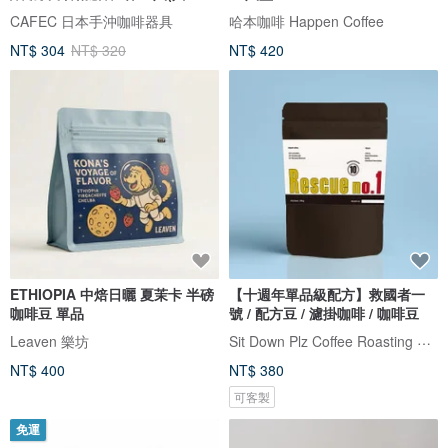
張)
CAFEC 日本手沖咖啡器具
哈本咖啡 Happen Coffee
NT$ 304
NT$ 320
NT$ 420
ETHIOPIA 中焙日曬 夏茉卡 半磅
【十週年單品級配方】救國者一
咖啡豆 單品
號 / 配方豆 / 濾掛咖啡 / 咖啡豆
Sit Down Plz Coffee Roasting 西當・普里斯︱自家焙煎咖啡店
Leaven 樂坊
NT$ 400
NT$ 380
可客製
免運