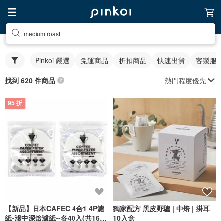
medium roast
Pinkoi 嚴選
免運商品
折扣商品
快速出貨
客製服
熱門程度優先
找到 620 件商品
95 折
【新品】日本CAFEC 4合1 4P濾
獨家配方 黑皮野驢 | 中焙 | 掛耳
紙-淺中深焙濾紙--各40入(共160
10入盒