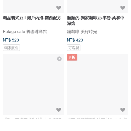
精品義式豆 I 瀨戶內海-南西配方
順順的-獨家咖啡豆/半磅-柔和中
深焙
Futago cafe 孵珈琲洋館
蹦咖啡-美好時光
NT$ 520
NT$ 420
獨家販售
可客製
8 折
【敲一下掛耳式咖啡】大前鋒PF/
肯亞 精品莊園咖啡豆│淺~中焙 蜂
中深培
蜜AA AB 任選 - 新鮮烘焙