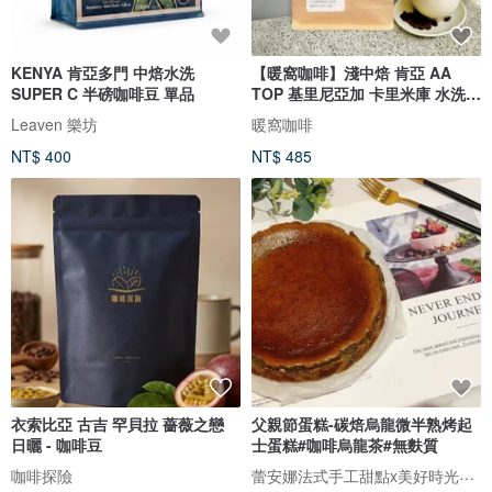
KENYA 肯亞多門 中焙水洗
【暖窩咖啡】淺中焙 肯亞 AA
SUPER C 半磅咖啡豆 單品
TOP 基里尼亞加 卡里米庫 水洗
半磅
Leaven 樂坊
暖窩咖啡
NT$ 400
NT$ 485
衣索比亞 古吉 罕貝拉 薔薇之戀
父親節蛋糕-碳焙烏龍微半熟烤起
日曬 - 咖啡豆
士蛋糕#咖啡烏龍茶#無麩質
蕾安娜法式手工甜點x美好時光咖啡
咖啡探險