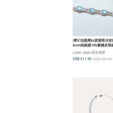
|夢幻淡藍剛|a貨翡翠冰
6mm純銀鍍18k豪鑲多顆
Luien Jade 路安翡翠
US$ 211.92
US$ 235.46