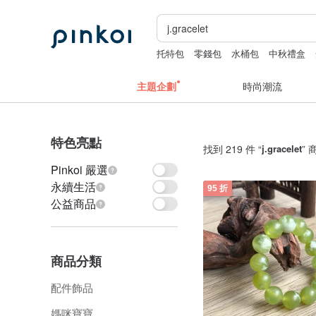
托特包
零錢包
水桶包
中秋禮盒
主題企劃
時尚潮流
特色亮點
找到 219 件 “
j.gracelet
” 
Pinkoi 嚴選
永續生活
95 折
公益商品
商品分類
配件飾品
媽咪寶寶