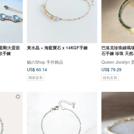
玻藍剛大蛋面
黃水晶 + 海藍寶石 x 14KGF手鍊
巴洛克珍珠綠瑪瑙
款手鍊
石手鍊 珍珠 天然
貓のShop 手作飾品
Queen Jocely
US$ 60.14
US$ 79.29
獨家販售
綠色友善