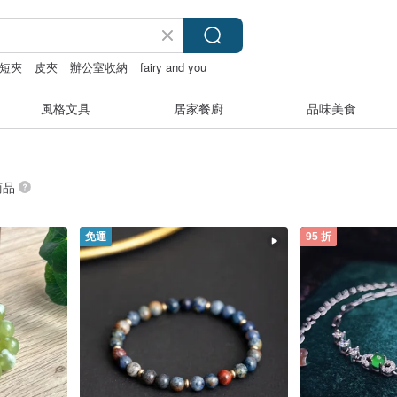
短夾
皮夾
辦公室收納
fairy and you
風格文具
居家餐廚
品味美食
商品
免運
95 折