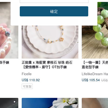
95 折
確定
珍珠手鍊
正能量 x 海藍寶 摩根石 珍珠 鋯石
【一物一圖】天然
【愛情機率 • 廝守】OT扣手鍊
蓋老型手鍊
Ficelle
LifelikeDream 
US$ 110.92
US$ 105.54
US$
可客製