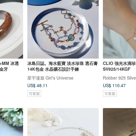
+MM 冰透
冰島日誌。海水藍寶 淡水珍珠 透石膏
CLIO 強光水滴
金牙
14K包金 水晶礦石設計手鍊
SV925/14KGF
星宇漫遊 Girl's Universe
Robber 925 S
US$ 48.11
US$ 110.47
可客製
可客製