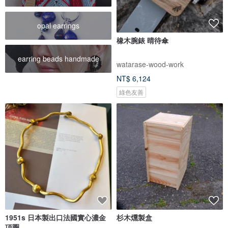
opal earrings
橡木腕錶 晴待傘
earring beads handmade
watarase-wood-work
NT$ 6,124
綠色友善
1951s 日本製出口法國實心濃金
杉木燻製盒
項圈