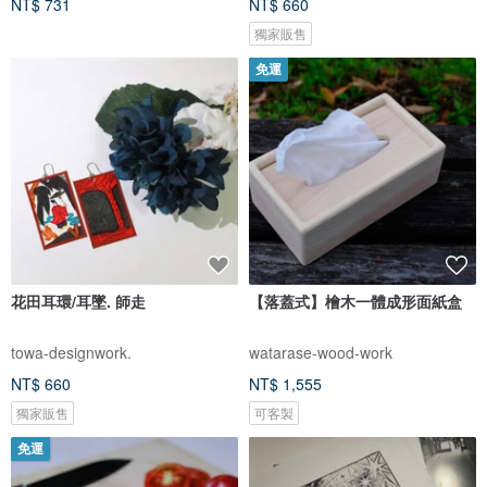
NT$ 731
NT$ 660
獨家販售
免運
花田耳環/耳墜. 師走
【落蓋式】檜木一體成形面紙盒
towa-designwork.
watarase-wood-work
NT$ 660
NT$ 1,555
獨家販售
可客製
免運