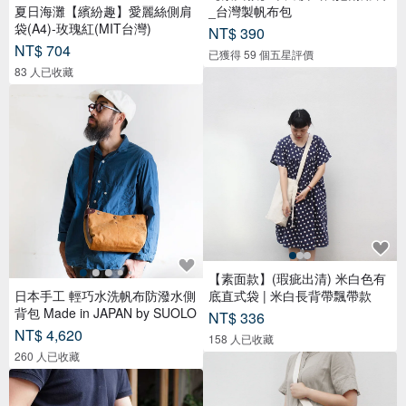
夏日海灘【繽紛趣】愛麗絲側肩
_台灣製帆布包
袋(A4)-玫瑰紅(MIT台灣)
NT$ 390
NT$ 704
已獲得 59 個五星評價
83 人已收藏
【素面款】(瑕疵出清) 米白色有
日本手工 輕巧水洗帆布防潑水側
底直式袋 | 米白長背帶飄帶款
背包 Made in JAPAN by SUOLO
NT$ 336
NT$ 4,620
158 人已收藏
260 人已收藏