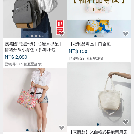
獲德國iF設計獎】防潑水標配 |
【福利品專區】口金包
情緒分裂小背包 + 拆卸小包
NT$ 150
NT$ 2,380
已獲得 29 個五星評價
已獲得 276 個五星評價
【素面款】米白橫式長把兩用袋