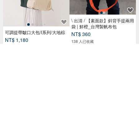
\ 出清 / 【素面款】斜背手提兩用
袋 | 鮮橙_台灣製帆布包
可調提帶皺口大包/I系列/大地棕
NT$ 360
NT$ 1,180
138 人已收藏
44 人已收藏
Chez。福利品 - 郵差背背 - 暖鵝
【素面款】黑色短把橫式兩用袋
黃
| 長背帶可調_台灣製帆布包
NT$ 999
NT$ 430
124 人已收藏