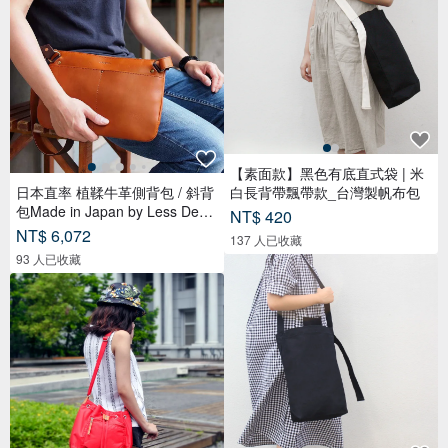
【素面款】黑色有底直式袋 | 米
日本直率 植鞣牛革側背包 / 斜背
白長背帶飄帶款_台灣製帆布包
包Made in Japan by Less Desig
NT$ 420
n
NT$ 6,072
137 人已收藏
93 人已收藏