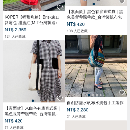
【素面款】黑色有底直式袋 | 黑
KOPER【輕甜焦糖】Brisk束口
色長背帶飄帶款_台灣製帆布包
斜肩包-甜蜜紅(MIT台灣製造)
NT$ 420
NT$ 2,359
108 人已收藏
124 人已收藏
自創防潑水帆布水滴包手工製作
【素面款】米白色有底直式袋 |
NT$ 3,280
黑色長背帶飄帶款_台灣製帆布
21 人已收藏
包
NT$ 420
71 人已收藏