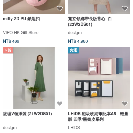
miffy 2D PU 鎖匙扣
寬立領綁帶長版背心_白
(22W2DS01)
VIPO HK Gift Store
design+
NT$ 469
NT$ 4,980
6 折
免運
紋理V領洋裝 (21W2DS01)
LHiDS 磁吸收納筆記本A5 - 輕量
版 四季/黑書皮系列
design+
LHiDS