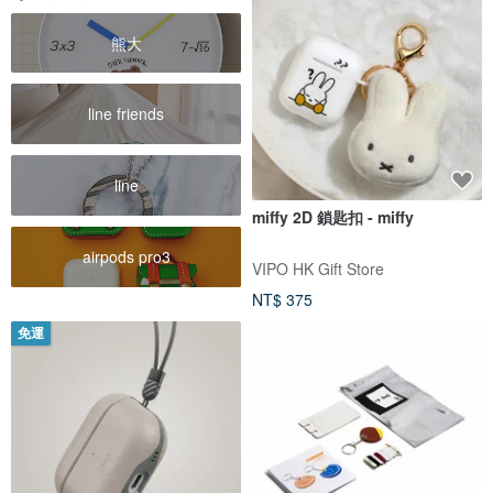
熊大
line friends
line
miffy 2D 鎖匙扣 - miffy
airpods pro3
VIPO HK Gift Store
NT$ 375
免運