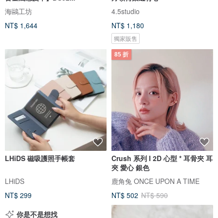
海鷗工坊
4.5studio
NT$ 1,644
NT$ 1,180
獨家販售
85 折
LHiDS 磁吸護照手帳套
Crush 系列 I 2D 心型 * 耳骨夾 耳
夾 愛心 銀色
LHiDS
鹿角兔 ONCE UPON A TIME
NT$ 299
NT$ 502
NT$ 590
你是不是想找