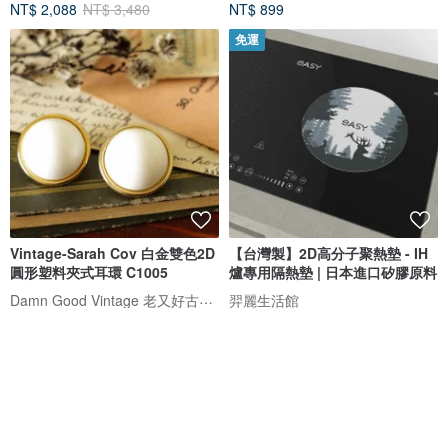
NT$ 2,088
NT$ 3,480
NT$ 899
免運
Vintage-Sarah Cov 白金雙色2D
【台灣製】2D高分子聚熱墊 - IH
圓形塑料夾式耳環 C1005
爐專用隔熱墊 | 日本進口矽膠原料
Damn Good Vintage 老又好古董珠寶
羿麗生活館
NT$ 680
NT$ 1,200
綠色友善
可客製
免運
88 折