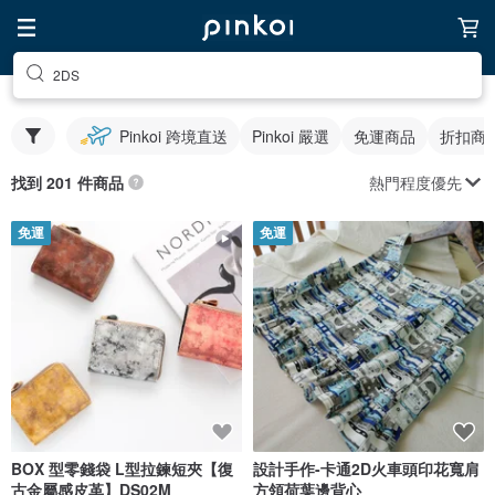
2DS
Pinkoi 跨境直送
Pinkoi 嚴選
免運商品
折扣商
熱門程度優先
找到 201 件商品
免運
免運
BOX 型零錢袋 L型拉鍊短夾【復
設計手作-卡通2D火車頭印花寬肩
古金屬感皮革】DS02M
方領荷葉邊背心