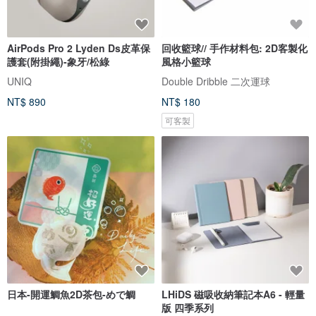
AirPods Pro 2 Lyden Ds皮革保
回收籃球// 手作材料包: 2D客製化
護套(附掛繩)-象牙/松綠
風格小籃球
UNIQ
Double Dribble 二次運球
NT$ 890
NT$ 180
可客製
日本-開運鯛魚2D茶包-めで鯛
LHiDS 磁吸收納筆記本A6 - 輕量
版 四季系列