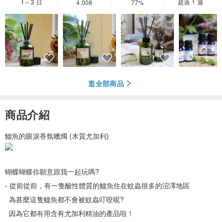
1～3 日
超過 1 週
4,008
77%
逛全部商品
商品介紹
鱷魚的眼淚香氛蠟燭 (木質尤加利)
蝴蝶蝴蝶你願意跟我一起玩嗎?
- 從前從前，有一隻酸性體質的鱷魚住在蚊蟲很多的沼澤地區
為甚麼這隻鱷魚都不會被蚊蟲叮咬呢?
因為它都有用含有尤加利精油的產品啦！