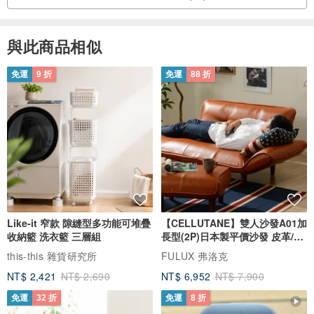
與此商品相似
免運
9 折
免運
88 折
Like-it 窄款 隙縫型多功能可堆疊
【CELLUTANE】雙人沙發A01加
收納籃 洗衣籃 三層組
長型(2P)日本製平價沙發 皮革/燈
芯絨
this-this 雜貨研究所
FULUX 弗洛克
NT$ 2,421
NT$ 2,690
NT$ 6,952
NT$ 7,900
免運
32 折
免運
8 折