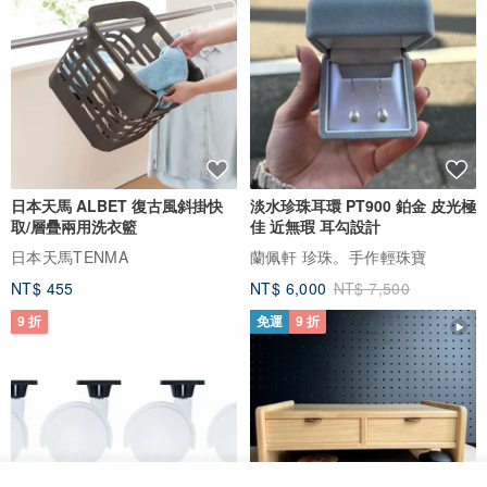
日本天馬 ALBET 復古風斜掛快
淡水珍珠耳環 PT900 鉑金 皮光極
取/層疊兩用洗衣籃
佳 近無瑕 耳勾設計
日本天馬TENMA
蘭佩軒 珍珠。手作輕珠寶
NT$ 455
NT$ 6,000
NT$ 7,500
9 折
免運
9 折