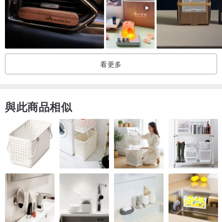
60ml精油擴香瓶 x1 (附5支擴香竹)or 125ml 精油擴香瓶 x1 (附5支擴
香竹)
品牌牛皮紙盒包裝
✽使用須知
看更多
1. 插入擴香竹即可使用
2. 此精油擴香瓶適合2 ~ 4坪小空間使用
3. 若覺得香味減弱，可以將擴香竹倒至或更換新的擴香竹
與此商品相似
4. 可自由加入各式擴香竹及乾燥花作為裝飾
5. 天然精油沉澱為正常現象，可均勻搖晃後再行使用，不影響擴香
6. 特殊用法: 請參考松果擴香竹網頁
產地/製造方式
台灣 手工製造