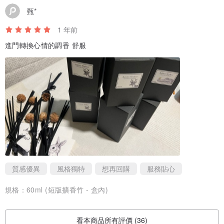
甄*
1 年前
進門轉換心情的調香 舒服
質感優異
風格獨特
想再回購
服務貼心
規格：
60ml (短版擴香竹 - 盒內)
看本商品所有評價 (36)