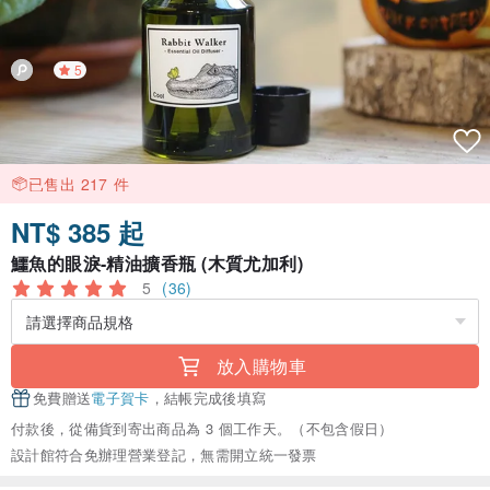
5
已售出 217 件
NT$ 385 起
鱷魚的眼淚-精油擴香瓶 (木質尤加利)
5
(36)
放入購物車
免費贈送
電子賀卡
，結帳完成後填寫
付款後，從備貨到寄出商品為 3 個工作天。（不包含假日）
設計館符合免辦理營業登記，無需開立統一發票