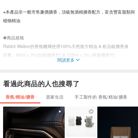
※本產品非一般市售廉價擴香，頂級無酒精擴香配方，富含豐富脂類與
植物精油
✽商品規格
Rabbit Walker的香氛蠟燭使用100%天然復方精油 & 粧品級擴香液
容量：60ml ± 2%(短版擴香竹) & 125ml ± 2% (長版擴香竹)
閱讀更多
使用時間：60ml約一個月 ，125ml約2~3個月(視氣溫與濕度有些微差
異)
產地：台灣
看過此商品的人也搜尋了
香氛/精油/擴香
居家生活
手工製作的 香氛/精油/擴香
✽香味介紹
尤加利、雪松、檸檬等天然香調
擴香強度: ●●●○○
✽內容物