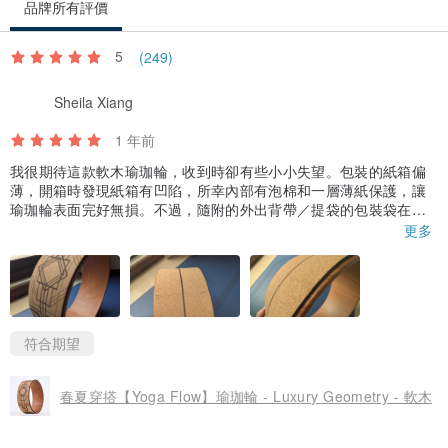
品牌所有評價
5
(249)
Sheila Xiang
1 年前
我很期待這款軟木瑜珈輪，收到時卻有些小小失望。包裝的紙箱偏
薄，開箱時發現紙箱有凹陷，所幸內部有泡棉和一層薄紙保護，讓
瑜珈輪表面完好無損。不過，隨附的外出背帶／提袋的包裝袋在拆
封時已經受損，主要是因為商家使用寬膠帶直接將收據黏貼在薄塑
更多
膠袋上，膠帶的黏著力過強，撕開時導致塑膠袋破損。整體包裝處
理方式顯得不夠細緻與專業，期待未來在包裝細節上能多加改進。
商品本身的品質非常好，接縫處對齊平整，邊緣也沒有多餘殘膠，
整體做工讓人滿意。軟木表面觸感溫潤，還帶著淡淡木香，使用一
週後手感越來越舒服，防滑效果也不錯。輪體結構扎實，使用過程
符合期望
中沒有變形，內圈仿木紋設計質感也很出色。
春夏穿搭【Yoga Flow】瑜珈輪 - Luxury Geometry - 軟木
總體來說，商品本身值得推薦，只是包裝體驗還有提升空間。