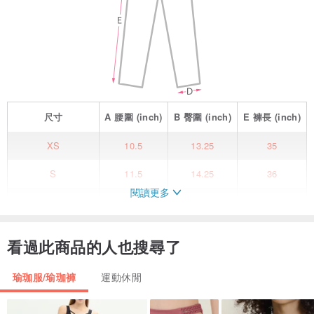
尺寸
A
腰圍
(inch)
B
臀圍
(inch)
E
褲長
(inch)
XS
10.5
13.25
35
S
11.5
14.25
36
閱讀更多
M
12.5
15.25
37
L
13.5
16.25
38
看過此商品的人也搜尋了
| 商品資訊 |
# 超彈性面料，讓曲線更合身
瑜珈服/瑜珈褲
運動休閒
# 剪裁合身的貼腿褲形，更加凸顯女性身材曲線