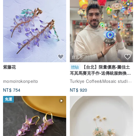
台北市
紫藤花
【台北】限量優惠-圖佳土
體驗
耳其馬賽克手作-送傳統服飾換裝
體驗
Turkiye Coffee&Mosaic studio土耳其咖啡與馬賽克燈工作坊
momoirokonpeito
NT$ 754
NT$ 920
免運