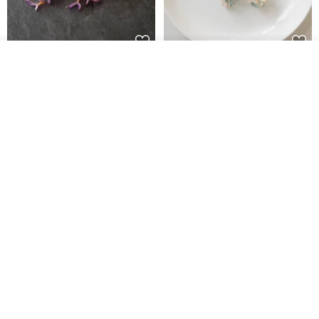
放入購物車
藤花 煌 耳環・耳夾
【繁花計畫】- 清冰
加入收藏
了解品牌
Dip art -nachugo-
紅花 hunghua
NT$ 2,125
NT$ 720
93 折
台北市
晶透紫藤花 垂墜樹脂/耳夾可
【療育時光】DIY製作2副
體驗
專屬UV膠乾燥花樹脂耳環 台北體