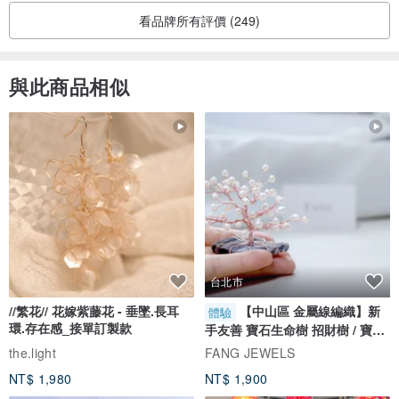
看品牌所有評價 (249)
與此商品相似
台北市
//繁花// 花嫁紫藤花 - 垂墜.長耳
【中山區 金屬線編織】新
體驗
環.存在感_接單訂製款
手友善 寶石生命樹 招財樹 / 寶石
自選
the.light
FANG JEWELS
NT$ 1,980
NT$ 1,900