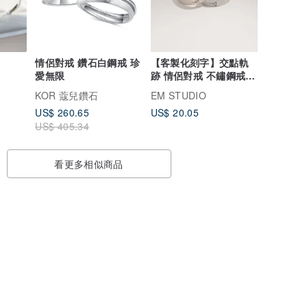
情侶對戒 鑽石白鋼戒 珍
【客製化刻字】交點軌
愛無限
跡 情侶對戒 不鏽鋼戒
極簡幾何
KOR 蔻兒鑽石
EM STUDIO
US$ 260.65
US$ 20.05
US$ 405.34
看更多相似商品