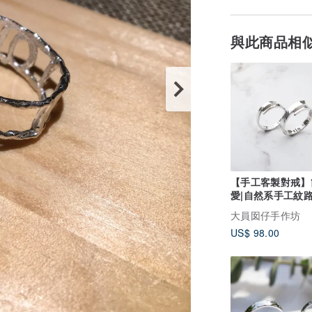
與此商品相
【手工客製對戒】
愛|自然系手工紋路
情侶對戒|大員囡
大員囡仔手作坊
US$ 98.00