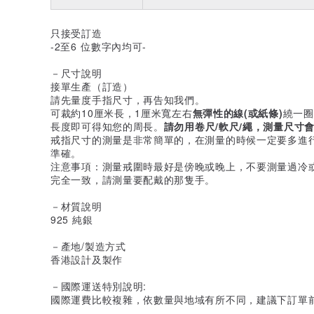
只接受訂造
-2至6 位數字內均可-
－尺寸說明
接單生產（訂造）
請先量度手指尺寸，再告知我們。
可裁約10厘米長，1厘米寬左右
無彈性的線(或紙條)
繞一圈
長度即可得知您的周長。
請勿用卷尺/軟尺/繩，測量尺寸
戒指尺寸的測量是非常簡單的，在測量的時候一定要多進
準確。
注意事項：測量戒圍時最好是傍晚或晚上，不要測量過冷
完全一致，請測量要配戴的那隻手。
－材質說明
925 純銀
－產地/製造方式
香港設計及製作
－國際運送特別說明:
國際運費比較複雜，依數量與地域有所不同，建議下訂單