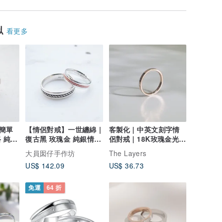
似
看更多
簡單
【情侶對戒】一世纏綿 |
客製化 | 中英文刻字情
 純銀
復古黑 玫瑰金 純銀情侶
侶對戒 | 18K玫瑰金光面
仔
對戒| 大員囡仔
線戒指 日韓文訂製
大員囡仔手作坊
The Layers
US$ 142.09
US$ 36.73
免運
64 折