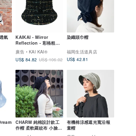
透氣
KAIKAI - Mirror
染織頭巾帽
Reflection - 彩格粗花
呢漁夫帽
廣告
KAI KAI®
福岡生活道具店
US$ 42.81
US$ 84.82
US$ 106.02
Dream
CHARM 純棉設計款工
有機棉涼感遮光寬沿報
作帽 柔軟羅紋布 小臉效
童帽
果