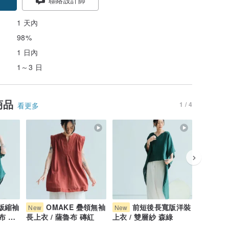
1 天內
98%
1 日內
1～3 日
商品
1 / 4
看更多
寬版縮袖
OMAKE 疊領無袖
前短後長寬版洋裝
O
New
New
New
布 森
長上衣 / 薩魯布 磚紅
上衣 / 雙層紗 森綠
袋上衣 /