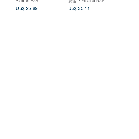
casual box
廣告
casual box
US$ 25.69
US$ 35.11