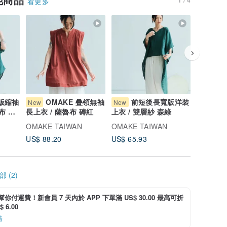
看更多
寬版縮袖
OMAKE 疊領無袖
前短後長寬版洋裝
O
New
New
New
布 森
長上衣 / 薩魯布 磚紅
上衣 / 雙層紗 森綠
袋上衣 /
OMAKE TAIWAN
OMAKE TAIWAN
OMAKE 
US$ 88.20
US$ 65.93
US$ 65.
 (2)
i 幫你付運費！新會員 7 天內於 APP 下單滿 US$ 30.00 最高可折
 6.00
情