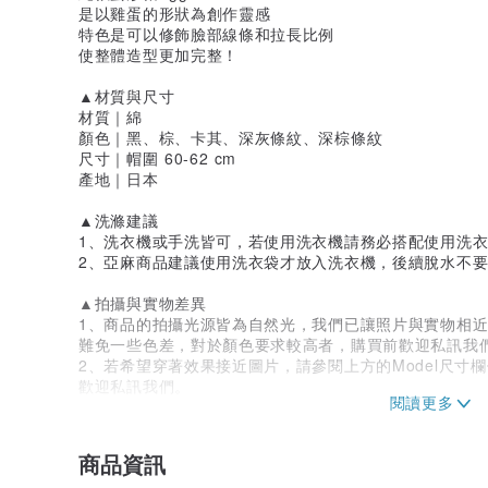
是以雞蛋的形狀為創作靈感
特色是可以修飾臉部線條和拉長比例
使整體造型更加完整！
▲材質與尺寸
材質｜綿
顏色｜黑、棕、卡其、深灰條紋、深棕條紋
尺寸｜帽圍 60-62 cm
產地｜日本
▲洗滌建議
1、洗衣機或手洗皆可，若使用洗衣機請務必搭配使用洗
2、亞麻商品建議使用洗衣袋才放入洗衣機，後續脫水不
▲拍攝與實物差異
1、商品的拍攝光源皆為自然光，我們已讓照片與實物相
難免一些色差，對於顏色要求較高者，購買前歡迎私訊我
2、若希望穿著效果接近圖片，請參閱上方的Model尺寸
歡迎私訊我們。
▲ 出貨時間
1、我們的服飾皆為現貨，出貨時間為1~3天內，皆依照pi
商品資訊
2、宅配目前皆配合順豐貨運，順豐貨運對賣家收件的工作時間為