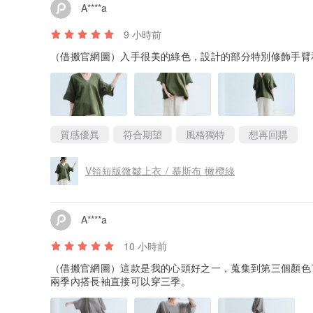
Location | 台北市大同區南京西路239巷20號1F
A****a
MRT | 捷運北門站3號出口（大稻埕）
9 小時前
（借搬官網圖）入手很美的綠色，設計的部分特別修飾手臂
質感優異
符合期望
風格獨特
想再回購
V領短版微皺上衣 / 慕斯布 橄欖綠
A****a
10 小時前
（借搬官網圖）這款是我的心頭好之一，蒐集到第三個顏色
兩季內搭長袖直接可以穿三季。