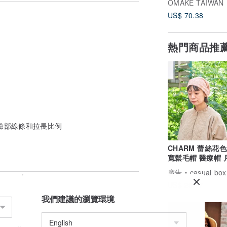
到商品。
OMAKE TAIWAN
我們。
US$ 70.38
熱門商品推
與世界各地的文化共同設計並生產製造的理
 臺灣團隊作為日本原創設計的經銷商與網路選
也精選各國的天然纖維與自然材質的服飾與
料設計，目前也正持續蒐集世界各地舒適且
修飾臉部線條和拉長比例
CHARM 蕾絲花
寬鬆毛帽 醫療帽 
透氣舒適
廣告
casual box
US$ 29.97
我們建議的瀏覽環境