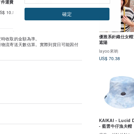
首件運費
續件加收
S$ 10.50
US$ 2.48
確定
優雅系針織仕女帽
貨時收取的金額為準。
遮陽
與物流寄送天數估算。實際到貨日可能因付
layoo來喲
US$ 70.38
KAIKAI - Lucid 
- 藍雲牛仔漁夫帽