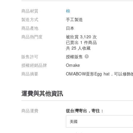
9:00~14:00，故週五~週日下單者，可能晚1~2天才會收
3、特殊情況須提早寄件or下單後有任何疑問，歡迎私訊
商品材質
棉
/ 設計師及品牌簡介 /
製造方式
手工製造
商品產地
日本
▲Omake Taiwan▲
omake是日文「小禮物」的意思，開頭的「o」象徵著
商品熱門度
被欣賞 3,120 次
念。品牌源自日本新瀉縣的十日町，omake Taiwan
已賣出 1 件商品
品店家，除了販售日本原創設計師款的服飾與帽子之外，
共 25 人收藏
配件，我們喜歡簡約帶有文化特色的剪裁與充滿細節的布
販售許可
授權販售
風格獨特的單品。
授權經銷品牌
Omake
▼ 完成造型 ▼
商品摘要
OMABOW蛋形Egg hat，可以
Omake Omabow Egg Hat 深棕條紋
微立領七分袖綁帶洋裝風衣 駝色
Y字傘襬無袖T-shirt洋裝 紅棕
運費與其他資訊
OMAKE 全牛皮單條橫線涼鞋 淺棕
珍珠銀圈手鍊
商品運費
從台灣寄出，寄往：
美國