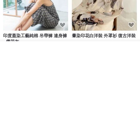
印度蓋染工藝純棉 吊帶褲 連身褲
暈染印花白洋裝 外罩衫 復古洋裝
- 雪花灰
Tramper
Noir by Phoenix
看其他商品
了解品牌
NT$ 1,480
NT$ 1,480
印度蓋染工藝純棉 長褲 －晚霞紅
【波麗印花】皇家鹿苑 澎澎熱氣