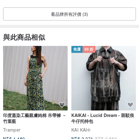
看品牌所有評價 (3)
與此商品相似
免運
88 折
印度蓋染工藝親膚純棉 吊帶褲 －
KAIKAI - Lucid Dream - 斑駁痕
竹葉藍
牛仔托特包
Tramper
KAI KAI®
NT$ 1,480
NT$ 2,271
NT$ 2,580