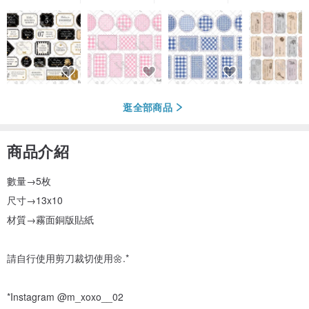
逛全部商品
商品介紹
數量→5枚
尺寸→13x10
材質→霧面銅版貼紙
請自行使用剪刀裁切使用🌼.*
*Instagram @m_xoxo__02