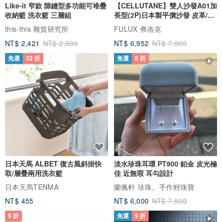
Like-it 窄款 隙縫型多功能可堆疊
【CELLUTANE】雙人沙發A01加
收納籃 洗衣籃 三層組
長型(2P)日本製平價沙發 皮革/燈
芯絨
this-this 雜貨研究所
FULUX 弗洛克
NT$ 2,421
NT$ 2,690
NT$ 6,952
NT$ 7,900
免運
32 折
免運
8 折
日本天馬 ALBET 復古風斜掛快
淡水珍珠耳環 PT900 鉑金 皮光極
取/層疊兩用洗衣籃
佳 近無瑕 耳勾設計
日本天馬TENMA
蘭佩軒 珍珠。手作輕珠寶
NT$ 455
NT$ 6,000
NT$ 7,500
9 折
免運
9 折