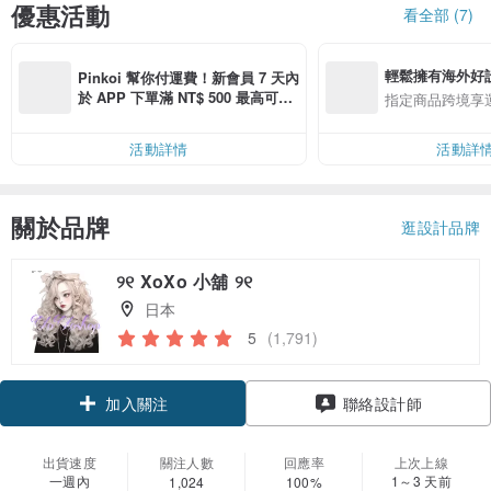
優惠活動
看全部 (7)
輕鬆擁有海外好
Pinkoi 幫你付運費！新會員 7 天內
於 APP 下單滿 NT$ 500 最高可折
指定商品跨境享
運費 NT$ 100
活動詳情
活動詳
關於品牌
逛設計品牌
୨୧ XoXo 小舖 ୨୧
日本
5
(1,791)
加入關注
聯絡設計師
出貨速度
關注人數
回應率
上次上線
一週內
1～3 天前
1,024
100%