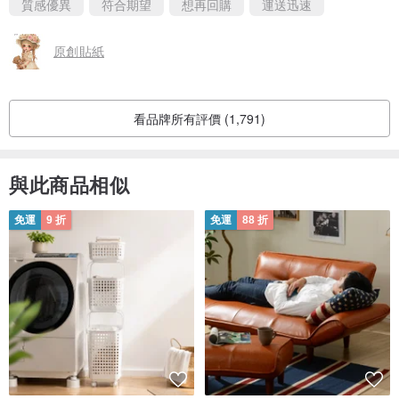
質感優異
符合期望
想再回購
運送迅速
原創貼紙
看品牌所有評價 (1,791)
與此商品相似
免運
9 折
免運
88 折