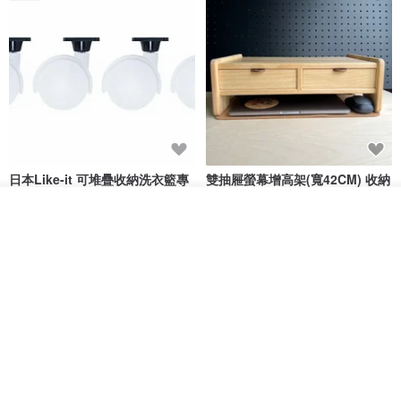
日本Like-it 可堆疊收納洗衣籃專
雙抽屜螢幕增高架(寬42CM) 收納
用 -滑滑便利輪 (專用輪)
書桌展示架 手工 客製化雷射雕刻
放入購物車
this-this 雜貨研究所
Pinocchio’s cabin
加入收藏
了解品牌
NT$ 234
NT$ 260
NT$ 3,026
NT$ 3,362
免運
68 折