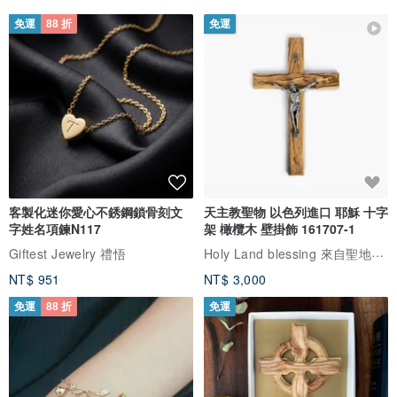
免運
88 折
免運
客製化迷你愛心不銹鋼鎖骨刻文
天主教聖物 以色列進口 耶穌 十字
字姓名項鍊N117
架 橄欖木 壁掛飾 161707-1
Holy Land blessing 來自聖地的祝福
Giftest Jewelry 禮悟
NT$ 951
NT$ 3,000
免運
88 折
免運