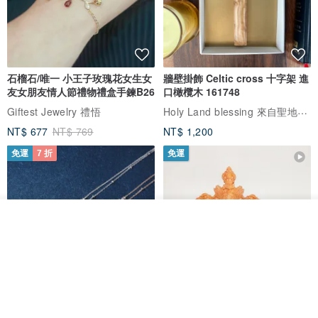
石榴石/唯一 小王子玫瑰花女生女
牆壁掛飾 Celtic cross 十字架 進
友女朋友情人節禮物禮盒手鍊B26
口橄欖木 161748
Holy Land blessing 來自聖地的祝福
Giftest Jewelry 禮悟
NT$ 677
NT$ 769
NT$ 1,200
免運
7 折
免運
看其他商品
了解品牌
L'amour 星星珍珠手鏈 (白金色)
耶穌受難像木製十字架 24 公分
高，雕刻木製十字架，耶穌受難