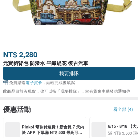
NT$ 2,280
元寶斜背包 防潑水 平織緹花 復古汽車
我要排隊
免費贈送
電子賀卡
，結帳完成後填寫
此商品目前沒現貨，你可以按「我要排隊」，當有貨會主動發信通知你
優惠活動
看全部 (4)
8/15 - 8/18 
Pinkoi 幫你付運費！新會員 7 天內
季】滿 NT$3500
於 APP 下單滿 NT$ 500 最高可折
滿 NT$ 3,500 現
50
運費 NT$ 100