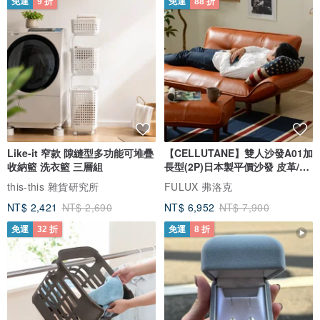
免運
9 折
免運
88 折
Like-it 窄款 隙縫型多功能可堆疊
【CELLUTANE】雙人沙發A01加
收納籃 洗衣籃 三層組
長型(2P)日本製平價沙發 皮革/燈
芯絨
this-this 雜貨研究所
FULUX 弗洛克
NT$ 2,421
NT$ 2,690
NT$ 6,952
NT$ 7,900
免運
32 折
免運
8 折