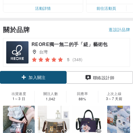
50
活動詳情
前往活動頁
關於品牌
逛設計品牌
REORE獨一無二的手「緹」藝術包
台灣
5
(348)
加入關注
聯絡設計師
出貨速度
關注人數
回應率
上次上線
1～3 日
3～7 天前
1,042
88%