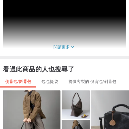
閱讀更多
看過此商品的人也搜尋了
REORE獨家的創新擬真織圖緹花布
側背包/斜背包
包包提袋
提供客製的 側背包/斜背包
布面結構、觸感等有別於市場的染色印花、刺繡等質感
並著重環保紗線原料的使用
透過免水染環保製程賦予降低空汙、廢棄水排放的特點
來表達對環境的重視
融合時尚藝術領域設計各種貼心與新穎的款式，兼顧您所需的美感和
便利性。