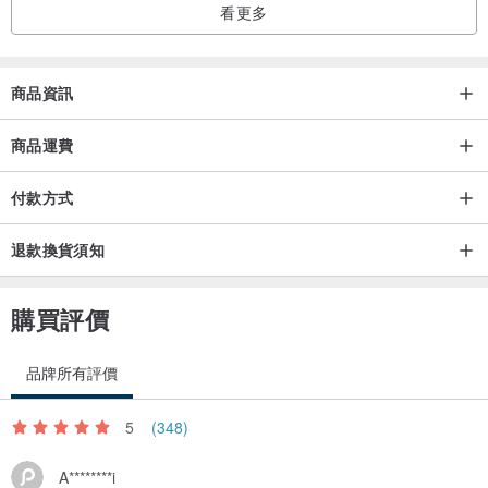
看更多
寬度：23.5cm
高度：14.5cm
厚度：8.5cm
商品資訊
因每個人測量方式而不同，誤差會在2-3cm內為正常值範圍。
商品運費
●緹花織畫布保養方式:
付款方式
(1)請勿水洗及洗衣機中清洗，避免浸泡洗滌。
(2)請勿乾洗及酒精等揮發性溶劑擦拭與清潔，以免造成顏色、材質變
退款換貨須知
化。
(3)若遇油漬髒污，建議以乾淨的柔軟白棉布沾取稀釋過中性清潔劑局
購買評價
部擦拭，再以白棉布沾水清潔，最後使用乾白棉布擦乾。
品牌所有評價
●購買前，請先閱讀購物需知。
5
(348)
產地/製造方式
A********i