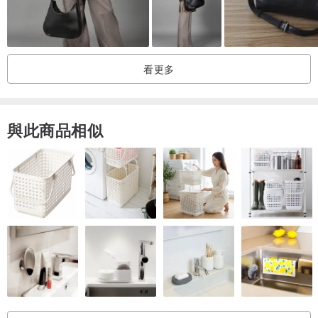
看更多
與此商品相似
●商品說明
顏色：黃色
材質：棉織帶、Nylon100%
袋口方式：YKK尼龍拉鏈
☑ 內拉鍊袋 ☑ 內置物袋
包款功能: 肩背
●尺寸表
重量：182g