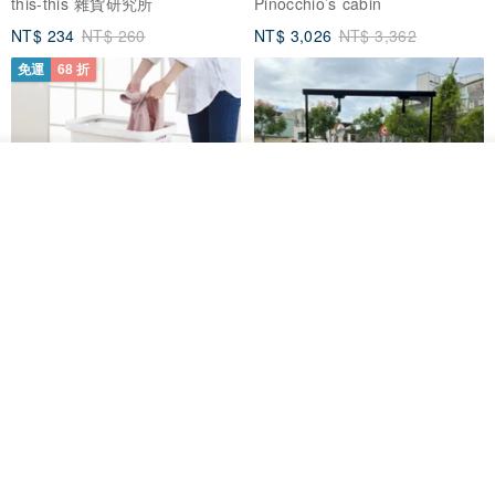
this-this 雜貨研究所
Pinocchio’s cabin
NT$ 234
NT$ 260
NT$ 3,026
NT$ 3,362
免運
68 折
我要排隊
加入收藏
了解品牌
日本squ+ SUN&WASSER可層疊
工業風_植物雙層展示層架/塊根/
置物洗衣籃-2入-多色可選
多肉植物/鐵網**歡迎客製**
日本squ+
銳龍工藝設計
NT$ 1,898
NT$ 2,790
NT$ 18,800
免運