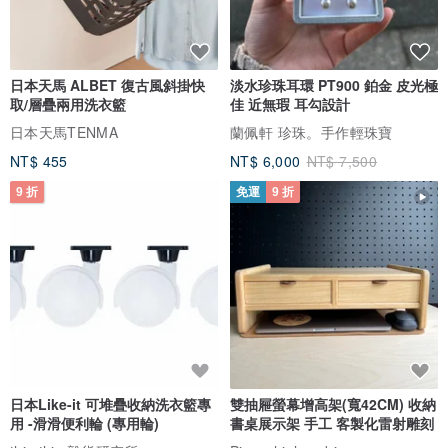
日本天馬 ALBET 復古風斜掛快
淡水珍珠耳環 PT900 鉑金 皮光極
取/層疊兩用洗衣籃
佳 近無瑕 耳勾設計
日本天馬TENMA
蘭佩軒 珍珠。手作輕珠寶
NT$ 455
NT$ 6,000
NT$ 7,500
9 折
免運
9 折
日本Like-it 可堆疊收納洗衣籃專
雙抽屜螢幕增高架(寬42CM) 收納
用 -滑滑便利輪 (專用輪)
書桌展示架 手工 客製化雷射雕刻