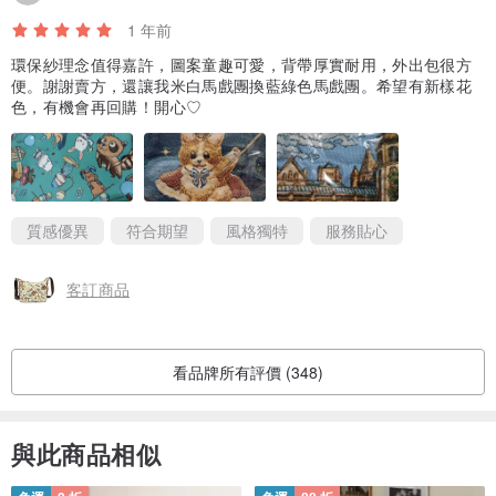
產地台灣 手工製作
1 年前
環保紗理念值得嘉許，圖案童趣可愛，背帶厚實耐用，外出包很方
便。謝謝賣方，還讓我米白馬戲團換藍綠色馬戲團。希望有新樣花
色，有機會再回購！開心♡
質感優異
符合期望
風格獨特
服務貼心
客訂商品
看品牌所有評價 (348)
與此商品相似