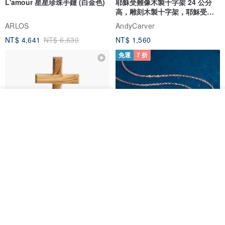
L'amour 星星珍珠手鏈 (白金色)
耶穌受難像木製十字架 24 公分
高，雕刻木製十字架，耶穌受難
像天主教十字架
ARLOS
AndyCarver
NT$ 4,641
NT$ 6,630
NT$ 1,560
免運
7 折
看其他商品
了解品牌
基督教婚禮禮物 桌上擺設 橄欖木
La Joie 藍月亮石閃耀項鏈 (玫瑰
雙層站立十字架 木製底座
金)
161711
Holy Land blessing 來自聖地的祝福
ARLOS
NT$ 899
NT$ 6,536
NT$ 9,336
免運