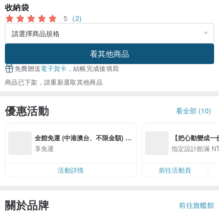
收納袋
5
(2)
看其他商品
免費贈送
電子賀卡
，結帳完成後填寫
商品已下架，請重新選取其他商品
優惠活動
看全部 (10)
全館免運 (中港澳台、不限金額) ~ 
【把心動變成一份禮物
2至7個工作天送達(視乎地區)🚚🚚
精選品牌全館滿 NT
享免運
指定設計館滿 NT$
活動詳情
前往活動頁
關於品牌
前往旗艦館