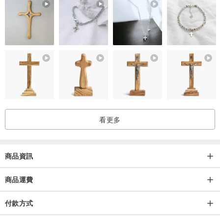
商品特點
◆ 附帶手把和正方形杯底設計，能避免飲用熱飲時燙傷手又方便擺
放。
◆ 摺疊功能，節省存儲空間
◆ 適合旅行、郊遊及野餐等戶外活動時使用
◆ 可耐溫：-50度～230度
◆ 食品級硅膠材料，不含雙酚A
看更多
香港設計品牌
商品資訊
提醒您
商品運費
商品圖檔顏色因電腦螢幕設定差異會略有不同，以實際商品顏色為準
付款方式
Shipping policy