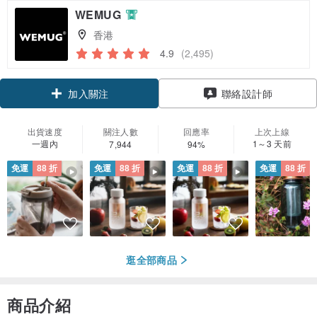
WEMUG
香港
4.9
(2,495)
領優惠券
聯絡設計師
加入關注
出貨速度
關注人數
回應率
上次上線
一週內
1～3 天前
7,944
94%
免運
88 折
免運
88 折
免運
88 折
免運
88 折
逛全部商品
商品介紹