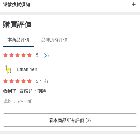
退款換貨須知
一般商品出貨時間：
收到付款後，2天內從香港/中國深圳寄出
購買評價
商品運送時間及事項:
本商品評價
品牌所有評價
1) 香港
＊貨品會以順豐快遞寄出， 香港地區大概1-2個工作天送達
5
(2)
2) 台灣和澳門地區
＊貨品會以順豐快遞從香港寄出，台灣和澳門地區大概2個工作天送達
Ethan Yeh
＊這是台灣定價，香港地區客戶請留意
5 年前
3) 中國地區
收到了! 質感超乎期待!
＊貨品會以順豐快遞從香港寄出，中國地區大概2-5個工作天送達 (視
規格：
5色一組
乎地區而定)
4) 其他地區
＊貨品會以郵寄方式從香港寄出，大概7-14個工作天送達 (視乎地區
看本商品所有評價 (2)
而定)
＊如要用其他快遞寄送方式，所需的運費以及時效，請私訊詢問