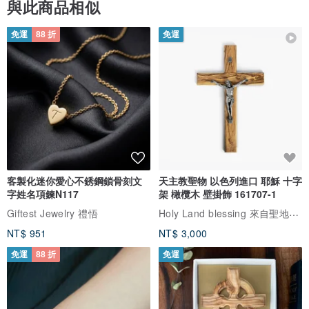
與此商品相似
免運
88 折
免運
客製化迷你愛心不銹鋼鎖骨刻文
天主教聖物 以色列進口 耶穌 十字
字姓名項鍊N117
架 橄欖木 壁掛飾 161707-1
Holy Land blessing 來自聖地的祝福
Giftest Jewelry 禮悟
NT$ 951
NT$ 3,000
免運
88 折
免運