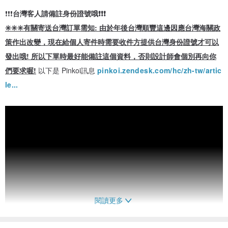
❗️❗️❗️
台灣客人請備註身份證號哦❗️❗️❗️
✳️✳️✳️有關寄送台灣訂單需知: 由於年後台灣順豐這邊因應台灣海關政
策作出改變，現在給個人寄件時需要收件方提供台灣身份證號才可以
發出哦! 所以下單時最好能備註這個資料，否則設計師會個別再向你
們要求喔!
以下是 Pinkoi訊息
pinkoi.zendesk.com/hc/zh-tw/artic
le...
閱讀更多