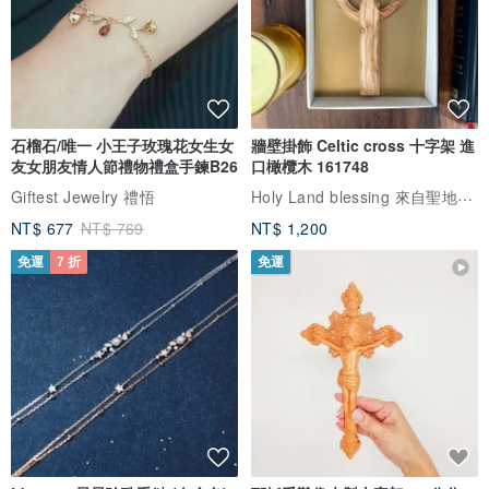
石榴石/唯一 小王子玫瑰花女生女
牆壁掛飾 Celtic cross 十字架 進
友女朋友情人節禮物禮盒手鍊B26
口橄欖木 161748
Holy Land blessing 來自聖地的祝福
Giftest Jewelry 禮悟
NT$ 677
NT$ 769
NT$ 1,200
免運
7 折
免運