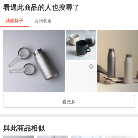
看過此商品的人也搜尋了
其他杯子
廚房餐桌
隨時輕鬆享有 WEMUG樂遊
春日正好WEMUG陪你一起輕鬆樂遊
山間海邊，綠野森林，又或是家附近的小公園，與春日的暖陽來場身
心靈的光合作用。帶上一本能滋養靈魂的書，一些輕食小點，最重要
的，是一杯能懂你的飲品與你愛的杯具。
極輕便又充滿設計態度的WEMUG新品: WEMUG On-the-Go
Foldable sili-cup 樂遊折疊杯，是外出最好的選擇。
WEMUG樂遊折疊杯輕巧方便攜帶，簡單易用，方形底座增加穩定
看更多
度，隱形把手、享受熱飲持拿不燙手。
不含雙酚材質(BPA Free)，耐高溫，可安心自在的享用各式冷熱飲。
另附貼心收納袋，好折好收，輕鬆樂遊~
與此商品相似