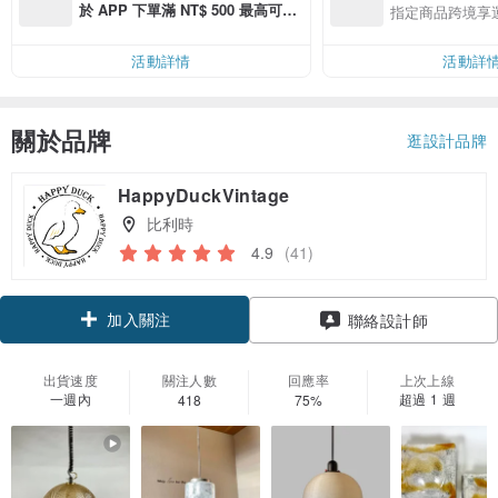
於 APP 下單滿 NT$ 500 最高可折
指定商品跨境享
運費 NT$ 100
活動詳情
活動詳
關於品牌
逛設計品牌
HappyDuckVintage
比利時
4.9
(41)
加入關注
聯絡設計師
出貨速度
關注人數
回應率
上次上線
一週內
超過 1 週
418
75%