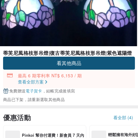
蒂芙尼風格枝形吊燈|復古蒂芙尼風格枝形吊燈|紫色遮陽燈
看其他商品
最高 6 期零利率 NT$ 6,153 / 期
查看全部方案
免費贈送
電子賀卡
，結帳完成後填寫
商品已下架，請重新選取其他商品
優惠活動
看全部 (4)
輕鬆擁有海外好
Pinkoi 幫你付運費！新會員 7 天內