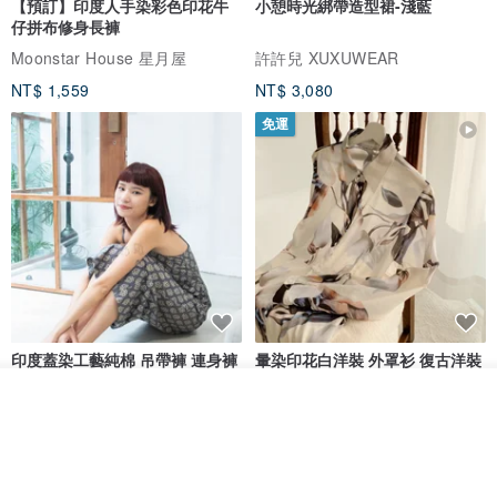
【預訂】印度人手染彩色印花牛
小憩時光綁帶造型裙-淺藍
仔拼布修身長褲
Moonstar House 星月屋
許許兒 XUXUWEAR
NT$ 1,559
NT$ 3,080
免運
印度蓋染工藝純棉 吊帶褲 連身褲
暈染印花白洋裝 外罩衫 復古洋裝
- 雪花灰
看其他商品
Tramper
Noir by Phoenix
了解品牌
NT$ 1,480
NT$ 1,480