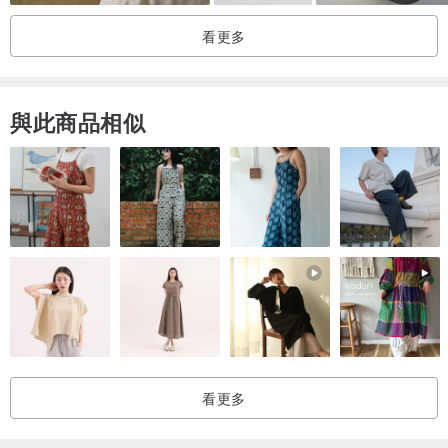
我保證您會以最佳狀態收到我的物品（有退款保證）。
看更多
如果您有任何問題或需要額外的物品照片，請隨時與我聯繫。
與此商品相似
也許您更喜歡在視頻通話中查看項目？ 讓我知道！ 我會打電話給你並
顯示項目...
.
看更多