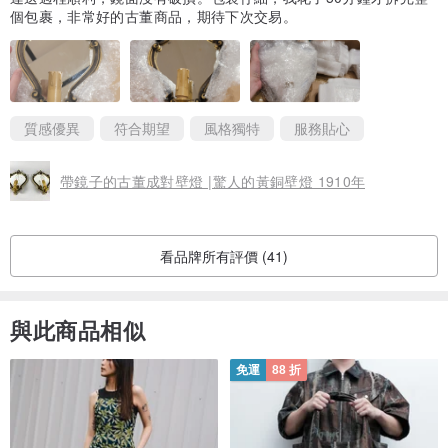
個包裹，非常好的古董商品，期待下次交易。
質感優異
符合期望
風格獨特
服務貼心
帶鏡子的古董成對壁燈 |驚人的黃銅壁燈 1910年
看品牌所有評價 (41)
與此商品相似
免運
88 折