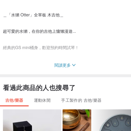
＿「水獺 Otter」全單板 木吉他＿
超可愛的水獺，在你的吉他上慵懶漫遊...
經典的GS mini桶身，歡迎預約時間試琴！
閱讀更多
Gida-ASSM-Gsmini (Otter)
看過此商品的人也搜尋了
吉他/樂器
運動休閒
手工製作的 吉他/樂器
Boby：GS-MINI Scale: 597mm
TOP：Soild Spruce