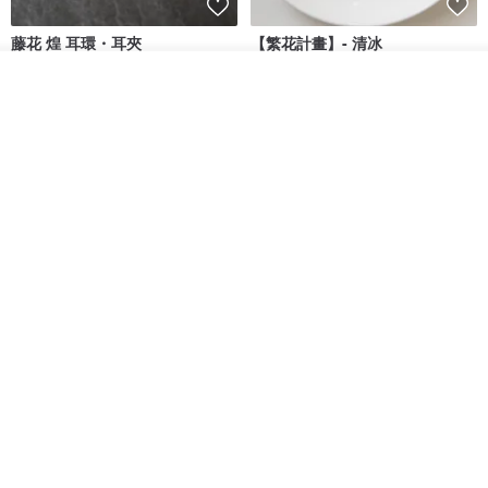
藤花 煌 耳環・耳夾
【繁花計畫】- 清冰
我要排隊
Dip art -nachugo-
紅花 hunghua
加入收藏
了解品牌
NT$ 2,125
NT$ 720
93 折
台北市
晶透紫藤花 垂墜樹脂/耳夾可
【療育時光】DIY製作2副
體驗
專屬UV膠乾燥花樹脂耳環 台北體
驗課程
KL珂蘿花設計
JYC.accessories
NT$ 1,292
NT$ 1,380
NT$ 1,150