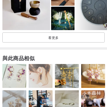
B&S:Soild Mahagany
Neck：Okoume
琴頸到琴身：Glossy
看更多
琴頭貼面：Rosewood
與此商品相似
指板：Oxide Bubinga
琴橋：Rosewood
琴體包邊： Black wood
音孔鑲嵌：Abalone、Wood