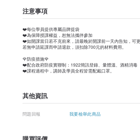
注意事項
❤️每位學員提供專屬品牌提袋
❤️為保障授課權益，恕無法攜伴參加
❤️如開課當日若不克前來，請最晚於開課前一天內告知，可
若無申請延課而申請退款，須扣除700元的材料費用。
🌹防疫措施🌹
❤️配合政府防疫實聯制：1922簡訊登錄、量體溫、酒精消毒
❤️課程過程中，講師及學員全程皆需配戴口罩。
其他資訊
問題回報
我要檢舉此商品
購買評價