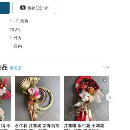
聯絡設計師
1～3 天前
100%
1 日內
一週內
商品
1 / 4
看更多
福 不
永生花 注連繩 新春祈福
注連繩 永生花 不凋花
鏡面壁掛