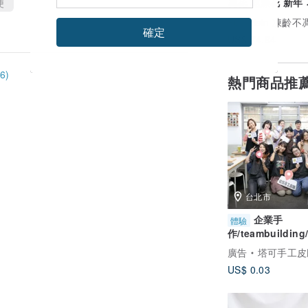
凋花 乾燥花 新年
便
Fun Hsin 凍齡
確定
US$ 74.84
6)
熱門商品推
台北市
企業手
體驗
作/teambuildin
手作/團體包班/到
廣告
塔可手工皮
學/福委活動
US$ 0.03