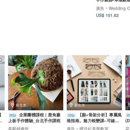
(多款可選/含鍊)-
廣告
Wedding Code
US$ 101.62
新北市
新北市
】
企業團體課程 | 鹿角蕨
【顏+骨架分析】專屬風
體驗
體驗
樹
上板手作體驗_台北手作課程
格指南。魅力蛻變課–可線
(
上。私訊詢問
課
森鄰植療所
廣告
櫻月紀美學教室
花