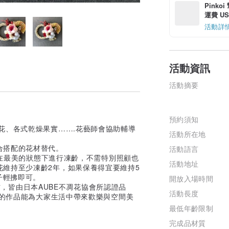
Pinko
運費 US$
活動詳
活動資訊
活動摘要
預約須知
香花、各式乾燥果實…….花藝師會協助輔導
活動所在地
合搭配的花材替代。
活動語言
花在最美的狀態下進行凍齡，不需特別照顧也
活動地址
維持至少凍齡2年，如果保養得宜要維持5
子輕拂即可。
開放入場時間
花材，皆由日本AUBE不凋花協會所認證品
活動長度
sin 的作品能為大家生活中帶來歡樂與空間美
最低年齡限制
完成品材質