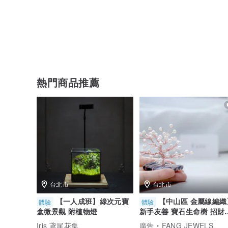
熱門商品推薦
台北市
台北市
【一人成班】綠次元寶
【中山區 金屬線編織
體驗
體驗
盒微景觀 附植物燈
新手友善 寶石生命樹 招財
/ 寶石自選
Iris 鳶尾花集
廣告
FANG JEWELS