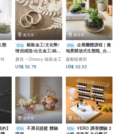
新北市
新北市
生態
敲敲金工/文化幣/
企業團體課程 | 微
體驗
體驗
情侶戒指/台北金工/純銀
地景開放式生態瓶_台北
手作戒指
手作課程
ld
廣告
Choccy 敲敲金工
森鄰植療所
US$ 52.79
US$ 32.33
台中市
台北市
預約】
不凋花提籃 體驗
VERO 調香體驗 2
體驗
體驗
敲墜飾
課程
小時-市政府 文化幣可