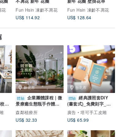
 花圈
不凋花 新年 花圈
新年 花圈 壁掛花串
開幕慶花
禮 永生
不凋花
Fun Hsin 凍齡不凋花
Fun Hsin 凍齡不凋花
Fun Hs
US$ 114.92
US$ 128.64
US$ 138
薦
新北市
台北市
企業團體課程 | 微
經典護照套DIY
體驗
體驗
g/校園
景療癒生態瓶手作體驗_
(書套式)_免費刻字_歡
府教
台北手作課程
迎團體包場
雕
森鄰植療所
廣告
塔可手工皮雕
US$ 32.33
US$ 65.99