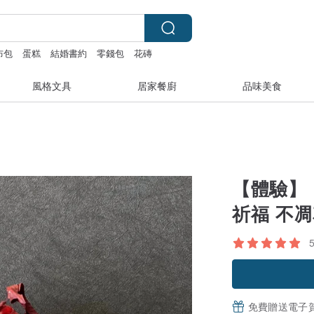
布包
蛋糕
結婚書約
零錢包
花磚
風格文具
居家餐廚
品味美食
【體驗】
祈福 不凋
免費贈送電子