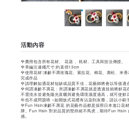
活動內容
🌹費用包含所有花材、 花器 、耗材、工具與技法傳授。
🌹草編注連繩尺寸:約直徑13cm
🌹使用花材:凍齡不凋玫瑰花、索拉花、棉花、壽松、米
完成作品
🌹請理解如遇花材短缺或品質不佳，花藝師將會以等值適
🌹何謂凍齡不凋花 : 所謂凍齡不凋花就是透過技術將鮮
不需澆水並避免陽光直曬與避免環境濕度過高，就可使鮮花
年也不成問題唷 ~如開放式花禮有沾染到灰塵，請以小刷
🌹Fun Hsin凍齡不凋花 的花藝作品都是採用日本進口
牌。Fun Hsin 對於品質的堅持絕不馬虎，期待Fun H
感。