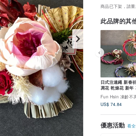
商品已下架，請重
此品牌的其
日式注連繩 新春祈
凋花 乾燥花 新年
Fun Hsin 凍齡
US$ 74.84
優惠活動
看全部