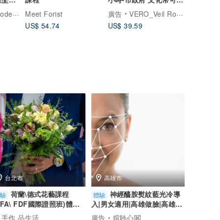
文化
手作推薦
金工手作坊
Meet Forist
廣告
VERO_Veil Romance 奇幻之旅
US$ 54.74
US$ 39.59
台北市
高雄市
荷蘭\德式花藝課程
神經醯胺熨紋藍光冷導
體驗
體驗
DFA\ FDF國際證照班)體驗
入|男女適用|高雄做臉|高雄美
(假日班)
容
 手作 品生活
廣告
媗聆心閣