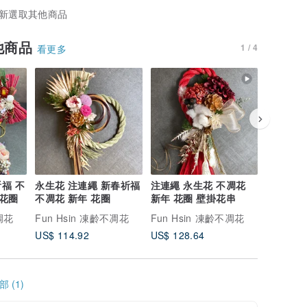
新選取其他商品
他商品
1 / 4
看更多
福 不
永生花 注連繩 新春祈福
注連繩 永生花 不凋花
鏡面壁掛
 花圈
不凋花 新年 花圈
新年 花圈 壁掛花串
開幕慶花
禮 永生
不凋花
Fun Hsin 凍齡不凋花
Fun Hsin 凍齡不凋花
Fun Hs
US$ 114.92
US$ 128.64
US$ 138
 (1)