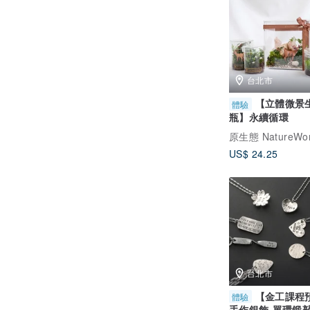
台北市
【立體微景
體驗
瓶】永續循環
原生態 NatureWor
US$ 24.25
台北市
【金工課程
體驗
手作銀飾-單環鍛