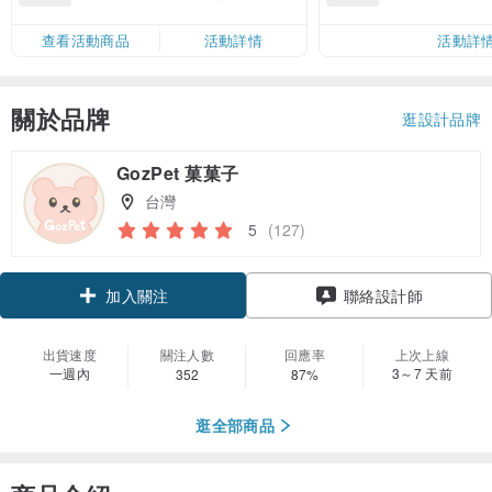
運費 NT$ 100
品）
查看活動商品
活動詳情
活動詳
關於品牌
逛設計品牌
GozPet 菓菓子
台灣
5
(127)
領優惠券
聯絡設計師
加入關注
出貨速度
關注人數
回應率
上次上線
一週內
3～7 天前
352
87%
逛全部商品