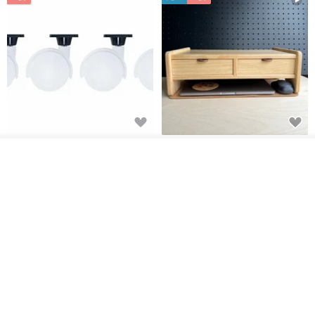
日本Like-it 可堆疊收納洗衣籃專
雙抽屜螢幕增高架(寬42CM) 收納
用 -滑滑便利輪 (專用輪)
書桌展示架 手工 客製化雷射雕刻
看其他商品
了解品牌
this-this 雜貨研究所
Pinocchio’s cabin
NT$ 234
NT$ 260
NT$ 3,026
NT$ 3,362
免運
68 折