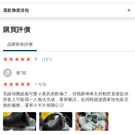
退款換貨須知
購買評價
品牌所有評價
5
(127)
蔡*喧
1 年前
毛線領圈超級可愛☺️真的喜歡極了，但我家咪咪太好動想直接從頭
部套入可能我一人無法完成，要再嚐試，也同時謝謝賣家快包裝完
善的服務，還有小卡片很開心🙂