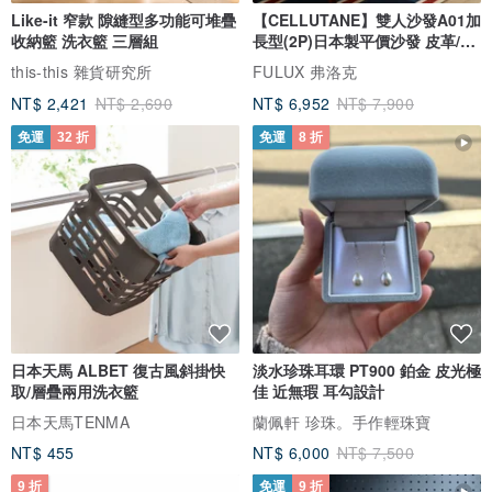
Like-it 窄款 隙縫型多功能可堆疊
【CELLUTANE】雙人沙發A01加
收納籃 洗衣籃 三層組
長型(2P)日本製平價沙發 皮革/燈
芯絨
this-this 雜貨研究所
FULUX 弗洛克
NT$ 2,421
NT$ 2,690
NT$ 6,952
NT$ 7,900
免運
32 折
免運
8 折
日本天馬 ALBET 復古風斜掛快
淡水珍珠耳環 PT900 鉑金 皮光極
取/層疊兩用洗衣籃
佳 近無瑕 耳勾設計
日本天馬TENMA
蘭佩軒 珍珠。手作輕珠寶
NT$ 455
NT$ 6,000
NT$ 7,500
9 折
免運
9 折