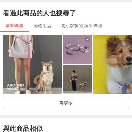
M
26-30
看過此商品的人也搜尋了
L
31-35
項圈/牽繩
寵物用品
提供客製的 項圈/牽繩
XL
36-40
XXL
41-45
看更多
與此商品相似