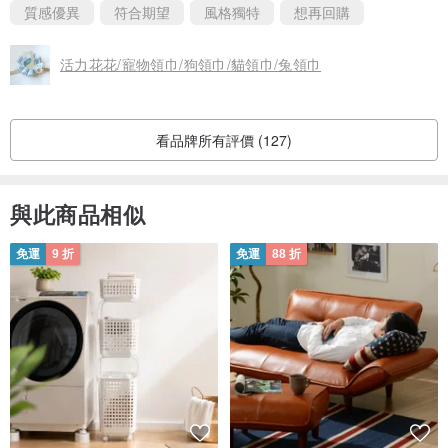
質感優異
符合期望
風格獨特
想再回購
活力花花/寵物領巾/狗領巾/貓領巾/兔領巾
看品牌所有評價 (127)
與此商品相似
免運
9 折
免運
88 折