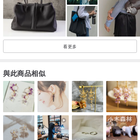
【保養方式】
黃麻為天然植物素材，保養簡單。一般髒污可用橡皮擦擦拭；不易去
除的髒污可用刷子沾取清潔劑刷去污點；不可置入洗衣機洗滌或浸泡
水洗。遇到淋雨潑水，放置自然晾乾即可。暫時未使用，請投入白報
看更多
紙或乾燥劑，並放至通風處保存。黃麻會隨著長時間使用而有起毛的
現象，此為材質特性的正常現象，可適度修剪起毛處。
與此商品相似