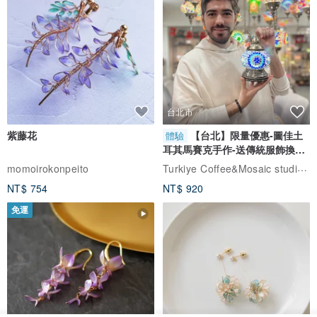
台北市
紫藤花
【台北】限量優惠-圖佳土
體驗
耳其馬賽克手作-送傳統服飾換裝
體驗
Turkiye Coffee&Mosaic studio土耳其咖啡與馬賽克燈工作坊
momoirokonpeito
NT$ 754
NT$ 920
免運