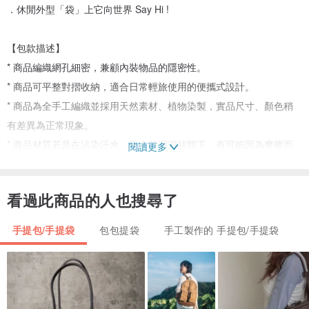
．休閒外型「袋」上它向世界 Say Hi !
【包款描述】
* 商品編織網孔細密，兼顧內裝物品的隱密性。
* 商品可平整對摺收納，適合日常輕旅使用的便攜式設計。
* 商品為全手工編織並採用天然素材、植物染製，實品尺寸、顏色稍
有差異為正常現象。
* 商品材質若是在沾染汗水、雨水的潮濕狀態下，有可能因為摩擦而
閱讀更多
移色，穿著淺色衣物時請多加注意。
看過此商品的人也搜尋了
【產品規格】
品牌：The Jacksons
手提包/手提袋
包包提袋
手工製作的 手提包/手提袋
材質：100%黃麻
包身尺寸：寬40 x 高30 x 底10 cm
提把長：15 cm
產地：孟加拉