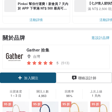
【七夕情人節快閃】8
Pinkoi 幫你付運費！新會員 7 天內
用 APP 購買任一
於 APP 下單滿 NT$ 500 最高可折
滿 NT$ 2,500 現
00 現折 NT$100
運費 NT$ 100
活動詳情
活動詳
關於品牌
逛設計品牌
Gather 拾集
台灣
5
(513)
領優惠券
聯絡設計師
加入關注
出貨速度
關注人數
回應率
上次上線
1～3 日
1 天內
4,963
96%
95 折
95 折
95 折
95 折