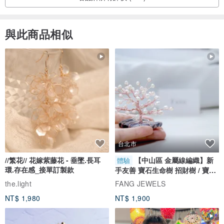
與此商品相似
台北市
//繁花// 花嫁紫藤花 - 垂墜.長耳
【中山區 金屬線編織】新
體驗
環.存在感_接單訂製款
手友善 寶石生命樹 招財樹 / 寶石
自選
the.light
FANG JEWELS
NT$ 1,980
NT$ 1,900