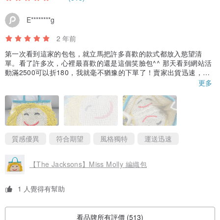
【品牌故事】
E********g
結合英國美學創意和孟加拉的傳統工藝，而誕生這一系列美麗且富童
2 年前
趣風格的手工編織包款，不論是戶外活動或逛街，為每一次的外出增
第一次看到這家的包包，就立馬把許多喜歡的款式都放入慾望清
添繽紛樂趣。
單。看了許多次，心裡最喜歡的還是這個笑臉包^^ 那天看到網站活
動滿2500可以折180，我就毫不猶豫的下單了！賣家出貨迅速，包
使用孟加拉產黃麻再經過傳統手工編織，每個包款都具有輕量、彈性
裝精美，包包有附收納袋，實品真的可愛到爆炸！最棒的是，包包
更多
且實用的特性。由於孟加拉西南部偏鄉缺乏資源，The Jacksons 的扶
的兩面都有笑臉喔😊不管背哪一邊，都看得到可愛的笑臉喔～真想
立馬帶出國去度假！真的好喜歡好喜歡😍有機會會再回購唷！
助計劃是讓當地婦女能藉由編織工藝獲得合理報酬，並為她們的子女
帶來醫療與教育支援，品牌創辦人 Louise 透過推動這項計畫為當地帶
來實質的助益。對 The Jacksons 而言，不僅僅只是一個品牌，同時
質感優異
符合期望
風格獨特
運送迅速
更肩負著幫助婦女及改善偏遠社區環境的使命感。
【The Jacksons】Miss Molly 編織包
1 人覺得有幫助
看品牌所有評價 (513)