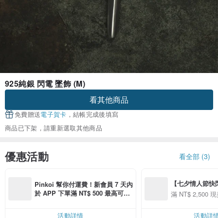
925純銀 閃電 墜飾 (M)
看其他商品
免費贈送
電子賀卡
，結帳完成後填寫
商品已下架，請重新選取其他商品
優惠活動
看全部 (3)
【七夕情人節快閃】8
Pinkoi 幫你付運費！新會員 7 天內
用 APP 購買任一
於 APP 下單滿 NT$ 500 最高可折
滿 NT$ 2,500 現
00 現折 NT$100
運費 NT$ 100
活動詳情
活動詳