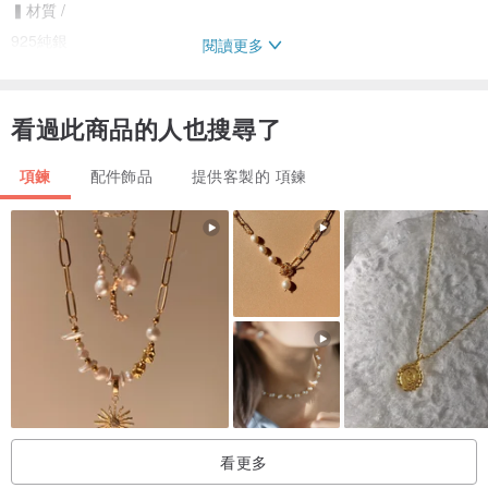
▍材質 /
925純銀
閱讀更多
▍商品包裝 /
看過此商品的人也搜尋了
我們提供商品包裝，如附圖
(圖片僅供示意，本商品不包含圖中飾品)
項鍊
配件飾品
提供客製的 項鍊
▍售後服務 /
我們提供保養及維修服務，如有任何問題請與我們聯絡。
也歡迎至我們工作室參觀實品與試戴。
▍設計與製造 /
我們的產品皆為自己設計並於台灣製造
看更多
▍關於我們 /