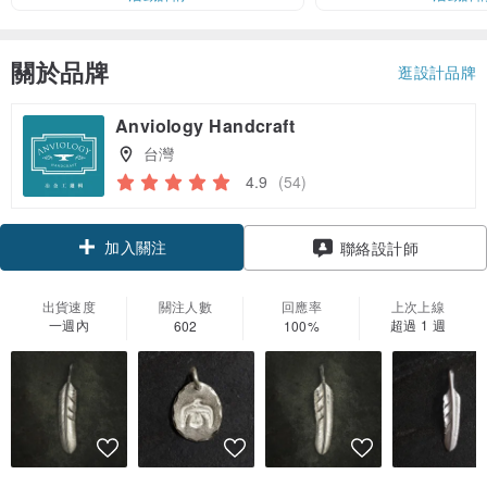
關於品牌
逛設計品牌
Anviology Handcraft
台灣
4.9
(54)
加入關注
聯絡設計師
出貨速度
關注人數
回應率
上次上線
一週內
超過 1 週
602
100%