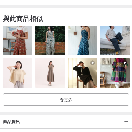
Anviology創立於2012年，是由一群對金工和設計富有熱情和創造力
的年輕人所創立。秉持著工藝美術運動般的精神，
與此商品相似
堅持以創新的意念製造與創作每一件作品，揉合著鍛造、鑄造甚至現
代工業技術的獨特工法展現其獨特的設計觀及美感。
除現有作品外，同時提供各種訂製以及長短期教學服務。
地址：台北市中正區晉江街102號（營業時間為11:00 - 19:00）
歡迎前往參觀，如有更進一步的問題歡迎私訊臉書: Anviology
Handcraft · 冶金工邏輯
看更多
商品資訊