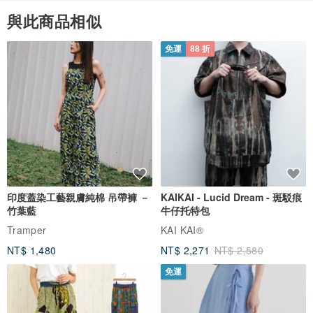
與此商品相似
免運
88 折
印度蓋染工藝親膚純棉 吊帶褲 －
KAIKAI - Lucid Dream - 斑駁痕
竹葉藍
牛仔托特包
Tramper
KAI KAI®
NT$ 1,480
NT$ 2,271
NT$ 2,580
免運