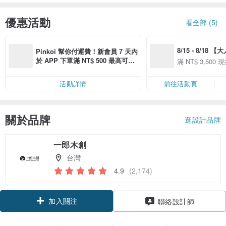
優惠活動
看全部 (5)
8/15 - 8/18 
Pinkoi 幫你付運費！新會員 7 天內
季】滿 NT$3500
於 APP 下單滿 NT$ 500 最高可折
滿 NT$ 3,500 現
50
運費 NT$ 100
50
活動詳情
前往活動頁
關於品牌
逛設計品牌
一郎木創
台灣
4.9
(2,174)
加入關注
聯絡設計師