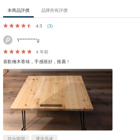
推油。不上漆與不貼皮的原木家居用品，會像玉石和真皮商品，顏色
本商品評價
品牌所有評價
會越用越溫潤好看有質感。不浸料，也才能讓日檜的天然香氣自然散
發。
4.3
(3)
◆一郎木創同時自行開發了「護木油」，以食用級亞麻仁油做調配基
Y***********g
底，絕無化學漆料（PU或UV），讓消費者在家自行維護保養原木家
居用品。此商品在台灣已申請專利通過(發明字號I598417)。
4 年前
喜歡檜木香味，手感很好，推薦！
#無垢空間規劃
#日本檜木第一品牌 #一郎木創
符合期望
運送迅速