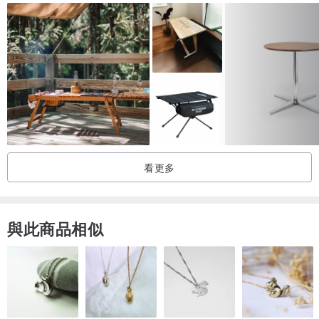
保養手冊』。
產地/製造方式
台灣
◎關於【一郎木創】：
2008年成立的一郎木創，十年走來，持續自行從日本人工林引進日本
檜木，取代來源不明的木材；堅持以「三不原則的無垢工序」，為喜
愛木頭的朋友、保留木頭原來的樣子，陪伴大家享受真正無毒、永續
看更多
環保的生活。
一郎木創，日本檜木的專家。
我們相信：只有真正認識木材，才能更進一步學習善待環境資源，親
與此商品相似
近自然。
◎一郎木創主張使用日本檜木的三大理由：
1.天然的防腐材：日本檜木本身就具有特殊的檜木醇，天然的抑菌劑
讓木腐菌不會生長。