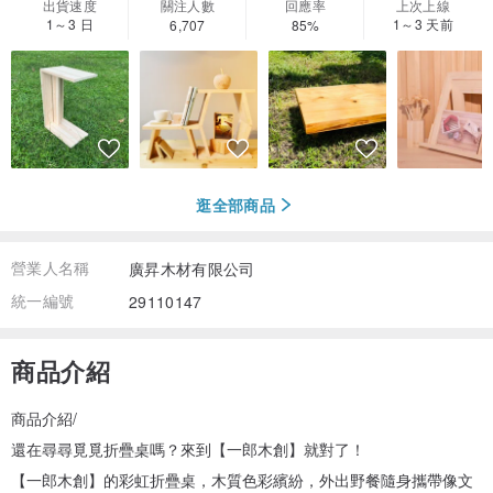
出貨速度
關注人數
回應率
上次上線
1～3 日
1～3 天前
6,707
85%
逛全部商品
營業人名稱
廣昇木材有限公司
統一編號
29110147
商品介紹
商品介紹/
還在尋尋覓覓折疊桌嗎？來到【一郎木創】就對了！
【一郎木創】的彩虹折疊桌，木質色彩繽紛，外出野餐隨身攜帶像文