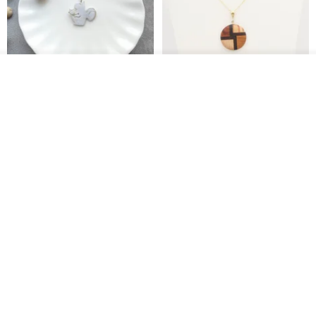
放入購物車
加入收藏
了解品牌
淘氣小松鼠925純銀項鍊
FOSSIL SERIES 圓形項鍊
micasa.no56
白谷工房
NT$ 1,180
NT$ 1,866
免運
88 折