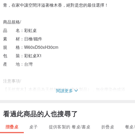
青，在家中讓空間洋溢著檜木香，絕對是您的最佳選擇！
商品規格/
品 名：彩虹桌
素 材：日檜/鐵件
規 格：W60xD50xH30cm
包 裝：彩虹桌X1
產 地：台灣
注意事項/
【天然實木】本產品為天然無垢材（實木製品），無化學染色或添
閱讀更多
加，會有天然色差，商品照片僅供參考，部分情況下有裂痕，如心持
木小知識說明，購買前請詳閱說明。
看過此商品的人也搜尋了
【舒適環境】避免太陽曝曬或過度乾燥環境會造成木材龜裂；避免長
時間潮濕陰暗。
摺疊桌
桌子
提供客製的 餐桌/書桌
折疊桌
餐桌
【保養方式】請勿使用化學洗劑清潔，詳細保養方式請見『無垢工序