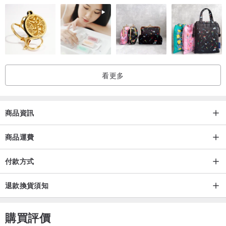
2.擁有豐富的日本人工林資源：日本數百年前便開始了日檜的人工植
木林計畫，來源合法並維持木材品質的一定水準。
3.生活裡充滿自然的香氣：檜木的獨特香味擁有可以調整人腦的阿法
波，有舒緩情緒的功效。
看更多
◎甚麼是《無垢工序與三不原則》？
「無垢」這個詞來自日文，意思是『木頭原來的樣子』。
十年來，一郎木創為了讓木頭能從樹到木再到材料與成品的過程都能
商品資訊
保持原來的樣子，花費了許多年的研發與嚐試，才能逐步堅持出品牌
的無垢哲學。
商品運費
付款方式
◆我們把整棵原木進口回台灣，乾燥、切割、打磨、製作…都在台
灣。因為木材是生物性材料，是會呼吸的材料，是會適應環境的，所
退款換貨須知
以木材的「在地化」處理是讓木材使用壽命加長非常重要的過程。
◆一郎木創堅持三不「不上漆、不貼皮、不浸料」，讓木材繼續呼
購買評價
吸。要做到這個堅持，沒有捷徑，只能按部就班：不斷多道細磨、再