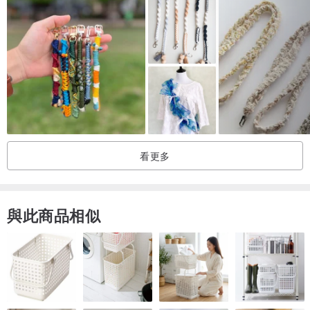
把手機帶在身上，
不用再擔心遺失手機
不用再在袋內一直找不到手機（經常這樣...😹 )
輕鬆隨時滑動手機，輕鬆出走～～
看更多
連AIRPODS都可扣上去～真正解放雙手！
手機掛牌獨家設計｜材質是尼龍｜自家開模
與此商品相似
手機掛繩顏色有：
水泥灰色｜灰藍色｜黑魂色