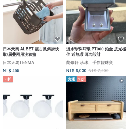
日本天馬 ALBET 復古風斜掛快
淡水珍珠耳環 PT900 鉑金 皮光極
取/層疊兩用洗衣籃
佳 近無瑕 耳勾設計
日本天馬TENMA
蘭佩軒 珍珠。手作輕珠寶
NT$ 455
NT$ 6,000
NT$ 7,500
9 折
免運
9 折