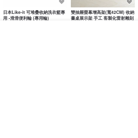
日本Like-it 可堆疊收納洗衣籃專
雙抽屜螢幕增高架(寬42CM) 收納
用 -滑滑便利輪 (專用輪)
書桌展示架 手工 客製化雷射雕刻
this-this 雜貨研究所
Pinocchio’s cabin
放入購物車
加入收藏
了解品牌
NT$ 234
NT$ 260
NT$ 3,026
NT$ 3,362
免運
68 折
日本squ+ SUN&WASSER可層疊
工業風_植物雙層展示層架/塊根/
置物洗衣籃-2入-多色可選
多肉植物/鐵網**歡迎客製**
日本squ+
銳龍工藝設計
NT$ 1,898
NT$ 2,790
NT$ 18,800