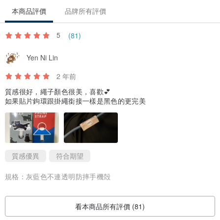
本商品評價
品牌所有評價
可連同購買透明防摔手機殻 / 透明防摔MagSafe手機殻
5
(81)
Yen Ni Lin
透明防摔手機殻：
IPHONE 14系列會在17/9後寄出！
2 年前
支援 IPHONE 7 - IPHONE 14PROMAX / SAMSUNG各型號
質感很好，繩子顏色很美，喜歡💕
透明防摔MagSafe手機殻 ：
如果貼片鉤環跟掛繩銜接一樣是黑色的更完美
支援 IPHONE X - IPHONE 14PROMAX
質感優異
符合期望
規格：
灰藍色不連透明防摔手機殻
透明防摔手機殻正面高於屏幕1.2MM｜高於鏡面位置1.5MM
✅ 有效保護屏幕及鏡頭
看本商品所有評價 (81)