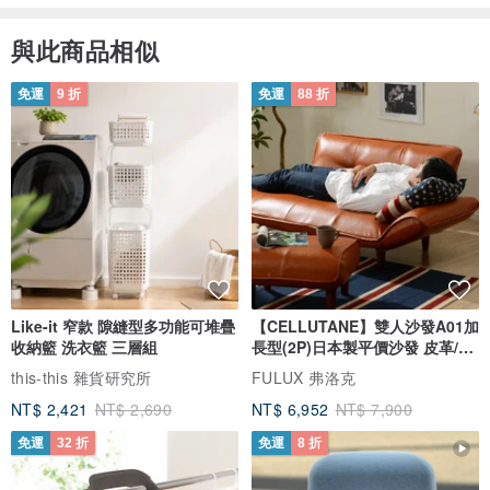
與此商品相似
可訂購 SAMSUNG CASE 型號表
免運
9 折
免運
88 折
謝謝大家！希望大家喜歡～💗
＊寄到台灣選擇基本運送，不用實名認證！＊
選擇順豐的話才需要實名認證喔！
Like-it 窄款 隙縫型多功能可堆疊
【CELLUTANE】雙人沙發A01加
收納籃 洗衣籃 三層組
長型(2P)日本製平價沙發 皮革/燈
芯絨
this-this 雜貨研究所
FULUX 弗洛克
NT$ 2,421
NT$ 2,690
NT$ 6,952
NT$ 7,900
免運
32 折
免運
8 折