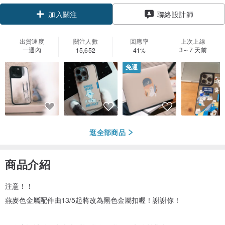
領優惠券
聯絡設計師
加入關注
出貨速度
關注人數
回應率
上次上線
一週內
3～7 天前
15,652
41%
免運
逛全部商品
商品介紹
注意！！
燕麥色金屬配件由13/5起將改為黑色金屬扣喔！謝謝你！