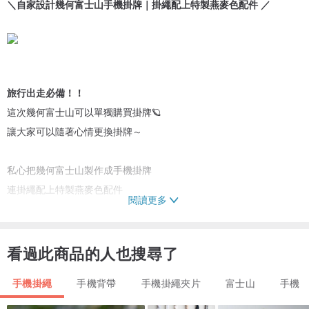
＼自家設計幾何富士山手機掛牌｜掛繩配上特製燕麥色配件 ／
旅行出走必備！！
這次幾何富士山可以單獨購買掛牌🪐
讓大家可以隨著心情更換掛牌～
私心把幾何富士山製作成手機掛牌
連掛繩配上特製燕麥色配件
閱讀更多
讓大家解放雙手，帶著富士山一起出走 ～❤️
｜手機掛牌由專業設計團隊多次測試及分析，承載各手機重量絕對
看過此商品的人也搜尋了
OK！｜
手機掛繩
手機背帶
手機掛繩夾片
富士山
手機
CITYBOY & CITYGIRL 出走必用！！
戶外活動OK！！