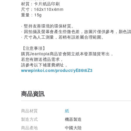
材質：卡片紙品印刷
尺寸：162x110x4mm
重量 : 15g
∙ 堅持友善環境的環保材質。
∙ 因拍攝及螢幕會產生些微色差，故圖片僅供參考，顏色
∙ 尺寸為人工測量，若稍有誤差屬合理範圍。
【注意事項】
購買Jeantopia商品皆會開立紙本發票隨貨寄出，
若您有贈送禮品需求，
請參考以下補運費網址，
wwwpinkoi.com/product/yE86t6Z3
商品資訊
商品材質
紙
製造方式
機器製造
商品產地
中國大陸