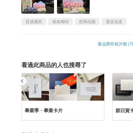
質感優異
風格獨特
想再回購
運送迅速
看品牌所有評價 (78
看過此商品的人也搜尋了
畢業季・畢業卡片
節日賀