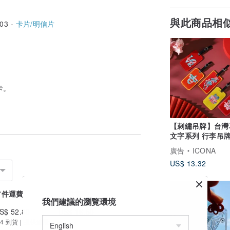
與此商品相
03 -
卡片/明信片
卡。
【刺繡吊牌】台灣
文字系列 行李吊牌
小物
廣告
ICONA
US$ 13.32
首件運費
續件加收
我們建議的瀏覽環境
S$ 52.80
US$ 16.50
4 到貨 | 提供追蹤