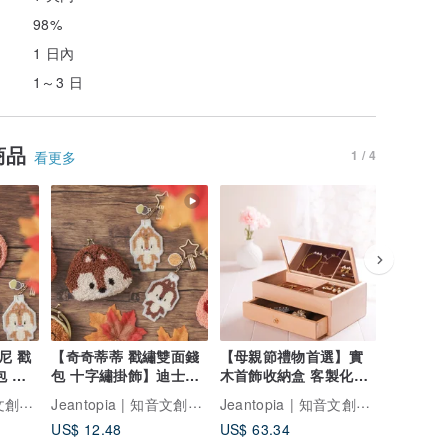
98%
1 日內
1～3 日
商品
1 / 4
看更多
尼 戳
【奇奇蒂蒂 戳繡雙面錢
【母親節禮物首選】實
紙植栽模
包 俄
包 十字繡掛飾】迪士尼
木首飾收納盒 客製化可
包】青蘋
ts
俄羅斯繡DIY材料包
刻字 | Jeantopia
草莓之星
Jeantopia | 知音文創設計館
Jeantopia | 知音文創設計館
Jeantopia | 知音文創設計館
US$ 12.48
US$ 63.34
US$ 12.