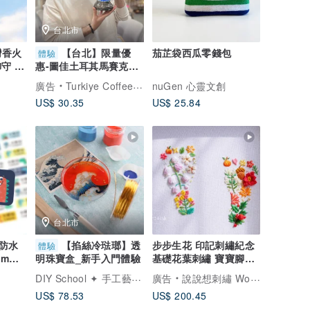
台北市
灣香火
【台北】限量優
茄芷袋西瓜零錢包
體驗
御守 台
惠-圖佳土耳其馬賽克手
作-送傳統服飾換裝體驗
廣告
Turkiye Coffee&Mosaic studio土耳其咖啡與馬賽克燈工作坊
nuGen 心靈文創
US$ 30.35
US$ 25.84
台北市
防水
【掐絲冷琺瑯】透
步步生花 印記刺繡紀念
體驗
cm方
基礎花葉刺繡 寶寶腳印
明珠寶盒_新手入門體驗
貓 狗 掌印
DIY School ✦ 手工藝療癒
廣告
說說想刺繡 Woyi Embroidery－刺繡是生活中的一抹溫柔
US$ 78.53
US$ 200.45