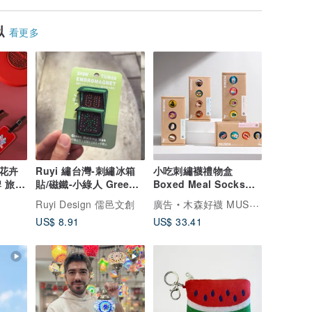
似
看更多
花卉
Ruyi 繡台灣-刺繡冰箱
小吃刺繡襪禮物盒
 旅行
貼/磁鐵-小綠人 Green
Boxed Meal Socks
Walking Man
Gift Box 長襪|中筒襪|
Ruyi Design 儒邑文創
廣告
木森好襪 MUSEN SOCKS
男女同
US$ 8.91
US$ 33.41