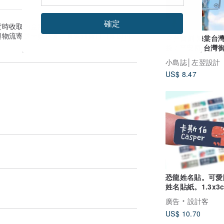
確定
貨時收取的金額為準。
與物流寄送天數估算。實際到貨日可能因付
全台首創 海棠台
袋 / 平安符 台灣
灣伴手禮 紀念品
小島誌│左翌設計
US$ 8.47
恐龍姓名貼。可愛
姓名貼紙。1.3x3
形貼144枚
廣告
設計客
US$ 10.70