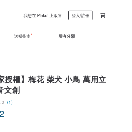
我想在 Pinkoi 上販售
登入/註冊
送禮指南
所有分類
家授權】梅花 柴犬 小鳥 萬用立
知音文創
5.0
(1)
12