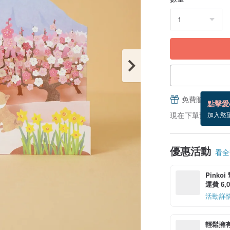
免費贈送電子
點擊愛
現在下單預估 8/17
加入慾
優惠活動
看全部
Pinko
運費 6,0
活動詳
輕鬆擁