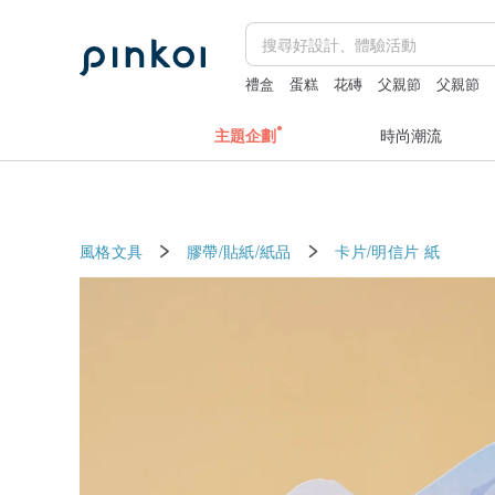
禮盒
蛋糕
花磚
父親節
父親節
主題企劃
時尚潮流
風格文具
膠帶/貼紙/紙品
卡片/明信片
紙