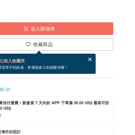
放入購物車
收藏商品
賀卡，結帳完成後填寫
電子賀卡是什麼？
心加入收藏夾
~8/24 到貨。
望清單不怕錯過，有優惠會立刻提醒你喔！
 (2)
i 幫你付運費！新會員 7 天內於 APP 下單滿 30,00 US$ 最高可折
0 US$
情
有海外好設計