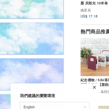
墨 貝殼光 10米卷
織星辰
US$ 17.18
熱門商品推
紀念禮物 / hibi
頁手作相本【栗棕
週年 生日禮物
廣告
hibi - 為回憶打造
我們建議的瀏覽環境
US$ 52.97