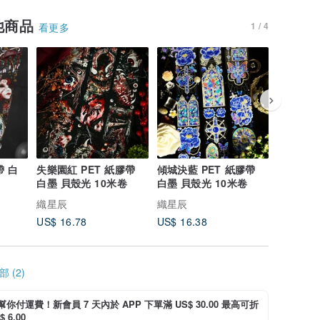
他商品
1 / 4
看更多
帶 白
失樂園紅 PET 紙膠帶
傾城決藍 PET 紙膠帶
傾城決黑 
白墨 貝殼光 10米卷
白墨 貝殼光 10米卷
白墨 貝殼
織星辰
織星辰
織星辰
US$ 16.78
US$ 16.38
US$ 16.
 (2)
i 幫你付運費！新會員 7 天內於 APP 下單滿 US$ 30.00 最高可折
 6.00