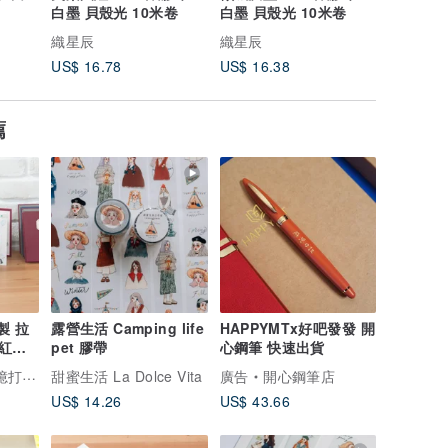
白墨 貝殼光 10米卷
白墨 貝殼光 10米卷
白墨 貝殼
織星辰
織星辰
織星辰
US$ 16.78
US$ 16.38
US$ 16.
薦
客製 拉
露營生活 Camping life
HAPPYMTx好吧發發 開
紅】
pet 膠帶
心鋼筆 快速出貨
專屬的家
甜蜜生活 La Dolce Vita
廣告
開心鋼筆店
US$ 14.26
US$ 43.66