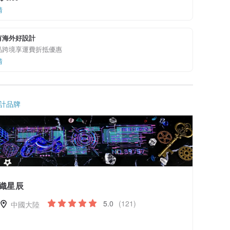
情
有海外好設計
品跨境享運費折抵優惠
情
計品牌
織星辰
5.0
(121)
中國大陸