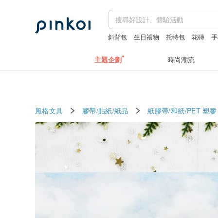
斜背包
生日禮物
托特包
花磚
手
主題企劃
時尚潮流
風格文具
膠帶/貼紙/紙品
紙膠帶/和紙/PET
塑膠