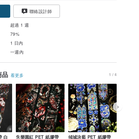
聯絡設計師
超過 1 週
79%
1 日內
一週內
商品
1 / 4
看更多
帶 白
失樂園紅 PET 紙膠帶
傾城決藍 PET 紙膠帶
傾城決黑 