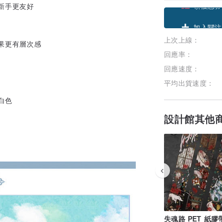
貼新手更友好
領優惠券
上次上線：
加入關注
效果更有層次感
回應率：
回應速度：
平均出貨速度：
白色
設計館其他
失魂路 PET 紙膠