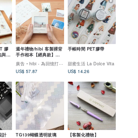
ET 膠
週年禮物/hibi 客製裸背
手帳時間 PET膠帶
麵包與咖
手作相本【經典款】紀
手作
念禮物 生日禮物
廣告
hibi - 為回憶打造專屬的家
甜蜜生活 La Dolce Vita
US$ 57.87
US$ 14.26
設計
TG139蝴蝶透明玻璃
【客製化禮物】