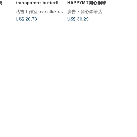
寶 簡
transparent butterfly
HAPPYMT開心鋼珠筆-
/ 裝飾膠帶
薰衣紫金夾 可快速出貨
貼吉工作室love stlcker studlo 1010
廣告
開心鋼筆店
US$ 26.73
US$ 30.29