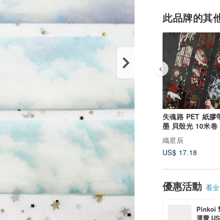
此品牌的其
失魂路 PET 紙膠
墨 貝殼光 10米卷
織星辰
US$ 17.18
優惠活動
看全部
Pinko
運費 US$