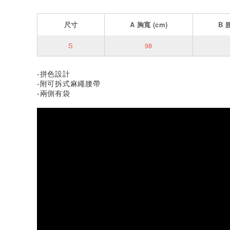
尺寸
A
胸寬
(cm)
B
S
98
-拼色設計
-附可拆式麻繩腰帶
-兩側有袋