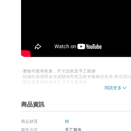
-實物可能有色差，尺寸誤差及手工痕跡
-拍攝的過程因為光源關係和實品會有略略的色差,商品皆
-恕不接受因色差或尺寸不合退換貨
-本店包 本港平郵 或 順豐站或智能櫃自取（不包括便利
掛號：需另加$15
順豐：由買家到付住宅快遞服務收費。
商品資訊
*客人需承擔郵遞上的失誤及風險
店內手工製品，非工廠機械化生產
我們會根據客人訂單順序製作
商品材質
棉
期間請耐心等待
製造方式
手工製造