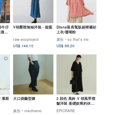
裝牛仔
V領壓褶無袖洋裝 - 靛藍
Diana落肩寬版細褶襯衫
式復古
上衣/珊瑚粉
褲
raw-ecoproject
廣告
so that's me
US$ 146.10
US$ 88.20
/ 慕斯
大口袋繭型褲
2 顔色 風鈴 V 領風琴褶
皺洋裝 基礎款簡約休閒
寬鬆氣質襯衫長裙
廣告
machismo
EPICRARE