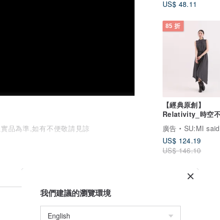
US$ 48.11
85 折
【經典原創】
Relativity_時
洋裝_CLD002_灰
以實品為準,如有不便敬請見諒
廣告
SU:MI said
US$ 124.19
店），
US$ 146.10
我們建議的瀏覽環境