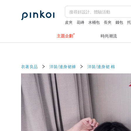
皮夾
花磚
水桶包
長夾
錢包
主題企劃
時尚潮流
衣著良品
洋裝/連身裙褲
洋裝/連身裙
棉