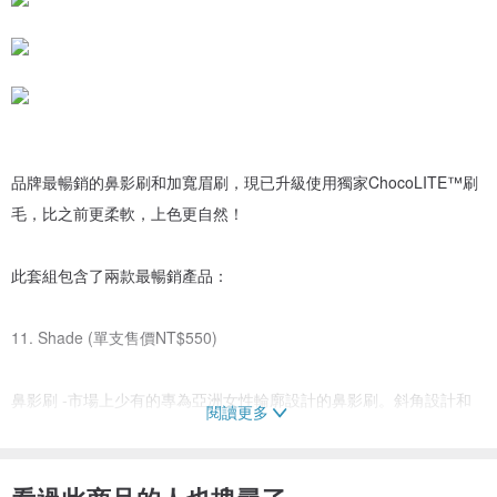
品牌最暢銷的鼻影刷和加寬眉刷，現已升級使用獨家ChocoLITE™刷
毛，比之前更柔軟，上色更自然！
此套組包含了兩款最暢銷產品：
11. Shade (單支售價NT$550)
鼻影刷 -市場上少有的專為亞洲女性輪廓設計的鼻影刷。斜角設計和
閱讀更多
飽滿的毛形，貼合鼻樑眼窩凹處，快速塑造深邃輪廓！
20. Mega Browie (單支售價NT$460)