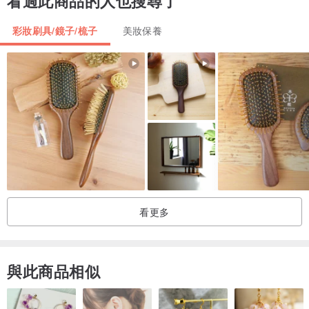
看過此商品的人也搜尋了
彩妝刷具/鏡子/梳子
美妝保養
超寬眉刷 - 獨家設計加寬斜角眉掃（可能是市面上最寬的眉刷），眉
毛上色速度比一般眉掃快3倍！平滑的直邊，讓你輕鬆勾勒出眉型線條
以下感謝 @Hereistina 對11號Shade的分享！❤️
看更多
與此商品相似