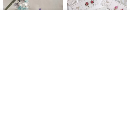
看其他商品
了解品牌
台北市
晶透紫藤花 垂墜樹脂/耳夾可
【療育時光】DIY製作2副
體驗
專屬UV膠乾燥花樹脂耳環 台北體
驗課程
KL珂蘿花設計
JYC.accessories
NT$ 1,292
NT$ 1,380
NT$ 1,150
免運
台北市