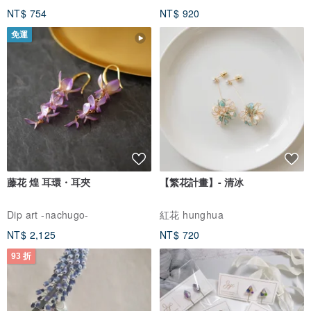
NT$ 754
NT$ 920
免運
藤花 煌 耳環・耳夾
【繁花計畫】- 清冰
Dip art -nachugo-
紅花 hunghua
NT$ 2,125
NT$ 720
93 折