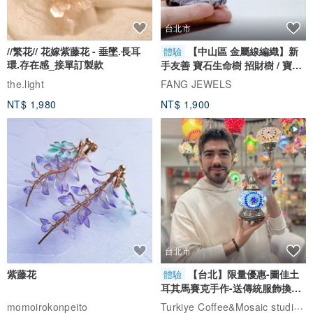
台北市
//繁花// 花嫁紫藤花 - 垂墜.長耳
【中山區 金屬線編織】新
體驗
環.存在感_接單訂製款
手友善 寶石生命樹 招財樹 / 寶石
自選
the.light
FANG JEWELS
NT$ 1,980
NT$ 1,900
台北市
紫藤花
【台北】限量優惠-圖佳土
體驗
耳其馬賽克手作-送傳統服飾換裝
體驗
Turkiye Coffee&Mosaic studio土耳其咖啡與馬賽克燈工作坊
momoirokonpeito