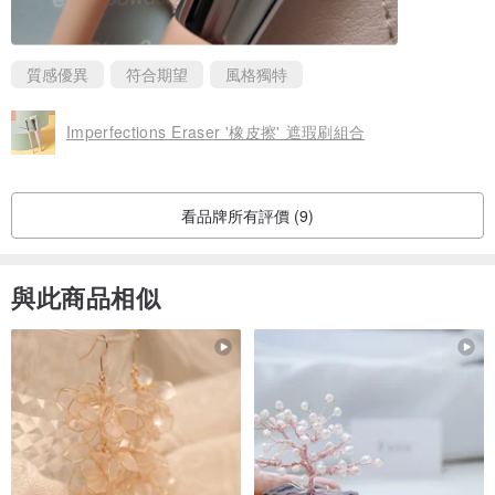
此套組贈送保護皮套，方便攜帶！隨時補妝！
質感優異
符合期望
風格獨特
超迷你便攜長度:11cm/4.3in
Imperfections Eraser '橡皮擦' 遮瑕刷組合
看品牌所有評價 (9)
與此商品相似