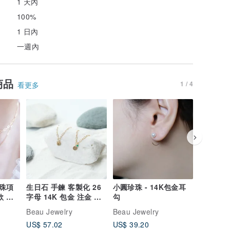
1 天內
100%
1 日內
一週內
商品
1 / 4
看更多
珠項
生日石 手鍊 客製化 26
小圓珍珠 - 14K包金耳
藍色的月
款 百
字母 14K 包金 注金 水
勾
10K 18
洗不退色 送禮首選
鑽 藍寶
Beau Jewelry
Beau Jewelry
Beau Jew
US$ 57.02
US$ 39.20
US$ 391