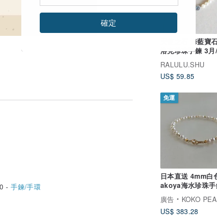
確定
天使之石 海藍寶
洛克珍珠手鍊 3月
生石
RALULU.SHU
US$ 59.85
免運
日本直送 4mm白
akoya海水珍珠手
0 -
手鍊/手環
串 18k黃金扣頭 
廣告
KOKO PEARL JE
計
US$ 383.28