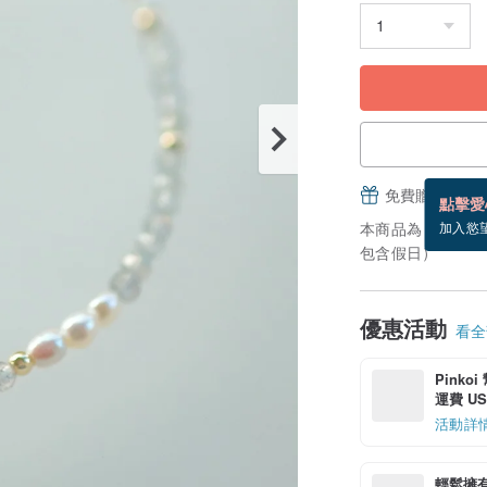
免費贈送電子
點擊愛
本商品為「接單訂
加入慾
包含假日）
優惠活動
看全部
Pinko
運費 US$
活動詳
輕鬆擁