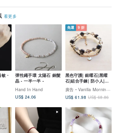
似
看更多
免運
9 折
抗過敏・
彈性繩手環 太陽石 銅髮
黑色守護| 銀曜石|黑曜
晶 - 一半一半 -
石|組合手鍊| 防小人|驅
走負能量|避邪擋災
Hand In Hand
廣告
Vanilla Morning 香草的早上
US$ 24.06
US$ 61.98
US$ 68.86