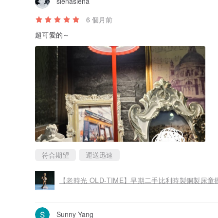
sienasiena
6 個月前
超可愛的～
符合期望
運送迅速
【老時光 OLD-TIME】早期二手比利時製銅製尿童
Sunny Yang