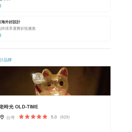
情
有海外好設計
品跨境享運費折抵優惠
情
計品牌
老時光 OLD-TIME
5.0
(829)
台灣