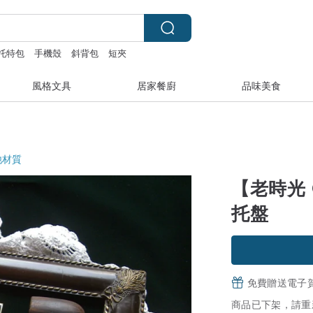
托特包
手機殼
斜背包
短夾
風格文具
居家餐廚
品味美食
他材質
【老時光 
托盤
免費贈送電子
商品已下架，請重