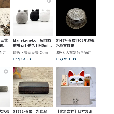
崙三世
Maneki-neko I 招財貓
51437-英國1908年純銀
首飾
擴香石 I 香氛 I 附5ml精
水晶首飾罐
油－馬年開運小物
物店
廣告
壹叁叁壹 Cementer No.1331
JSVS 古董家飾選物店
US$ 34.93
US$ 391.98
件式泡澡
51332-英國十九世紀
【常滑吉祥】日本常滑