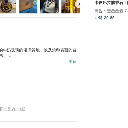
卡皮巴拉擴香石 I 
精油－馬年開運物
廣告
壹叁叁壹 Cementer No
US$ 29.85
特有的牛奶玻璃的溫潤質地，以及燒印表面的普
格。
更多
一杯一盤為一組)