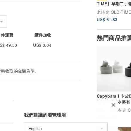
TIME】早期二手
FERRE零錢包
老時光 OLD-TIM
US$ 61.83
首件運費
續件加收
熱門商品推
S$ 49.50
US$ 0.04
貨時收取的金額為準。
Capybara I 卡
香石 I 泡澡水豚君 
5ml精油－交換禮
廣告
壹叁叁壹 Cementer No
我們建議的瀏覽環境
US$ 24.77