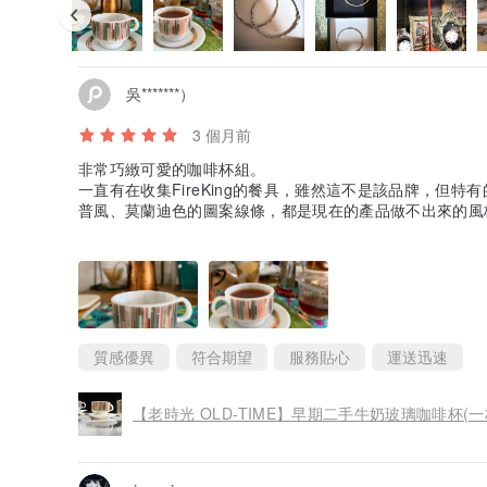
吳*******）
3 個月前
非常巧緻可愛的咖啡杯組。
一直有在收集FireKing的餐具，雖然這不是該品牌，但
普風、莫蘭迪色的圖案線條，都是現在的產品做不出來的風
謝謝賣家割愛！還有超迅速的回覆與出貨，令人安心❤️🫰
質感優異
符合期望
服務貼心
運送迅速
【老時光 OLD-TIME】早期二手牛奶玻璃咖啡杯(