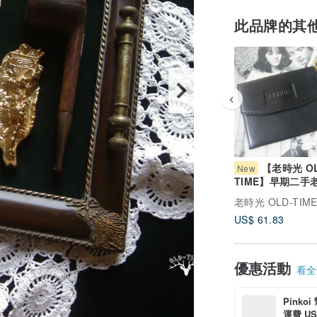
此品牌的其
【老時光 OL
New
TIME】早期二手
FERRE零錢包
老時光 OLD-TIM
US$ 61.83
優惠活動
看全部
Pinko
運費 US$