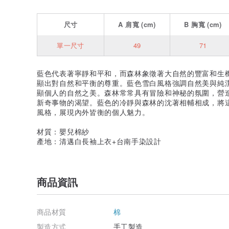
尺寸
A
肩寬
(cm)
B
胸寬
(cm)
單一尺寸
49
71
藍色代表著寧靜和平和，而森林象徵著大自然的豐富和生
顯出對自然和平衡的尊重。藍色雪白風格強調自然美與純
顯個人的自然之美。森林常常具有冒險和神秘的氛圍，營
新奇事物的渴望。藍色的冷靜與森林的沈著相輔相成，將
風格，展現內外皆衡的個人魅力。
材質：嬰兒棉紗
產地：清邁白長袖上衣+台南手染設計
商品資訊
商品材質
棉
製造方式
手工製造