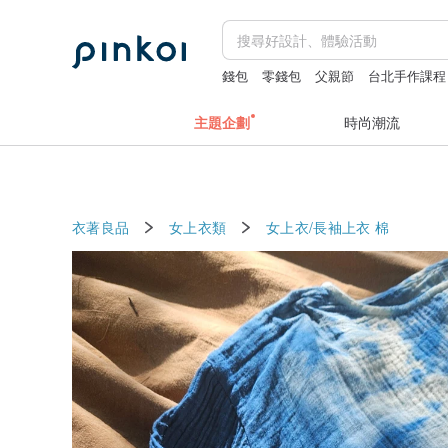
錢包
零錢包
父親節
台北手作課程
主題企劃
時尚潮流
衣著良品
女上衣類
女上衣/長袖上衣
棉