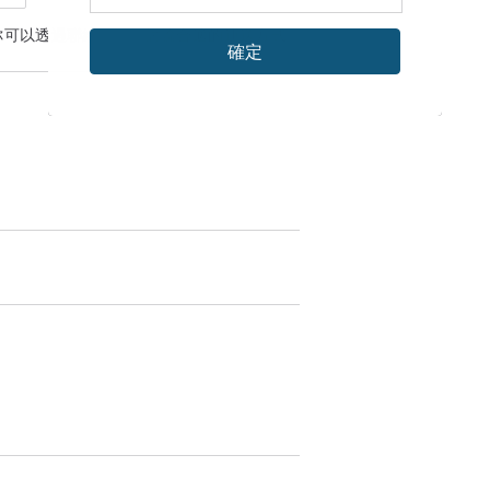
你可以透過
聯絡設計師
討論合適的運送方式
確定