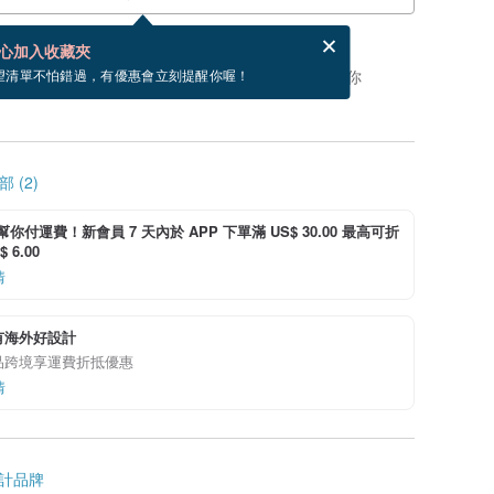
賀卡，結帳完成後填寫
電子賀卡是什麼？
心加入收藏夾
，你可以按「我要排隊」，當有貨會主動發信通知你
望清單不怕錯過，有優惠會立刻提醒你喔！
 (2)
i 幫你付運費！新會員 7 天內於 APP 下單滿 US$ 30.00 最高可折
 6.00
情
有海外好設計
品跨境享運費折抵優惠
情
計品牌