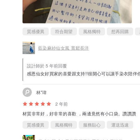
質感優異
符合期望
風格獨特
想再回購
藍染麻紗仙女風 寬鬆長洋
設計師於 5 年前回覆
感恩仙女好買家的喜愛跟支持!!很開心可以讓手染衣陪伴
林*瑋
2 年前
材質非常好，好非常的喜歡 ，兩邊竟然有小口袋。讚讚讚
質感優異
風格獨特
服務貼心
運送迅速