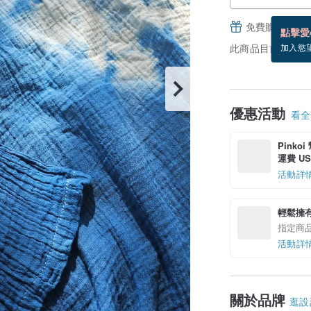
免費贈送電子
點擊愛
此商品目前沒現貨
加入慾
優惠活動
看全部
Pinko
運費 US$
活動詳
輕鬆擁
指定商
活動詳
關於品牌
逛設