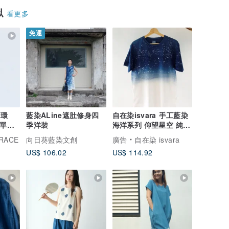
似
看更多
免運
耳環
藍染ALine遮肚修身四
自在染isvara 手工藍染
(單個)
季洋裝
海洋系列 仰望星空 純棉
T-shirt
RACE
向日葵藍染文創
廣告
自在染 isvara
US$ 106.02
US$ 114.92