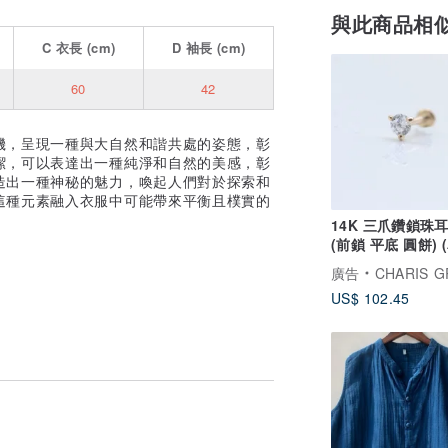
與此商品相
C
衣長
(cm)
D
袖長
(cm)
60
42
機，呈現一種與大自然和諧共處的姿態，彰
潔，可以表達出一種純淨和自然的美感，彰
造出一種神秘的魅力，喚起人們對於探索和
這種元素融入衣服中可能帶來平衡且樸實的
14K 三爪鑽鎖珠
(前鎖 平底 圓餅) 
耳骨 耳窩 不褪色
廣告
CHARIS G
US$ 102.45