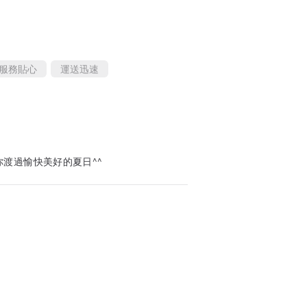
服務貼心
運送迅速
你渡過愉快美好的夏日^^