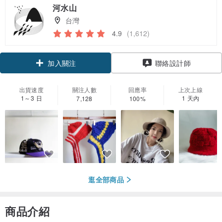
河水山
台灣
4.9
(1,612)
加入關注
聯絡設計師
出貨速度
關注人數
回應率
上次上線
1～3 日
1 天內
7,128
100%
逛全部商品
商品介紹