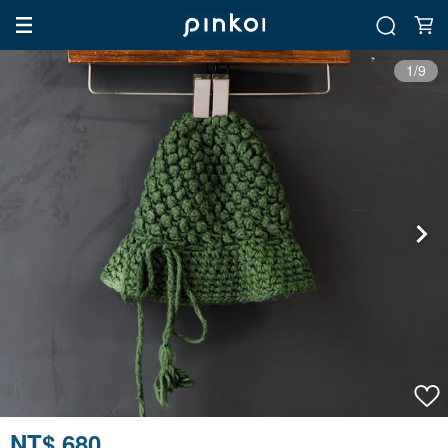
1/9
NT$ 680