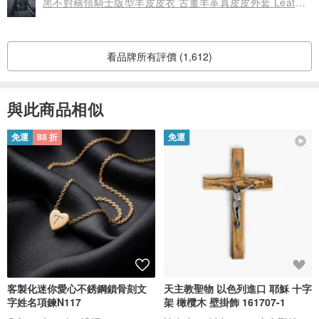
黑不對稱領騎士版型羊皮皮衣 古董羊革真皮皮外套 Leather jacket
看品牌所有評價 (1,612)
與此商品相似
免運
88 折
免運
客製化迷你愛心不銹鋼鎖骨刻文
天主教聖物 以色列進口 耶穌 十字
字姓名項鍊N117
架 橄欖木 壁掛飾 161707-1