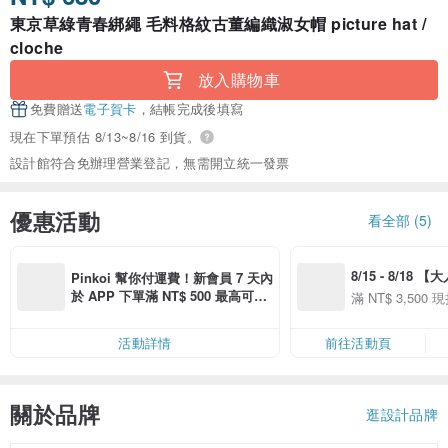
東京草綠青春綁繩 毛料格紋古董編織淑女帽 picture hat /
cloche
放入購物車
免費贈送
電子賀卡
，結帳完成後填寫
現在下單預估 8/13~8/16 到貨。
設計館符合免辦理營業登記，無需開立統一發票
優惠活動
看全部 (5)
8/15 - 8/18 
Pinkoi 幫你付運費！新會員 7 天內
季】滿 NT$3500
於 APP 下單滿 NT$ 500 最高可折
滿 NT$ 3,500 現
50
運費 NT$ 100
50
活動詳情
前往活動頁
關於品牌
逛設計品牌