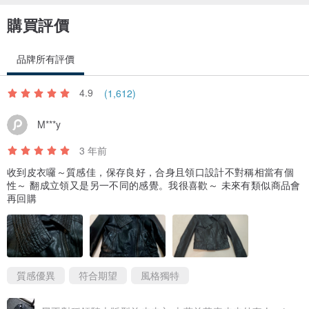
購買評價
品牌所有評價
4.9
(1,612)
M***y
3 年前
收到皮衣囉～質感佳，保存良好，合身且領口設計不對稱相當有個
性～ 翻成立領又是另一不同的感覺。我很喜歡～ 未來有類似商品會
再回購
質感優異
符合期望
風格獨特