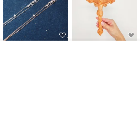
L'amour 星星珍珠手鏈 (白金色)
耶穌受難像木製十字架 24 公分
放入購物車
高，雕刻木製十字架，耶穌受難
加入收藏
了解品牌
像天主教十字架
ARLOS
AndyCarver
NT$ 4,641
NT$ 6,630
NT$ 1,560
免運
7 折