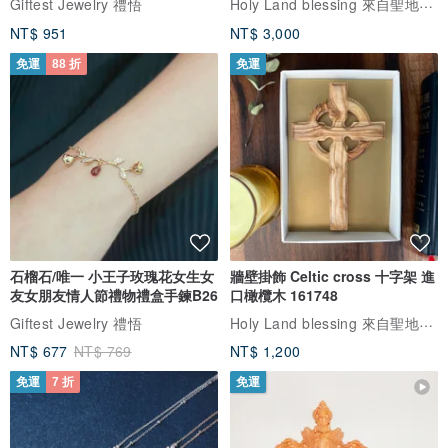
Holy Land blessing 來自聖地的祝福
Giftest Jewelry 禮悟
NT$ 951
NT$ 3,000
免運
88 折
免運
石榴石/唯一 小王子玫瑰花女生女
牆壁掛飾 Celtic cross 十字架 進
友女朋友情人節禮物禮盒手鍊B26
口橄欖木 161748
Holy Land blessing 來自聖地的祝福
Giftest Jewelry 禮悟
NT$ 677
NT$ 769
NT$ 1,200
免運
7 折
免運