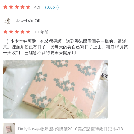
4.9
(3,857)
Jewel via Oli
10 年前
：) 小本本好可愛，包裝很保護，送到香港跟看圖是一樣的。很滿
意。裡面月份已有日子，另每天的要自己寫日子上去。剛好12月第
一天收到，已經急不及待要今天開始用！
Dailylike-手帳年曆-預購價2016美好記憶時效日記本-08 兔子與幸運草,E2D24873