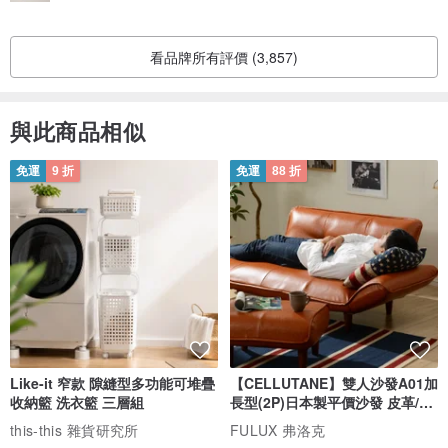
看品牌所有評價 (3,857)
與此商品相似
免運
9 折
免運
88 折
Like-it 窄款 隙縫型多功能可堆疊
【CELLUTANE】雙人沙發A01加
收納籃 洗衣籃 三層組
長型(2P)日本製平價沙發 皮革/燈
芯絨
this-this 雜貨研究所
FULUX 弗洛克