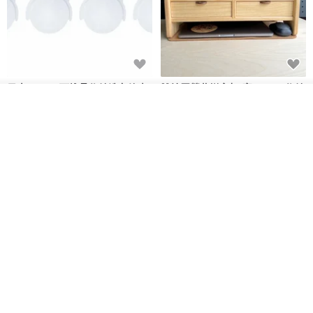
日本Like-it 可堆疊收納洗衣籃專
雙抽屜螢幕增高架(寬42CM) 收納
用 -滑滑便利輪 (專用輪)
書桌展示架 手工 客製化雷射雕刻
我要排隊
了解品牌
this-this 雜貨研究所
Pinocchio’s cabin
NT$ 234
NT$ 260
NT$ 3,026
NT$ 3,362
免運
68 折
日本squ+ SUN&WASSER可層疊
工業風_植物雙層展示層架/塊根/