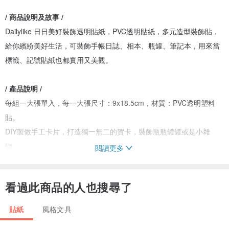
/ 商品說明及故事 /
Dailylike 日日美好裝飾透明貼紙，PVC透明貼紙，多元造型裝飾貼，
給你繽紛美好生活，可裝飾手帳日誌、相本、瓶罐、筆記本，用來當
標籤、記號貼紙也都實用又美觀。
/ 產品說明 /
每組一大張單入，每一大張尺寸：9x18.5cm，材質：PVC透明塑料
貼。
DIY製做手工卡片，打造獨一無二的賀卡，裝飾瓶瓶罐罐或是小雜
物。
閱讀更多
除了標示特殊記號外，還可以讓自己的手札更美更有個人特色。
透明貼紙不遮字可融入背景，是日記年曆的最佳好朋友。
看過此商品的人也搜尋了
有多款可挑選，請至各款頁面選。
因拍攝略有色差圖片僅供參考，顏色請以實際收到商品為準。
貼紙
風格文具