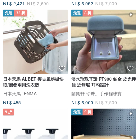
NT$ 2,421
NT$ 2,690
NT$ 6,952
NT$ 7,900
免運
32 折
免運
8 折
日本天馬 ALBET 復古風斜掛快
淡水珍珠耳環 PT900 鉑金 皮光極
取/層疊兩用洗衣籃
佳 近無瑕 耳勾設計
日本天馬TENMA
蘭佩軒 珍珠。手作輕珠寶
NT$ 455
NT$ 6,000
NT$ 7,500
9 折
免運
9 折