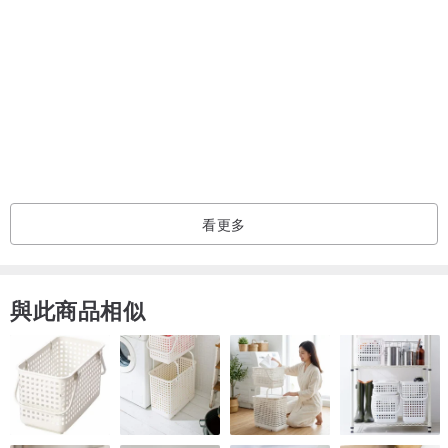
※日日美好系列貼紙連結※
※特價出清品連結※
/ 商品尺寸cm / 18.5x9x0.1
/ 包裝尺寸cm / 18.5x9.5x0.1
/ 材質 / PVC塑料
/ 重量g / 10
看更多
/ 設計師及品牌簡介 /
與此商品相似
Dailylike 成立於2010年,是一個以DIY材料為主的韓國設計品牌。
Dailylike 來自於韓國布料製造最發達的城市-大邱。
結合目前歐美流行的剪貼DIY趨勢,專門為喜愛DIY手作迷量身訂作而
成。
Dailylike團隊相信用心可以感動每個人,我們的產品從圖案創作到成品,