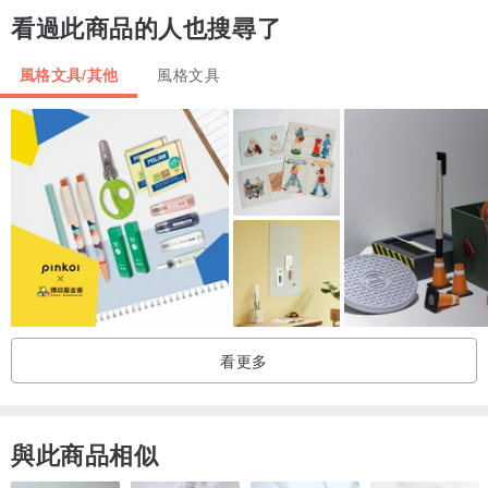
看過此商品的人也搜尋了
風格文具/其他
風格文具
Hamlet 哈姆雷特光學系列
3x 加倍鏡底座【K346】
產品介紹
看更多
Hamlet 哈姆雷特的短焦微距望遠鏡，內部鏡組以MC(Multi-Coated)多
層鍍膜加工處理，成像銳利，對比度佳。系列產品具有多種放大倍
率，以供不同需求的使用者選擇，部分款式可選配專用加倍鏡底座。
與此商品相似