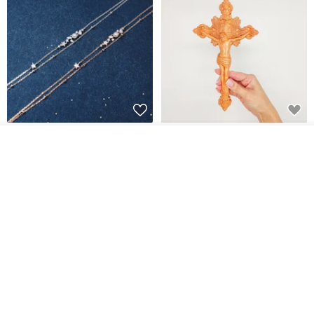
放大倍率：3倍
鏡面尺寸：20mm
鏡片材質：光學白玻璃
鏡片鍍膜：Multi-Coated 多層鍍膜
L'amour 星星珍珠手鏈 (白金色)
耶穌受難像木製十字架 24 公分
高，雕刻木製十字架，耶穌受難
看其他商品
了解品牌
像天主教十字架
適用機型：K350 (4x12mm) / K351 (6x16mm) / K352 (8x21mm)
ARLOS
AndyCarver
NT$ 4,641
NT$ 6,630
NT$ 1,560
成像方式：正立像
免運
7 折
機身尺寸：直徑36x高51mm
重 量：45g