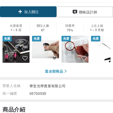
加入關注
聯絡設計師
出貨速度
關注人數
回應率
上次上線
1～3 日
1～3 天前
67
75%
免運
免運
免運
免運
逛全部商品
營業人名稱
華堂光學實業有限公司
統一編號
05703535
商品介紹