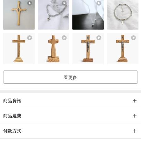
正立成像的簡易型顯微鏡，搭配望遠鏡的調焦輪，可觀察平面物件及
凹凸不平物件，適用於印刷網點、纖維、珠寶礦物、電路板等精密檢
查，亦可做為高倍立式放大鏡。K346底座搭配K350為12倍、搭配
K351為18倍、搭配K352為24倍。
產品特色
看更多
Multi-Coated 多層鍍膜
商品資訊
商品運費
付款方式