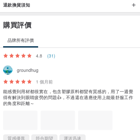
退款換貨須知
購買評價
鏡片鍍膜能減少光線於稜鏡反射時造成的損失，以增加成像明亮度與
對比度。「Multi-Coated 多層鍍膜」是指將內部鏡組以數層的鍍膜鍍
品牌所有評價
於鏡片表面，成像表現會優於全覆式鍍膜 (Fully-Coated)。
4.8
(31)
正立成像
groundhug
1 個月前
能感覺到用材都很實在，包含塑膠原料都蠻有質感的，用了一週覺
得有解決到眼睛疲勞的問題👍，不過還在適應使用上能最舒服工作
的角度和距離～
質感優異
符合期望
運送迅速