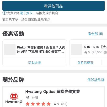
看其他商品
免費贈送
電子賀卡
，結帳完成後填寫
商品已下架，請重新選取其他商品
優惠活動
看全部 (5)
8/15 - 8/18 
Pinkoi 幫你付運費！新會員 7 天內
季】滿 NT$3500
於 APP 下單滿 NT$ 500 最高可折
滿 NT$ 3,500 現
50
運費 NT$ 100
50
活動詳情
前往活動頁
關於品牌
逛設計品牌
Hwatang Optics 華堂光學實業
台灣
4.8
(31)