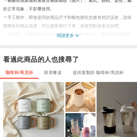
於正常現象，不影響使用。
＊手工製作，即使是同款商品尺寸和釉色變化也會有些許誤差，請依
實際收到商品為準，可以接受再行下單，有疑問歡迎來信詢問。
＊使用前，可將陶器在米水中(隔水)小火煮15分鐘，讓澱粉填滿陶器
閱讀更多
孔穴，可減少吃色程度。
看過此商品的人也搜尋了
使用方法：
＊可使用微波爐、電鍋，不可直火加熱，且避免溫差太大的使用。
咖啡杯/馬克杯
廚房餐桌
提供客製的 咖啡杯/馬克杯
＊避免用粗糙材質(鋼絲刷)清洗，以免刮傷表面。