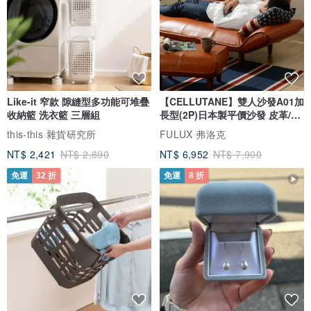
Like-it 窄款 隙縫型多功能可堆疊
【CELLUTANE】雙人沙發A01加
收納籃 洗衣籃 三層組
長型(2P)日本製平價沙發 皮革/燈
芯絨
this-this 雜貨研究所
FULUX 弗洛克
NT$ 2,421
NT$ 2,690
NT$ 6,952
NT$ 7,900
免運
32 折
免運
8 折