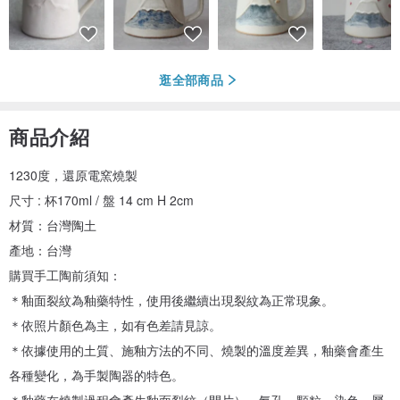
逛全部商品
商品介紹
1230度，還原電窯燒製
尺寸 : 杯170ml / 盤 14 cm H 2cm
材質：台灣陶土
產地：台灣
購買手工陶前須知：
＊釉面裂紋為釉藥特性，使用後繼續出現裂紋為正常現象。
＊依照片顏色為主，如有色差請見諒。
＊依據使用的土質、施釉方法的不同、燒製的溫度差異，釉藥會產生
各種變化，為手製陶器的特色。
＊釉藥在燒製過程會產生釉面裂紋（開片）、氣孔、顆粒、染色，屬