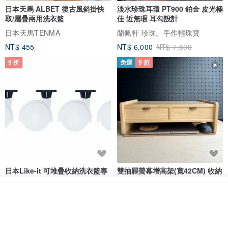
日本天馬 ALBET 復古風斜掛快
淡水珍珠耳環 PT900 鉑金 皮光極
取/層疊兩用洗衣籃
佳 近無瑕 耳勾設計
日本天馬TENMA
蘭佩軒 珍珠。手作輕珠寶
NT$ 455
NT$ 6,000
NT$ 7,500
9 折
免運
9 折
日本Like-it 可堆疊收納洗衣籃專
雙抽屜螢幕增高架(寬42CM) 收納
用 -滑滑便利輪 (專用輪)
書桌展示架 手工 客製化雷射雕刻
我要訂製
this-this 雜貨研究所
Pinocchio’s cabin
加入收藏
了解品牌
NT$ 234
NT$ 260
NT$ 3,026
NT$ 3,362
免運
68 折