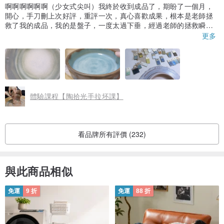
啊啊啊啊啊啊（少女式尖叫）我終於收到成品了，期盼了一個月，
開心，手刀刪上次好評，重評一次，真心喜歡成果，根本是老師拯
救了我的成品，我的是盤子，一度太過下垂，經過老師的拯救瞬間
多了另一種美感，超喜歡，顏色是自己選的，有超多顏色可以選，
更多
身為一個選擇障礙但又超級喜歡美麗事物的人，十分糾結，但深思
熟慮，選完後，阿，心花怒放，開始會期待收到成品的那一刻。收
到成品時，內心的花都變煙花，轟隆轟隆的絢爛狂放的綻放著，內
心想著“阿，真的很漂亮，哇就尬意欸，係哇欸菜。”
除此之外，我也很喜歡老師，發自內心超級喜歡的，老師真的好有
趣好可愛啊，有去台北玩還想再揪朋友一起去找老師玩😆
體驗課程【陶拾光手拉坯課】
看品牌所有評價 (232)
與此商品相似
免運
9 折
免運
88 折