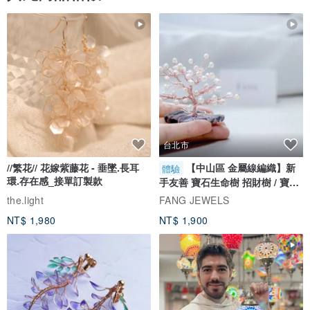
台北市
//繁花// 花嫁紫藤花 - 垂墜.長耳
【中山區 金屬線編織】新
體驗
環.存在感_接單訂製款
手友善 寶石生命樹 招財樹 / 寶石
自選
the.light
FANG JEWELS
NT$ 1,980
NT$ 1,900