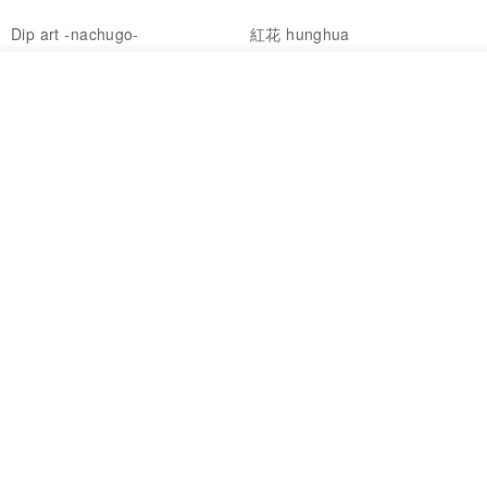
Dip art -nachugo-
紅花 hunghua
NT$ 2,125
NT$ 720
我要排隊
93 折
了解品牌
台北市
晶透紫藤花 垂墜樹脂/耳夾可
【療育時光】DIY製作2副
體驗
專屬UV膠乾燥花樹脂耳環 台北體
驗課程
KL珂蘿花設計
JYC.accessories
NT$ 1,292
NT$ 1,380
NT$ 1,150
免運