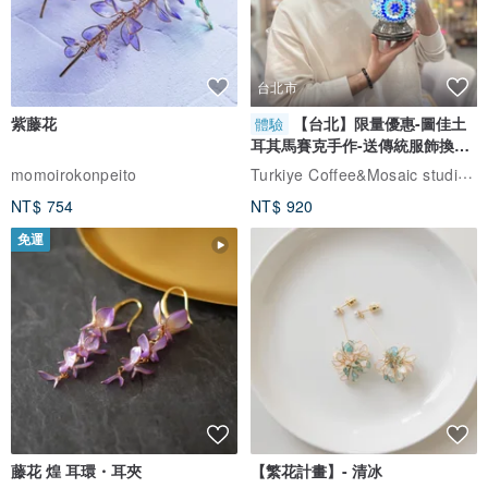
台北市
紫藤花
【台北】限量優惠-圖佳土
體驗
耳其馬賽克手作-送傳統服飾換裝
體驗
Turkiye Coffee&Mosaic studio土耳其咖啡與馬賽克燈工作坊
momoirokonpeito
NT$ 754
NT$ 920
免運
藤花 煌 耳環・耳夾
【繁花計畫】- 清冰