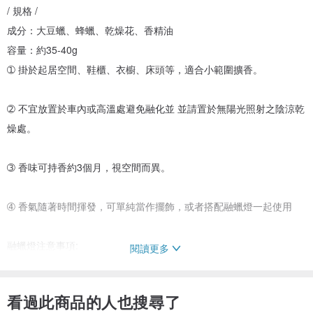
/ 規格 /
成分：大豆蠟、蜂蠟、乾燥花、香精油
容量：約35-40g
➀ 掛於起居空間、鞋櫃、衣櫥、床頭等，適合小範圍擴香。
➁ 不宜放置於車內或高溫處避免融化並 並請置於無陽光照射之陰涼乾
燥處。
➂ 香味可持香約3個月，視空間而異。
➃ 香氣隨著時間揮發，可單純當作擺飾，或者搭配融蠟燈一起使用
融蠟燈注意事項:
閱讀更多
打開燈座開關，調整角度和高度，使燈光直射蠟燭表面。
看過此商品的人也搜尋了