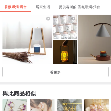
香氛蠟燭/燭台
居家生活
提供客製的 香氛蠟燭/燭台
看更多
與此商品相似