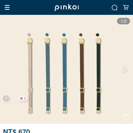
1/2
5
NT$ 670