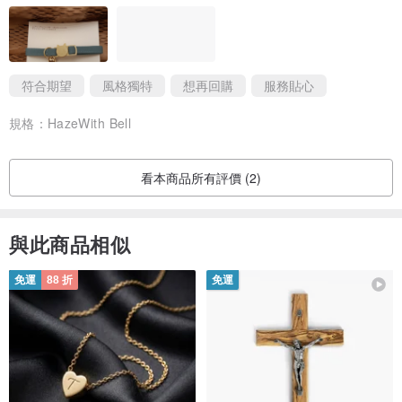
符合期望
風格獨特
想再回購
服務貼心
規格：
HazeWith Bell
看本商品所有評價 (2)
與此商品相似
免運
88 折
免運