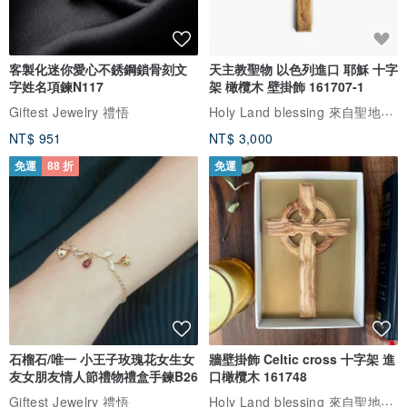
客製化迷你愛心不銹鋼鎖骨刻文
天主教聖物 以色列進口 耶穌 十字
字姓名項鍊N117
架 橄欖木 壁掛飾 161707-1
Holy Land blessing 來自聖地的祝福
Giftest Jewelry 禮悟
NT$ 951
NT$ 3,000
免運
88 折
免運
石榴石/唯一 小王子玫瑰花女生女
牆壁掛飾 Celtic cross 十字架 進
友女朋友情人節禮物禮盒手鍊B26
口橄欖木 161748
Holy Land blessing 來自聖地的祝福
Giftest Jewelry 禮悟