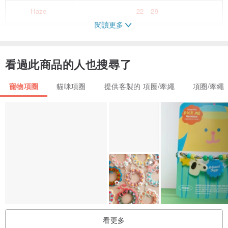
Haze
22 - 29
閱讀更多
River
22 - 29
Light Willow
22 - 29
看過此商品的人也搜尋了
Dark Moss
22 - 29
寵物項圈
貓咪項圈
提供客製的 項圈/牽繩
項圈/牽繩
簡約柔軟系列 Basic Mellow Collection 貓項圈配搭暖暖的日常生活
- 每條貓咪項圈都配有一個分離貓咪安全扣
- 適合室內和室外貓咪
- 手工製作和手工縫製
尺寸
- 22cm - 29cm
製作
看更多