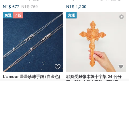
NT$ 677
NT$ 769
NT$ 1,200
免運
7 折
免運
L'amour 星星珍珠手鏈 (白金色)
耶穌受難像木製十字架 24 公分
高，雕刻木製十字架，耶穌受難
像天主教十字架
我要訂製
ARLOS
AndyCarver
加入收藏
了解品牌
NT$ 4,641
NT$ 6,630
NT$ 1,560
免運
7 折