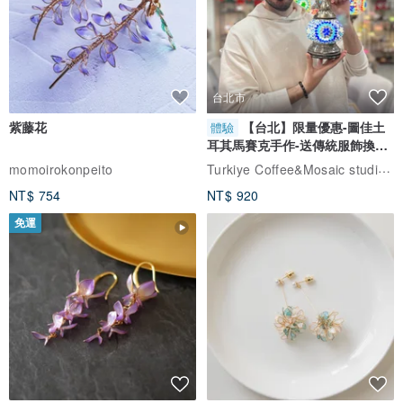
台北市
紫藤花
【台北】限量優惠-圖佳土
體驗
耳其馬賽克手作-送傳統服飾換裝
體驗
Turkiye Coffee&Mosaic studio土耳其咖啡與馬賽克燈工作坊
momoirokonpeito
NT$ 754
NT$ 920
免運