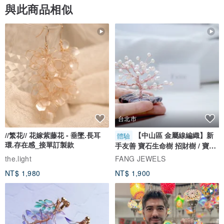
與此商品相似
台北市
//繁花// 花嫁紫藤花 - 垂墜.長耳
【中山區 金屬線編織】新
體驗
環.存在感_接單訂製款
手友善 寶石生命樹 招財樹 / 寶石
自選
the.light
FANG JEWELS
NT$ 1,980
NT$ 1,900