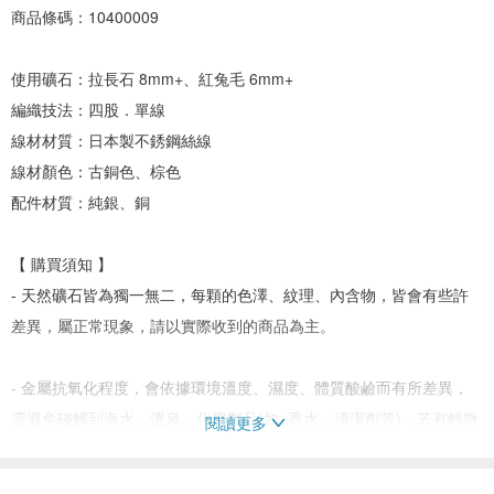
商品條碼：10400009
使用礦石：拉長石 8mm+、紅兔毛 6mm+
編織技法：四股．單線
線材材質：日本製不銹鋼絲線
線材顏色：古銅色、棕色
配件材質：純銀、銅
【 購買須知 】
- 天然礦石皆為獨一無二，每顆的色澤、紋理、內含物，皆會有些許
差異，屬正常現象，請以實際收到的商品為主。
- 金屬抗氧化程度，會依據環境溫度、濕度、體質酸鹼而有所差異，
需避免碰觸到海水、溫泉、化學製品(如: 香水、清潔劑等)，若有輕微
閱讀更多
氧化之情況，可用拭銀布輕輕擦拭，即可恢復金屬光澤。