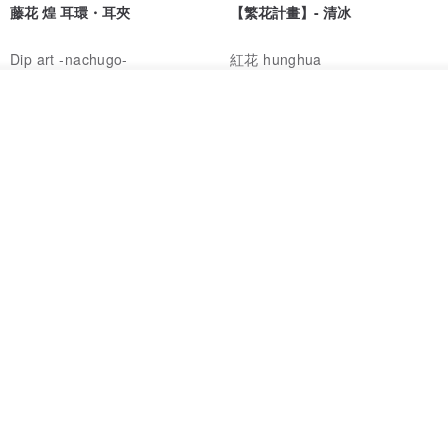
藤花 煌 耳環・耳夾
【繁花計畫】- 清冰
Dip art -nachugo-
紅花 hunghua
NT$ 2,125
NT$ 720
我要排隊
了解品牌
93 折
台北市
晶透紫藤花 垂墜樹脂/耳夾可
【療育時光】DIY製作2副
體驗
專屬UV膠乾燥花樹脂耳環 台北體
驗課程
KL珂蘿花設計
JYC.accessories
NT$ 1,292
NT$ 1,380
NT$ 1,150
免運