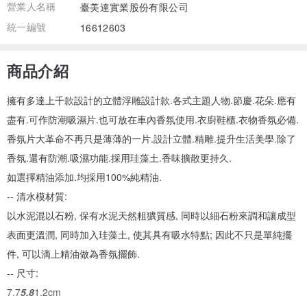
營業人名稱
臺美達實業股份有限公司
統一編號
16612603
商品介紹
擁有多達上千款設計的立體浮雕設計款.各式主題人物.節慶.花朵.應有
盡有.可作防潮吸濕片.也可放在車內香氛使用.衣廚鞋櫃.衣物香氛必備.
香氛片大革命不再只是薄薄的一片.設計立體.精雕.提升生活美學.除了
香氛.還有防潮.吸濕功能.採用珪藻土.香味擴散更持久.
如選擇精油添加.均採用100%純精油.
-- 清水模材質:
以水泥混以石粉, 保有水泥天然粗獷質感, 同時以細石粉來調和讓成型
表面更溫潤, 同時加入珪藻土, 使其具有吸水特點; 因此不只是單純擺
件, 可以滴上精油做為香氛擺飾.
-- 尺寸:
7.7
5.8
1.2cm