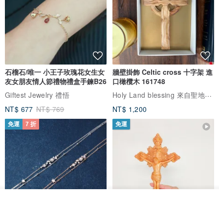
石榴石/唯一 小王子玫瑰花女生女
牆壁掛飾 Celtic cross 十字架 進
友女朋友情人節禮物禮盒手鍊B26
口橄欖木 161748
Holy Land blessing 來自聖地的祝福
Giftest Jewelry 禮悟
NT$ 677
NT$ 769
NT$ 1,200
免運
7 折
免運
看其他商品
了解品牌