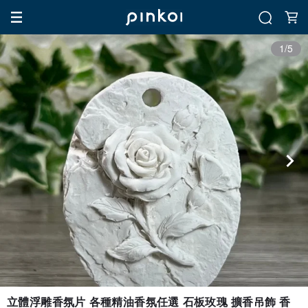
1/5
立體浮雕香氛片 各種精油香氛任選 石板玫瑰 擴香吊飾 香