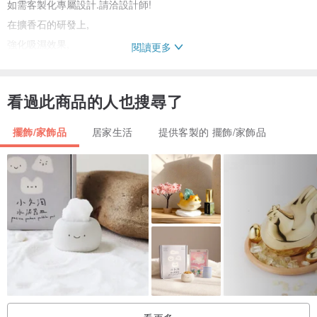
如需客製化專屬設計.請洽設計師!
在擴香石的研發上,
強化吸濕效果,
閱讀更多
也努力追求善美.
商品全程手工製作, 難免有氣泡的小狀況,
看過此商品的人也搜尋了
還望體諒, 謝謝 !
P.S. 任何來自外國的訂單, 請留意, 需要自行留意進口關稅; 本銷售金
擺飾/家飾品
居家生活
提供客製的 擺飾/家飾品
額不含國外稅金.
Any order from overseas, please be aware of your import tax. This
price is F.O.B. Taiwan. And, tax outside Taiwan shouldn't be
counted.
產地/製造方式
台灣
產地/製造方式
台灣