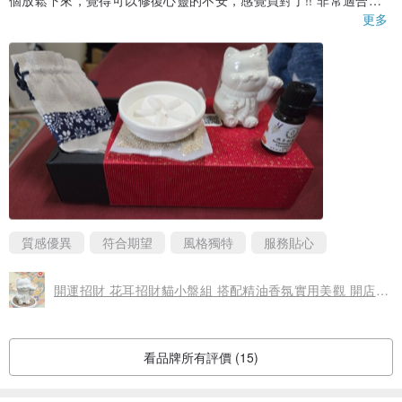
個放鬆下來，覺得可以修復心靈的不安，感覺買對了!! 非常適合當
禮物送人。
更多
質感優異
符合期望
風格獨特
服務貼心
開運招財 花耳招財貓小盤組 搭配精油香氛實用美觀 開店禮首選
看品牌所有評價 (15)