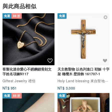
與此商品相似
免運
88 折
免運
客製化迷你愛心不銹鋼鎖骨刻文
天主教聖物 以色列進口 耶穌 十字
字姓名項鍊N117
架 橄欖木 壁掛飾 161707-1
Holy Land blessing 來自聖地的祝福
Giftest Jewelry 禮悟
NT$ 951
NT$ 3,000
免運
88 折
免運