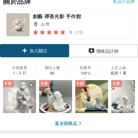
關於品牌
逛設計品牌
創藝 禪香光影 手作館
台灣
5
(15)
加入關注
聯絡設計師
出貨速度
關注人數
回應率
上次上線
1～3 日
超過 1 週
86
100%
9 折
9 折
9 折
9 折
逛全部商品