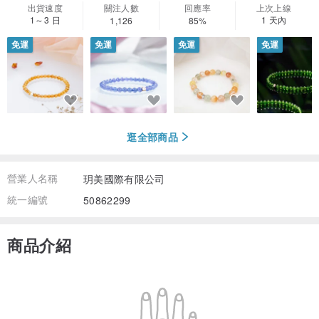
出貨速度
關注人數
回應率
上次上線
1～3 日
1 天內
1,126
85%
免運
免運
免運
免運
逛全部商品
營業人名稱
玥美國際有限公司
統一編號
50862299
商品介紹