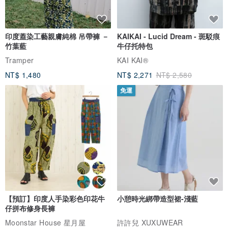
印度蓋染工藝親膚純棉 吊帶褲 －
KAIKAI - Lucid Dream - 斑駁痕
竹葉藍
牛仔托特包
Tramper
KAI KAI®
NT$ 1,480
NT$ 2,271
NT$ 2,580
免運
【預訂】印度人手染彩色印花牛
小憩時光綁帶造型裙-淺藍
仔拼布修身長褲
Moonstar House 星月屋
許許兒 XUXUWEAR