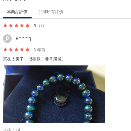
挑選自己的水晶時，建議選擇會接觸到皮膚的飾品或配件，這樣水晶
的磁場才能進入體內，進而開啟脈輪或與自身磁場產生作用。
本商品評價
品牌所有評價
5
(1)
👇配件保養👇
B********j
Ｋ金飾品：主要是表面電鍍上色，因此禁止使用洗銀水或拭銀布擦
3 年前
拭，反會將原有金色電鍍層清除，建議使用一般眼鏡布擦拭即可。
實在太美了，很喜歡，非常滿意。
純銀飾品：變黑是因為跟空氣中的硫產生硫化作用，只需使用洗銀水
或拭銀布就可以讓銀飾品恢復以往光澤。
輕微汙垢：可使用牙刷或化妝棉沾取牙膏在發黑的地方，輕輕畫圓擦
拭後，就能除去氧化的部分，達到拋光的效果。
規格：
14