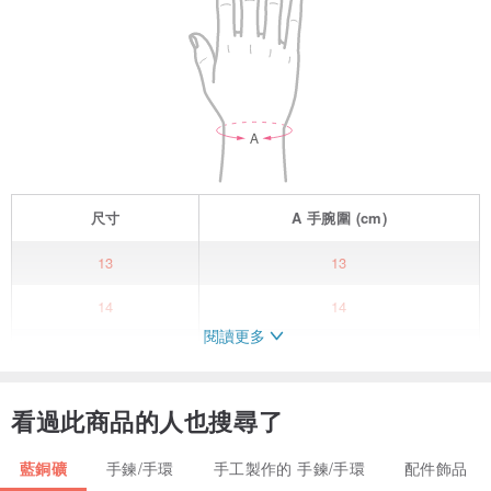
尺寸
A
手腕圍
(cm)
13
13
14
14
閱讀更多
15
15
16
16
看過此商品的人也搜尋了
17
17
藍銅礦
手鍊/手環
手工製作的 手鍊/手環
配件飾品
18
18