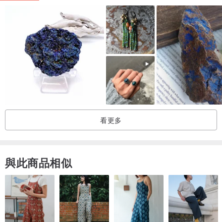
其它尺寸(請聯絡我們)
【藍銅礦 Azurite 】
藍銅礦（Azurite）是平伏敏感情緒的寶石，有「千里眼」的人用藍銅
礦來冥想很有幫助。
【藍銅礦的能量與作用】
看更多
1.藍銅礦可增強身體靈敏度。
2.藍銅礦幫助令你思想清晰。
3.藍銅礦可加強你表達能力、溝通能力及說服力。
與此商品相似
4.藍銅礦能帶給你安靜、篤定、自信和安全感。
5.藍銅礦可幫助你柔和地化解倔強、固執之性格。
6.藍銅礦可平衡較鬆散和懶散的人。
7.藍銅礦可加強人與異次元溝通的能力。