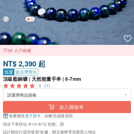
5
26 人已收藏
NT$ 2,390 起
免運
從台灣寄出
頂級藍銅礦 | 天然能量手串 | 6-7mm
5
(1)
放入購物車
免費贈送
電子賀卡
，結帳完成後填寫
現在下單預估 8/10~8/12 到貨。
設計館自行提供發票/收據，開立後將寄至購買人地址