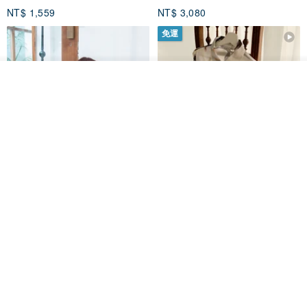
NT$ 1,559
NT$ 3,080
免運
放入購物車
加入收藏
了解品牌
印度蓋染工藝純棉 吊帶褲 連身褲
暈染印花白洋裝 外罩衫 復古洋裝
- 雪花灰
Tramper
Noir by Phoenix
NT$ 1,480
NT$ 1,480