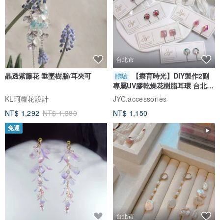
台北市
晶透紫藤花 垂墜樹脂/耳夾可
【療育時光】DIY製作2副
體驗
專屬UV膠乾燥花樹脂耳環 台北體
驗課程
KL珂蘿花設計
JYC.accessories
NT$ 1,292
NT$ 1,380
NT$ 1,150
免運
台北市