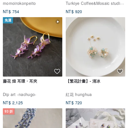
體驗
Turkiye Coffee&Mosaic studio土耳其咖啡與馬賽克燈工作坊
momoirokonpeito
NT$ 754
NT$ 920
免運
藤花 煌 耳環・耳夾
【繁花計畫】- 清冰
Dip art -nachugo-
紅花 hunghua
NT$ 2,125
NT$ 720
93 折