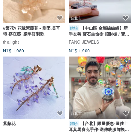
台北市
//繁花// 花嫁紫藤花 - 垂墜.長耳
【中山區 金屬線編織】新
體驗
環.存在感_接單訂製款
手友善 寶石生命樹 招財樹 / 寶石
自選
the.light
FANG JEWELS
NT$ 1,980
NT$ 1,900
台北市
紫藤花
【台北】限量優惠-圖佳土
體驗
耳其馬賽克手作-送傳統服飾換裝