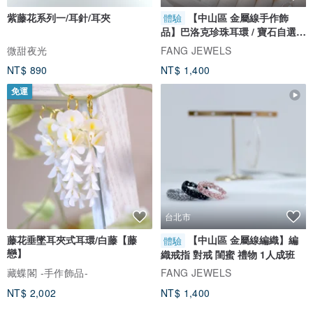
紫藤花系列一/耳針/耳夾
【中山區 金屬線手作飾
體驗
品】巴洛克珍珠耳環 / 寶石自選 /
1人成班
微甜夜光
FANG JEWELS
NT$ 890
NT$ 1,400
免運
台北市
藤花垂墜耳夾式耳環/白藤【藤
【中山區 金屬線編織】編
體驗
戀】
織戒指 對戒 閨蜜 禮物 1人成班
藏蝶閣 -手作飾品-
FANG JEWELS
NT$ 2,002
NT$ 1,400