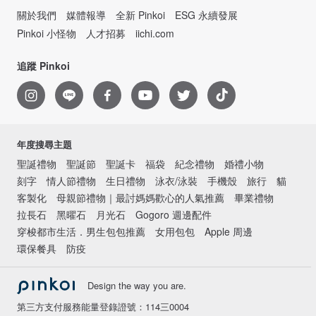
關於我們
媒體報導
全新 Pinkoi
ESG 永續發展
Pinkoi 小怪物
人才招募
iichi.com
追蹤 Pinkoi
年度搜尋主題
聖誕禮物
聖誕節
聖誕卡
福袋
紀念禮物
婚禮小物
刻字
情人節禮物
生日禮物
泳衣/泳裝
手機殼
旅行
貓
客製化
母親節禮物｜最討媽媽歡心的人氣推薦
畢業禮物
拉長石
黑曜石
月光石
Gogoro 週邊配件
穿梭都市生活．男生包包推薦
女用包包
Apple 周邊
環保餐具
防疫
Design the way you are.
第三方支付服務能量登錄證號：114三0004