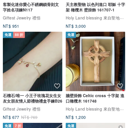
客製化迷你愛心不銹鋼鎖骨刻文
天主教聖物 以色列進口 耶穌 十字
字姓名項鍊N117
架 橄欖木 壁掛飾 161707-1
Holy Land blessing 來自聖地的祝福
Giftest Jewelry 禮悟
NT$ 951
NT$ 3,000
免運
88 折
免運
石榴石/唯一 小王子玫瑰花女生女
牆壁掛飾 Celtic cross 十字架 進
友女朋友情人節禮物禮盒手鍊B26
口橄欖木 161748
Holy Land blessing 來自聖地的祝福
Giftest Jewelry 禮悟
NT$ 677
NT$ 769
NT$ 1,200
免運
7 折
免運