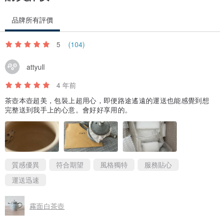
期使用後因為人手上的油脂滲入而變得亮亮的，這是正常現象。
6. 幾件陶瓷器放在一起時要注意不要大力擠壓到它們，雖然釉藥都很
品牌所有評價
硬，但是也很脆，有時候這樣做會造成一些不必要的裂痕。
5
(104)
attyull
4 年前
茶壺本壺超美，包裝上超用心，即便路途遙遠的運送也能感覺到想
完整送到我手上的心意。會好好享用的。
質感優異
符合期望
風格獨特
服務貼心
運送迅速
霧面白茶壺