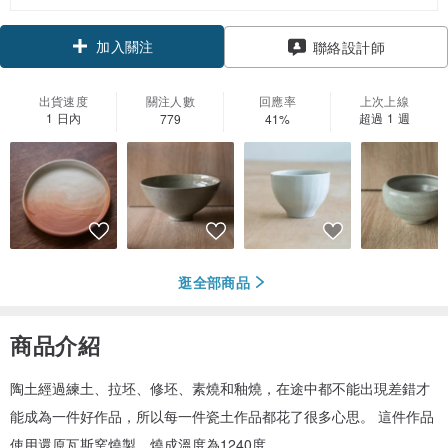
加入關注
聯絡設計師
出貨速度
關注人數
回應率
上次上線
1 日內
超過 1 週
779
41%
逛全部商品
商品介紹
陶土經過練土、拉坯、修坯、素燒和釉燒，在途中都不能出現差錯才
能成為一件好作品，所以每一件瓷土作品都花了很多心思。 這件作品
使用還原瓦斯窯燒製。燒成溫度為1240度。