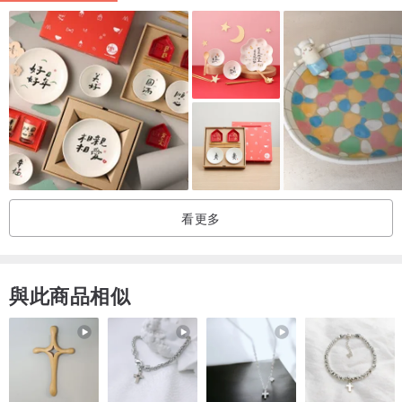
/ 材質 /
黃陶
/ 尺寸 /
長x 寬 x 高： 12cm x 12cm x 1.5cm
重量：112g
手工製造，不會很完美，尺寸存在加減0.5cm的誤差
介意的朋友請斟酌購買
看更多
/ 顔色 /
灰色, 紅色, 棕色
與此商品相似
實物顔色會因爲螢幕色差而有所差異，顔色以實物爲準。
使用前注意
1. 運送用的裝材皆為再利用材料。