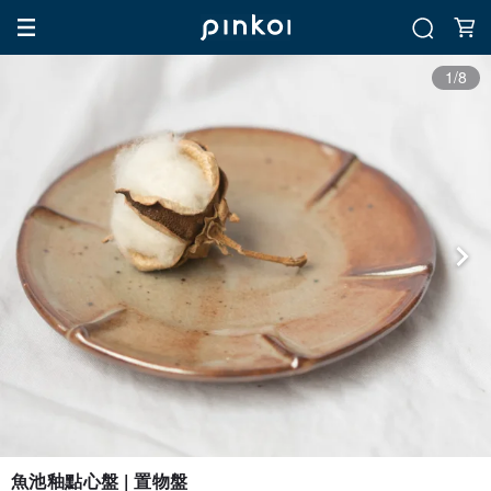
1/8
魚池釉點心盤 | 置物盤