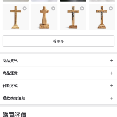
2. 陶瓷器若是作為食器使用，在使用前務必以沖洗數次後再使用，清
潔表面上的髒污。
3. 釉藥在燒結時都會有一些瑕疵。如有細微針孔、釉藥裂紋(不是陶土
上的裂痕)和縮釉都屬正常現象。
如何保養陶瓷器
看更多
一件陶瓷器如果保養得宜可以留傳千年，所以在使用的時候也要多多
留意喔。
1. 陶瓷器一般都可以在微波爐和洗碗機使用。除耐火土制成之作品，
商品資訊
儘可能不在烤箱內使用，以免造成釉藥產生裂紋。
商品運費
2. 清洗時勿用鋼絲刷，使用海棉配搭洗碗精清洗即可。
3. 一般的陶瓷器具都不適合在明火下使用，某些釉藥會在受熱後(如泡
付款方式
茶)會產生裂紋，屬正常現象。
4. 咖啡和茶會滲入釉藥表面之裂縫留下棕色的痕跡，不喜歡的朋友可
退款換貨須知
以在飲用咖啡和茶後馬上清洗器具，減慢茶水滲入裂縫的速度。
5. 在沒有上釉的作品(或露出土胎的部分)是像海棉般的多孔材質，長
購買評價