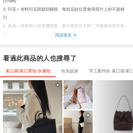
(±1cm)
3. 印花 ▹ 布料印花因裁切關係，每款花紋位置會與照片上的不盡相
同。
4. 色差 ▹ 因每個人的電腦螢幕、顯示器設定不同，可能會有些許色
差。
閱讀更多
5. 少許棉節｜小線頭｜小墨漬｜手縫線｜小歪歪｜小錯位皆屬手製商
品正常現象：）
看過此商品的人也搜尋了
6. 口金包金屬框偶爾可能會有輕微的刮痕為製程難免發生，並不影響
功能。
束口袋/束口背包/水桶包
包包提袋
手工製作的 束口袋/束
會介意的朋友請不要勉強下單喔！下單購買即為同意並瞭解商品內
容，如有未盡之處，歡迎詢問、討論。
✿關於換貨✿
1. 由於每個包款都是手工製作，尺寸及規格都有在頁面標明，非重大
瑕疵不提供退換貨。