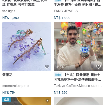
環.存在感_接單訂製款
手友善 寶石生命樹 招財樹 / 寶石
自選
the.light
FANG JEWELS
NT$ 1,980
NT$ 1,900
台北市
紫藤花
【台北】限量優惠-圖佳土
體驗
耳其馬賽克手作-送傳統服飾換裝
體驗
Turkiye Coffee&Mosaic studio土耳其咖啡與馬賽克燈工作坊
momoirokonpeito
NT$ 754
NT$ 920
免運