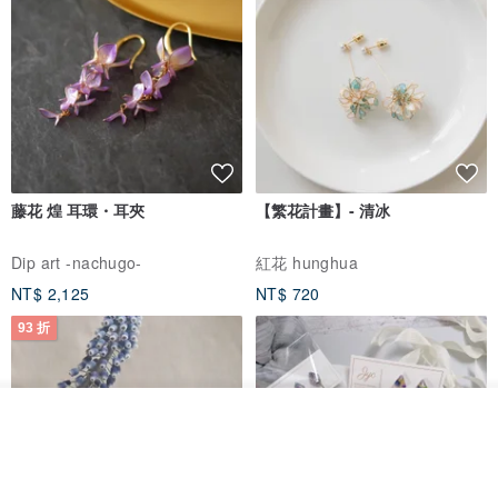
藤花 煌 耳環・耳夾
【繁花計畫】- 清冰
Dip art -nachugo-
紅花 hunghua
NT$ 2,125
NT$ 720
93 折
我要排隊
加入收藏
了解品牌