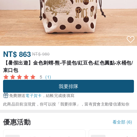
NT$ 863
NT$ 980
【暑假出遊】金色刺蝟-熊-手提包/紅豆色-紅色圓點-水桶包/
束口包
5
(1)
我要排隊
免費贈送
電子賀卡
，結帳完成後填寫
此商品目前沒現貨，你可以按「我要排隊」，當有貨會主動發信通知你
優惠活動
看全部 (6)