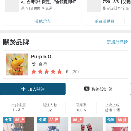
\\。台灣取件限定。//全館購買NT
7/20 - 8/8【
$980以上免運費
案】精選品牌全館 
滿 NT$ 980 享免運
指定設計館全館 8
活動詳情
前往活動頁
關於品牌
逛設計品牌
Purple.Q
台灣
5
(20)
領優惠券
聯絡設計師
加入關注
出貨速度
關注人數
回應率
上次上線
1～3 日
超過 1 週
82
100%
免運
88 折
免運
88 折
88 折
免運
88 折