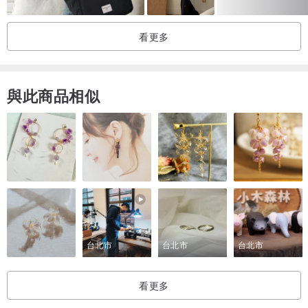
2. 如欲換貨請在7天日內聯繫我們。
3. 如需換貨，商品必須為「全新」，不得有人為使用的痕跡、故障、
看更多
破損、刮傷、髒污、異味、受潮、水洗
4. 換貨商品須保持完整(商品、配件、附件、贈品、內外包裝皆須完
整)。
與此商品相似
5. 台灣訂單：退換貨由買方負擔運費寄回，再次寄出的運費則由我們
負擔。
6. 海外訂單：換貨由買方負擔商品退回及再次寄出的運費。我們確認
商品無誤後，將於3個工作天內將指定更換商品寄出。
台北市
台北市
台北市
看更多