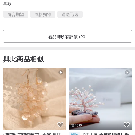
喜歡
符合期望
風格獨特
運送迅速
看品牌所有評價 (20)
與此商品相似
台北市
//繁花// 花嫁紫藤花 - 垂墜.長耳
【中山區 金屬線編織】新
體驗