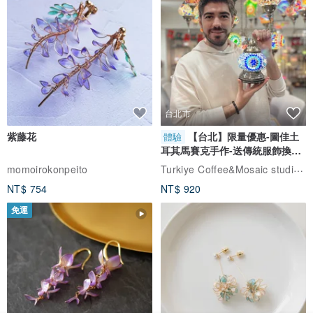
與實用的陶瓷咖啡器具。多位擁有數十年經驗的台灣師傅，把傳統製
陶工藝與咖啡文化融合，讓咖啡與美成為生活的一部分。
此外，我們的製陶師傅，也有多年生產茶具、手拉器皿的經驗，自然
釉文創工作室也會同步販售精美的茶具，以及純手工製作的陶瓷用
品。
台北市
紫藤花
【台北】限量優惠-圖佳土
體驗
耳其馬賽克手作-送傳統服飾換裝
體驗
Turkiye Coffee&Mosaic studio土耳其咖啡與馬賽克燈工作坊
momoirokonpeito
NT$ 754
NT$ 920
免運