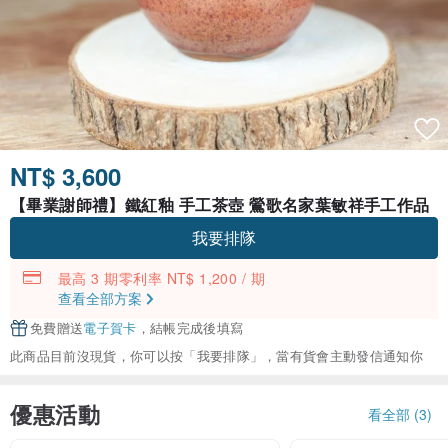
NT$ 3,600
【畢業謝師禮】鐵紅釉 手工茶壺 鶯歌名家葉敏祥手工作品
我要排隊
最高 3 期零利率 NT$ 1,200 / 期
查看全部方案
免費贈送
電子賀卡
，結帳完成後填寫
此商品目前沒現貨，你可以按「我要排隊」，當有貨會主動發信通知你
優惠活動
看全部 (3)