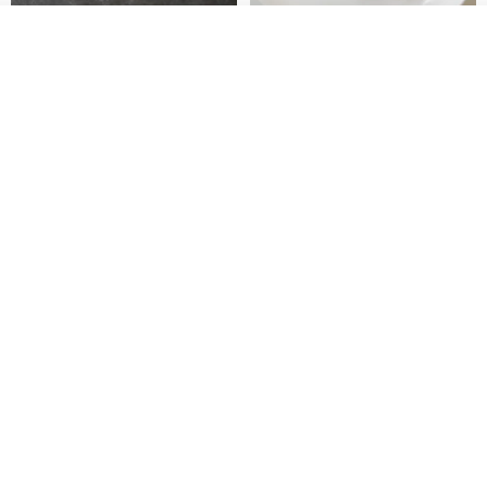
我要排隊
加入收藏
了解品牌
藤花 煌 耳環・耳夾
【繁花計畫】- 清冰
Dip art -nachugo-
紅花 hunghua
NT$ 2,125
NT$ 720
93 折
台北市
晶透紫藤花 垂墜樹脂/耳夾可
【療育時光】DIY製作2副
體驗
專屬UV膠乾燥花樹脂耳環 台北體
驗課程
KL珂蘿花設計
JYC.accessories