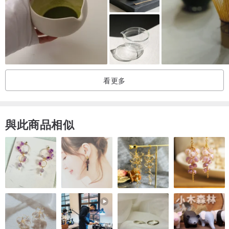
而本作品除了美觀之外，更要好用，葉老師在每一件作品上，都憑藉
著多年的經驗精心調整過，使每一件作品都能夠順手耐用。
→作品規格
看更多
鐵紅釉 手工茶壺
容量200cc
7.5x12.5x9 (長寬高cm)
與此商品相似
→購買注意事項
＊本設計館的產品大多都是純手工製作，且每一件作品的釉面或落灰
皆不相同，這也是陶藝品的魅力所在，故單件作品售完不會補貨，也
找不到一模一樣的作品，所以如果有喜歡的作品被他人買走，很可
惜，只能選擇設計館中其他作品了，請見諒！或聯絡設計師看有沒有
較為相似的作品。
＊尺寸為手工測量，可以會誤差0.5公分以內