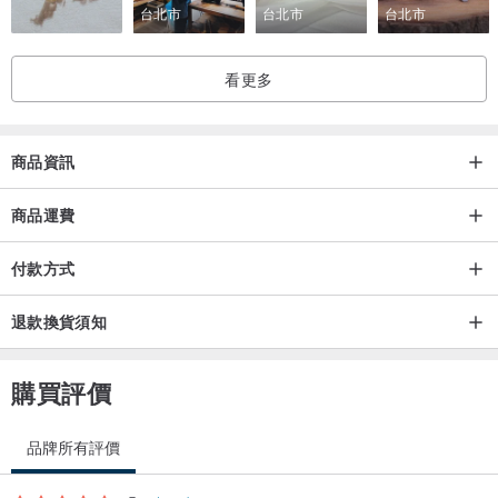
台北市
台北市
台北市
＊作品有可能在製作過程中有一些痕跡，因此作品皆為手工或半手工
製作，或多或少會有一些操作的痕跡。
看更多
＊在燒製過程中，釉料及落灰可能會有一些自然分布的現象，純屬正
常，這也是自然釉所強調的，陶瓷本來就是自然的，如果對產品有疑
問麻煩私訊我們。
商品資訊
＊商品因使用攝影棚拍攝，光線與環境都有經過調整，但絕無採用任
何後製手段，請以實品顏色為準，恕無法視為瑕疵。
商品運費
付款方式
→作者介紹
【葉敏祥】老師
退款換貨須知
師承 吳毓棠教授
購買評價
◎經歷
1979三希堂陶瓷公司窯部組長
品牌所有評價
1986祥億陶瓷社創辦人
1993乾唐軒工藝美術股份有限公司顧問