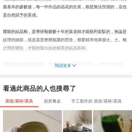
最基本的參數後，每一件作品的晶花的生長，都是無法預測的，這也
是自然賦予的美感。
耀眼的結晶釉，是專研釉藥數十年的葉老師才能順利駕馭的，無論是
紋理的細節，或是器皿整體氛圍的營造，都要精準地掌握火、土、釉
之間的變化，才能燒製出如此精美的結晶茶杯。
不同的結晶釉顏色迥異，美麗新穎，晶花可大可小，分類方法也很
閱讀更多
多，如：點狀、菊花狀、放射狀、水花狀、星狀、針狀、星狀、羽狀
等不勝枚舉。
看過此商品的人也搜尋了
而結晶釉器皿，自古以來就是士人墨客追崇的標的。古時，因為許多
茶壺/茶杯/茶具
廚房餐桌
手工製作的 茶壺/茶杯/茶具
不可控的因素，讓歷代的製陶匠人，只能挖空心思、嘔心瀝血，只為
燒得一只完美的結晶釉作品；而今，借助科技的發達，讓許許多多燒
製結晶時的變因，獲得控制，雖說如此，其還是難度極大且不好掌握
的作品類型。