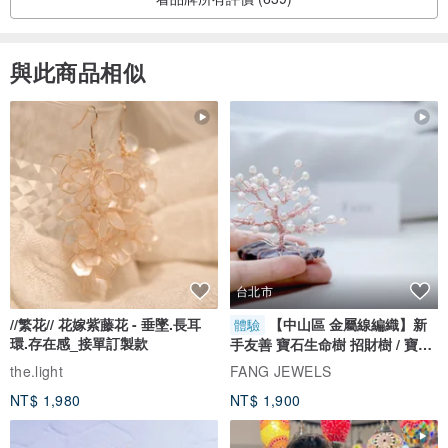
2013 台灣鶯歌燒品牌計劃-特色餐具評鑑展(天目鐵斑釉碗)
2013 台灣優良工藝品評鑑證書(茶花紋線香盤)
與此商品相似
2014 台灣創意生活‧陶瓷新品評鑑展-(曲紋壺茶具)
2014 台灣鶯歌燒品牌計劃-商標授權評鑑-(茶花紋線香盤)
2014 台灣鶯歌燒品牌計劃-商標授權評鑑-(圓滿茶具組)
2014 台灣鶯歌燒品牌計劃-商標授權評鑑-(茶葉末蓋杯)
2014 台灣新北市優質十大伴手禮 創意生活組獲獎 -(幸福茶具組)
2015 臺灣鶯歌燒品牌計劃-商標授權評鑑-(悠雅壺)
2015 臺灣鶯歌燒品牌計劃-商標授權評鑑-(天目杯-金黃、紅金、綠金
共3款)
台北市
2015 臺灣鶯歌燒品牌計劃-商標授權評鑑-(幸福茶具組)
//繁花// 花嫁紫藤花 - 垂墜.長耳
【中山區 金屬線編織】新
體驗
2016 台灣新北市優質十大伴手禮 創意生活組獲獎 -(幸運茶具組)
環.存在感_接單訂製款
手友善 寶石生命樹 招財樹 / 寶石
2020 「2020新北市特色商品甄選」以《蓋碗茶器》 入圍 生活好物組
自選
the.light
FANG JEWELS
NT$ 1,980
NT$ 1,900
→設計館故事
台灣鶯歌在地的陶瓷工作室，設計與生產都絕對根留台灣，提供美觀