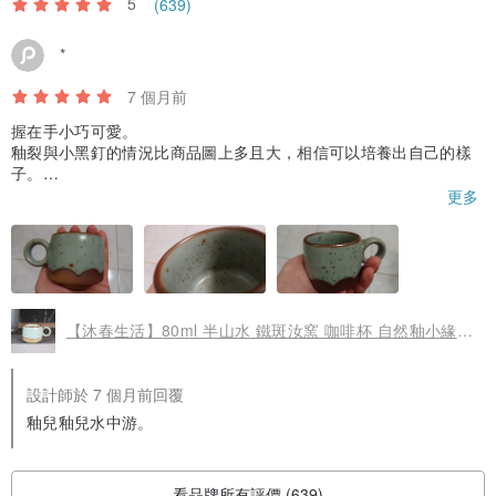
5
(639)
1998新珠陶器股份有限公司泰國廠釉藥技術指導
*
1998鶯歌工商職業學校陶工科師傅
2001乾唐軒工藝美術股份有限公司山東廠顧問
7 個月前
2002嘉興全優工藝製品限公司副總
握在手小巧可愛。
2003上海啟東華泰陶瓷製品有限公司生產經理
釉裂與小黑釘的情況比商品圖上多且大，相信可以培養出自己的樣
子。
2005馬來西亞特產陶瓷公司釉藥技術指導
每個杯子留半的上釉方式更是獨一無二，欣賞商品圖中的不規則，
更多
◎參展作品
本次拿到非常整齊的半圓而無絲毫流動感，增添現代設計感而無山
水之流動。或許未來到店面挑選或提前詳細討論可以得到更理想的
1995吳毓棠教授師生聯展
釉法與釉色。
2010 台灣陶瓷博物館結晶釉評鑑展(品名：晶彩系列六色杯)
2011 台灣陶瓷博物館陶瓷新品評鑑展(品名：天青汝品)
【沐春生活】80ml 半山水 鐵斑汝窯 咖啡杯 自然釉小緣杯 台灣
2011 台灣陶瓷博物館台灣陶瓷品牌經典展(品名：晶彩系列六色杯)
2012 台灣陶瓷博物館陶藝金質獎(品名：幸福)
設計師於 7 個月前回覆
2012 臺灣優良工藝品評鑑(品名：幸福)
釉兒釉兒水中游。
2012 臺灣生活工藝設計大賽飲食文化創意商品(品名:汝中有餘)
2013 臺灣優良工藝品入選(祥億陶瓷社)
2013 台灣鶯歌燒品牌計劃-特色餐具評鑑展(天青-幸運茶具組)
看品牌所有評價 (639)