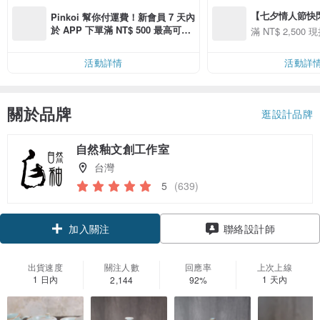
【七夕情人節快閃】8
Pinkoi 幫你付運費！新會員 7 天內
用 APP 購買任一
於 APP 下單滿 NT$ 500 最高可折
滿 NT$ 2,500 現
00 現折 NT$100
運費 NT$ 100
活動詳情
活動詳
關於品牌
逛設計品牌
自然釉文創工作室
台灣
5
(639)
領優惠券
聯絡設計師
加入關注
出貨速度
關注人數
回應率
上次上線
1 日內
1 天內
2,144
92%