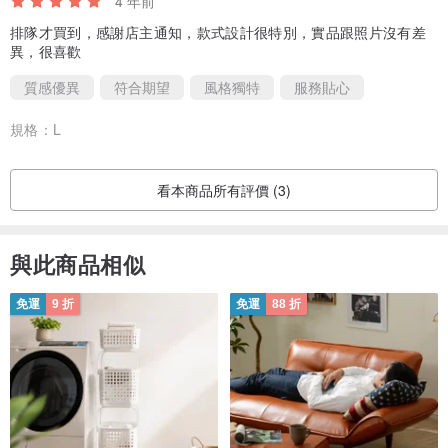
4 年前
內搭襯衫
排隊才買到，感謝店主通知，款式設計很特別，實品跟照片沒有差
異，很喜歡
恬靜溫柔氣質滿分
下裝搭配半裙或牛仔褲
質感優異
符合期望
風格獨特
服務貼心
復古氛圍感的少女形象呼之欲出
規格：
L
：）
看本商品所有評價 (3)
PS：圖片中的胸針爲拍攝道具，不是衣服自帶配飾。
● 模特
與此商品相似
身高：165cm
體重：46kg
免運
9 折
免運
88 折
肩寬：39cm
胸圍：82cm
腰圍：62cm
臀圍：82cm
試穿：S碼