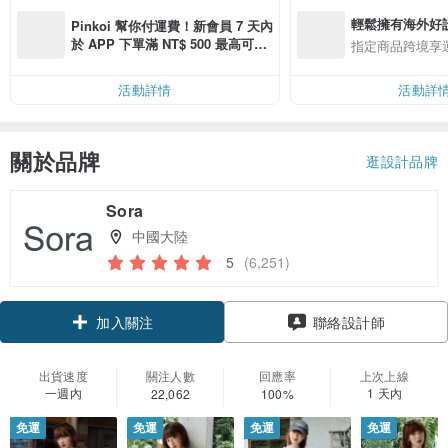
輕鬆擁有海外好
Pinkoi 幫你付運費！新會員 7 天內
於 APP 下單滿 NT$ 500 最高可折
指定商品跨境享
運費 NT$ 100
活動詳情
活動詳
關於品牌
逛設計品牌
Sora
中國大陸
5
(6,251)
領優惠券
聯絡設計師
加入關注
出貨速度
關注人數
回應率
上次上線
一週內
1 天內
22,062
100%
免運
免運
免運
免運