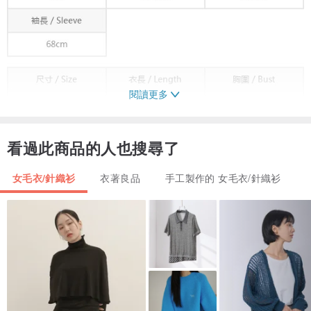
閱讀更多
看過此商品的人也搜尋了
女毛衣/針織衫
衣著良品
手工製作的 女毛衣/針織衫
PS：衣服的袖子爲插肩袖設計，長度爲插肩袖長
● 關於面料
面料：25%美麗諾羊毛+30%有機棉+45%再生纖維
精選高品質美麗諾羊毛混紡紗線