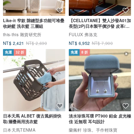
● 試穿效果
Like-it 窄款 隙縫型多功能可堆疊
【CELLUTANE】雙人沙發A01加
A:
收納籃 洗衣籃 三層組
長型(2P)日本製平價沙發 皮革/燈
芯絨
身高：160cm
this-this 雜貨研究所
FULUX 弗洛克
體重：53kg
NT$ 2,421
NT$ 2,690
NT$ 6,952
NT$ 7,900
肩寬：39cm
免運
32 折
免運
8 折
三圍：87/68/90cm
試穿尺寸：M
上身效果：合體
B:
身高：156cm
體重：45kg
肩寬：37cm
日本天馬 ALBET 復古風斜掛快
淡水珍珠耳環 PT900 鉑金 皮光極
三圍：78/62/88cm
取/層疊兩用洗衣籃
佳 近無瑕 耳勾設計
試穿尺寸：S
日本天馬TENMA
蘭佩軒 珍珠。手作輕珠寶
上身效果：寬鬆