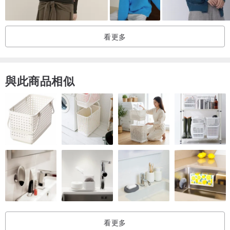
來自素有“生態紗線王國”之稱的UPW
紗線手感軟糯蓬松
看更多
親膚細膩
精致光澤
淡雅低調的燕麥色配上內斂的黑色
與此商品相似
營造小香風氛圍感
突顯溫柔氣質
● 關於作品
這是一件很有趣的針織衫
微寬松版型勾勒優雅曲線
細密織法足以應對微涼的天氣
精致的小翻領
立體層次突出
看更多
自帶vintage復古感