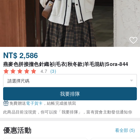
NT$ 2,586
燕麥色拼接撞色針織衫|毛衣|秋冬款|羊毛混紡|Sora-844
4.7
(3)
我要排隊
免費贈送
電子賀卡
，結帳完成後填寫
此商品目前沒現貨，你可以按「我要排隊」，當有貨會主動發信通知你
優惠活動
看全部 (5)