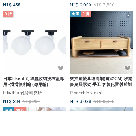
NT$ 455
NT$ 6,000
NT$ 7,500
C:
9 折
免運
9 折
身高：167cm
體重：56kg
肩寬：40cm
三圍：85/72/90cm
試穿尺寸：L
上身效果：合體
● 洗滌方式和建議
日本Like-it 可堆疊收納洗衣籃專
雙抽屜螢幕增高架(寬42CM) 收納
用 -滑滑便利輪 (專用輪)
書桌展示架 手工 客製化雷射雕刻
輕柔冷水手洗 / 乾洗。
this-this 雜貨研究所
Pinocchio’s cabin
不可長時間浸泡及用力揉搓。
建議淺色衣服和深色衣服分開清洗。
NT$ 234
NT$ 260
NT$ 3,026
NT$ 3,362
手洗請選用中性洗衣液，不要用洗衣粉、肥皂等強堿性物品。
免運
68 折
需先將清洗劑完全稀釋到水中再放入衣服，洗滌劑直接倒在衣服上可
我要排隊
加入收藏
了解品牌
能會造成色斑、局部褪色現象。
針織工藝，日常手洗之后會有松散現象，建議平鋪反面晾曬，忌烈日