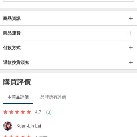
燕麥色的底色與黑色線條包邊撞色
細巧的花邊設計
商品資訊
可愛又俏皮
商品運費
門襟與領口運用桂花針法
付款方式
突顯層次感
增添整件衣服的趣味性
退款換貨須知
前片兩側做了貼袋
購買評價
裝飾的同時兼具實用性
黑色的撞色邊與門襟相呼應
本商品評價
品牌所有評價
袖口和下擺均采用螺紋收口
4.7
(3)
有效阻擋寒風入侵
Kuan-Lin Lai
保暖性較強