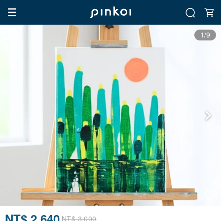
1/9
NT$ 2,640
NT$ 3,000