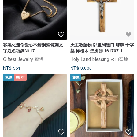
客製化迷你愛心不銹鋼鎖骨刻文
天主教聖物 以色列進口 耶穌 十字
字姓名項鍊N117
架 橄欖木 壁掛飾 161707-1
Holy Land blessing 來自聖地的祝福
Giftest Jewelry 禮悟
NT$ 951
NT$ 3,000
免運
88 折
免運