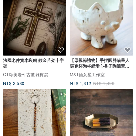
法國老件實木崁銅 鍍金苦架十字
【母親節禮物】手捏圓胖喵星人
架
馬克杯陶杯貓愛心鼻子陶碗童趣
收納
CT歐美老件古董雜貨舖
M31仙女星工作室
NT$ 2,580
NT$ 1,312
NT$ 1,490