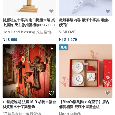
雙層站立十字架 進口橄欖木製 桌
微雕客製內容 銀河十字架 項鍊-
上擺飾 天主教婚禮禮物161711-1
鑽石白
Holy Land blessing 來自聖地的祝福
VISILOVE
NT$ 999
NT$ 1,279
免運
19世紀晚期 法國 M.R 胡桃木複合
【Mao's樂陶陶 x 奇亞子】厝內
材質聖水十字架壁飾
倆倆相愛 雙碗小屋禮盒組
CT歐美老件古董雜貨舖
Mao’s 樂陶陶