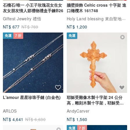
石榴石/唯一 小王子玫瑰花女生女
牆壁掛飾 Celtic cross 十字架 進
友女朋友情人節禮物禮盒手鍊B26
口橄欖木 161748
Holy Land blessing 來自聖地的祝福
Giftest Jewelry 禮悟
NT$ 677
NT$ 769
NT$ 1,200
免運
7 折
免運
L'amour 星星珍珠手鏈 (白金色)
耶穌受難像木製十字架 24 公分
高，雕刻木製十字架，耶穌受難
像天主教十字架
ARLOS
AndyCarver
NT$ 4,641
NT$ 6,630
NT$ 1,560
免運
7 折