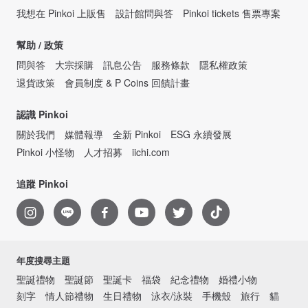
我想在 Pinkoi 上販售
設計館問與答
Pinkoi tickets 售票專案
幫助 / 政策
問與答
大宗採購
訊息公告
服務條款
隱私權政策
退貨政策
會員制度 & P Coins 回饋計畫
認識 Pinkoi
關於我們
媒體報導
全新 Pinkoi
ESG 永續發展
Pinkoi 小怪物
人才招募
iichi.com
追蹤 Pinkoi
年度搜尋主題
聖誕禮物
聖誕節
聖誕卡
福袋
紀念禮物
婚禮小物
刻字
情人節禮物
生日禮物
泳衣/泳裝
手機殼
旅行
貓