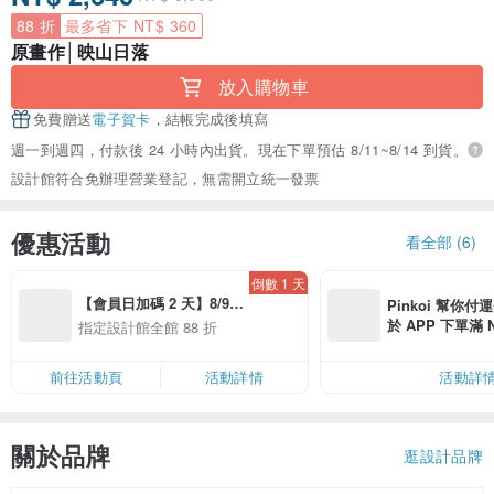
88 折
最多省下 NT$ 360
原畫作│映山日落
放入購物車
免費贈送
電子賀卡
，結帳完成後填寫
週一到週四，付款後 24 小時內出貨。現在下單預估 8/11~8/14 到貨。
設計館符合免辦理營業登記，無需開立統一發票
優惠活動
看全部 (6)
倒數 1 天
【會員日加碼 2 天】8/9-
Pinkoi 幫你付
8/10 精選設計限定 88 折
於 APP 下單滿 
指定設計館全館 88 折
運費 NT$ 100
前往活動頁
活動詳情
活動詳
關於品牌
逛設計品牌