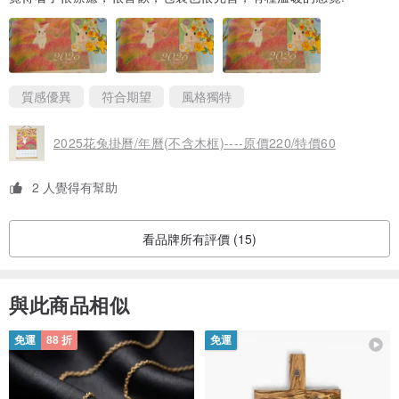
質感優異
符合期望
風格獨特
2025花兔掛曆/年曆(不含木框)----原價220/特價60
2 人覺得有幫助
看品牌所有評價 (15)
與此商品相似
免運
88 折
免運