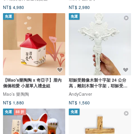
NT$ 4,980
NT$ 2,980
免運
免運
【Mao's樂陶陶 x 奇亞子】厝內
耶穌受難像木製十字架 24 公分
倆倆相愛 小屋單入禮盒組
高，雕刻木製十字架，耶穌受難
像天主教十字架
Mao’s 樂陶陶
AndyCarver
NT$ 1,880
NT$ 1,560
免運
88 折
免運