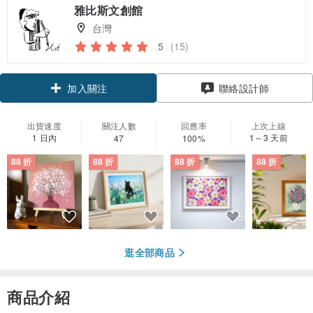
雅比斯文創館
台灣
5
(15)
加入關注
聯絡設計師
出貨速度
關注人數
回應率
上次上線
1 日內
1～3 天前
47
100%
88 折
88 折
88 折
88 折
逛全部商品
商品介紹