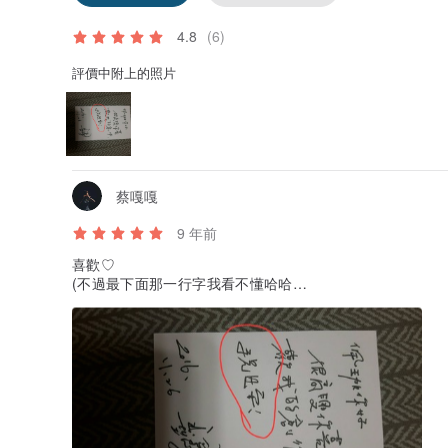
4.8
(6)
評價中附上的照片
蔡嘎嘎
9 年前
喜歡♡
(不過最下面那一行字我看不懂哈哈…