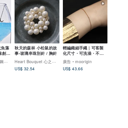
奴魚藻
秋天的森林 小松鼠的故
輕編織細手繩 | 可客製
味創意
事-玻璃串珠別針 / 胸針
化尺寸・可洗澡・不掉
色
Heart Bouquet 心之花束
灣設計製造
廣告
moorigin
US$ 32.54
US$ 43.66