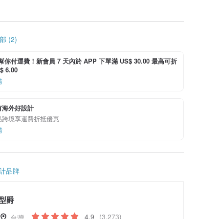
 (2)
i 幫你付運費！新會員 7 天內於 APP 下單滿 US$ 30.00 最高可折
 6.00
情
有海外好設計
品跨境享運費折抵優惠
情
計品牌
型爵
4.9
(3,273)
台灣