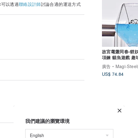
你可以透過
聯絡設計師
討論合適的運送方式
故宮耄耋同春-貍
項鍊 貓魚遊戲 趣
項鍊 愛貓族 禮物
廣告
Magi-Steel鋼之藝薄鋼飾品 故宮授權聯名商品 台
US$ 74.84
我們建議的瀏覽環境