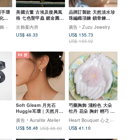
疆手環
美國古董 古埃及復興風
品牌訂製款 天然淡水珍
化過
格 七色聖甲蟲 鍍金圓環
珠編織項鍊 鎖骨鍊
胸針
316L醫療鋼18k金
灣設計製造
古飾案內所
廣告
Zuzu Jewelry
US$ 46.33
US$ 155.73
US$ 163.92
86 折
Soft Gleam 月光石
芍藥胸飾 淺粉色 大朵
Huggie耳環 | 天然月光
牡丹 花朵 胸針 輕巧 優
石 925銀鍍金小圈耳環
雅 高貴 清新 爽朗 夏季
Heart Bouquet 心之花束
廣告
Auralite Atelier
帽子 芍藥 牡丹 壓克力
US$ 41.10
US$ 58.48
US$ 68.00
樹脂