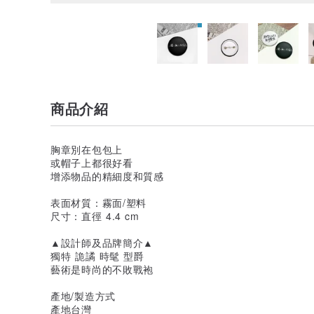
商品介紹
胸章別在包包上
或帽子上都很好看
增添物品的精細度和質感
表面材質：霧面/塑料
尺寸：直徑 4.4 cm
▲設計師及品牌簡介▲
獨特 詭譎 時髦 型爵
藝術是時尚的不敗戰袍
產地/製造方式
產地台灣