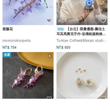
台北市
紫藤花
【台北】限量優惠-圖佳土
體驗
耳其馬賽克手作-送傳統服飾換裝
體驗
Turkiye Coffee&Mosaic studio土耳其咖啡與馬賽克燈工作坊
momoirokonpeito
NT$ 754
NT$ 920
免運
看其他商品
藤花 煌 耳環・耳夾
【繁花計畫】- 清冰
了解品牌