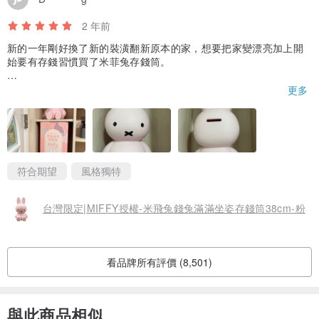
2 年前
新的一年剛好換了新的裝潢翻新原本的家，想要把家變漂亮加上開
始要有存錢習慣買了米菲兔存錢筒。
對於粉紅色以男生來說有點不喜歡，就算是可愛的兔子也很難給男
更多
生接受。但拿粉紅色Miffy可愛一點也不討厭。
這顆兔子不會形狀不會太大、且存錢容量較大可以放鈔票（要放百/
千元鈔還是要折起來再投進去）、錢也從洞口好拿，還能收藏擺在
房間櫃子比較好看。
符合期望
風格獨特
買一個存錢桶不僅是為了投資，也可以滿足米菲兔迷收藏的需求。
而且買了真的不會後悔更不會想退。
台灣限定|MIFFY授權-米飛兔錢兔滿滿坐姿存錢筒38cm-粉
看品牌所有評價 (8,501)
與此商品相似