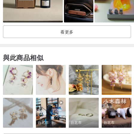
【注意事項】
- 本產品不是食品或飲料。
-如果它不適合您的皮膚，請停止使用。
看更多
・皮膚有傷口、濕疹等異常狀況時請勿使用。
・若肌膚出現發紅、發癢、刺激等異常情況，請停止使用並諮詢皮膚
科醫師。如果繼續使用，症狀可能會惡化。
與此商品相似
・若不慎進入眼睛或口中，請立即清洗。・避免高溫、高濕、陽光直
射，並存放在兒童接觸不到的地方。
台北市
台北市
台北市