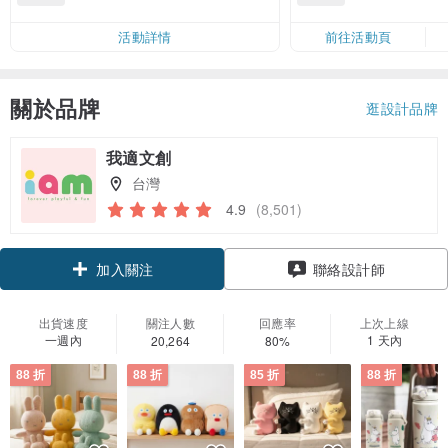
活動詳情
前往活動頁
關於品牌
逛設計品牌
我適文創
台灣
4.9
(8,501)
領優惠券
聯絡設計師
加入關注
出貨速度
關注人數
回應率
上次上線
一週內
1 天內
20,264
80%
88 折
88 折
85 折
88 折