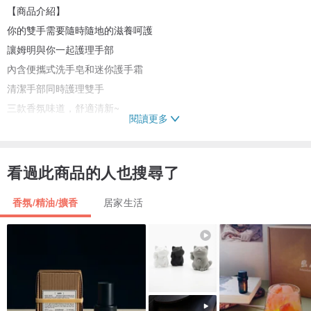
【商品介紹】
你的雙手需要隨時隨地的滋養呵護
讓姆明與你一起護理手部
內含便攜式洗手皂和迷你護手霜
清潔手部同時護理雙手
三款香氛味道，舒適清新~
閱讀更多
【內容】迷你洗手液 50ml、迷你護手霜 10ml
看過此商品的人也搜尋了
【香氛】野玫瑰花園、海洋樂章、柑橘果醬
香氛/精油/擴香
居家生活
【產地】中國
【使用方式】
- 洗手液起泡後，輕輕清洗，然後用冷水或溫水徹底沖洗。
- 清潔肌膚後塗抹護手霜。