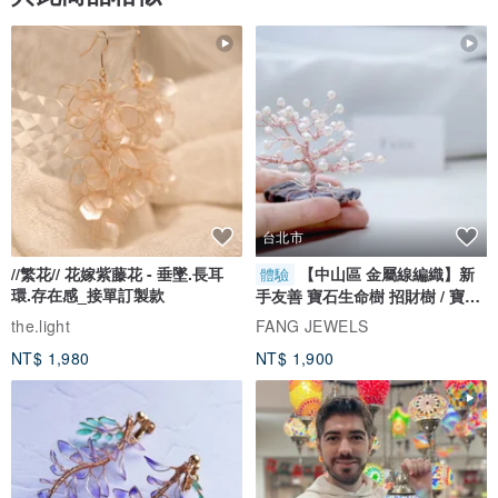
台北市
//繁花// 花嫁紫藤花 - 垂墜.長耳
【中山區 金屬線編織】新
體驗
環.存在感_接單訂製款
手友善 寶石生命樹 招財樹 / 寶石
自選
the.light
FANG JEWELS
NT$ 1,980
NT$ 1,900