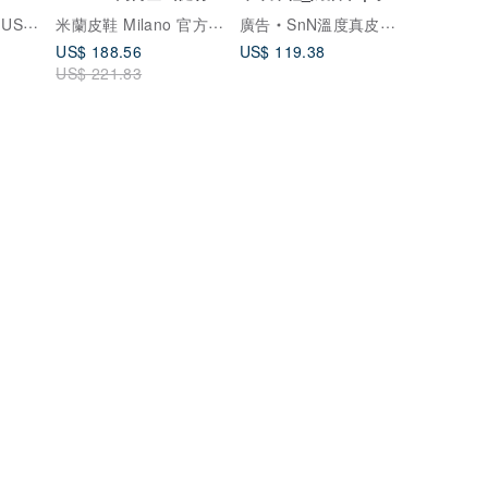
男鞋-棕綠色
訂製 | MIT大尺碼
米蘭皮鞋 Milano 官方直營
OCKS
廣告
SnN溫度真皮手工鞋
US$ 188.56
US$ 119.38
US$ 221.83