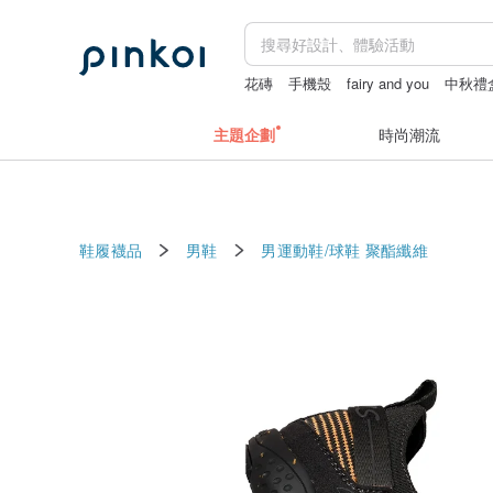
花磚
手機殼
fairy and you
中秋禮
斜背包
主題企劃
時尚潮流
鞋履襪品
男鞋
男運動鞋/球鞋
聚酯纖維