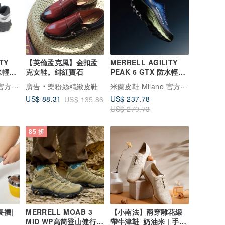
TY
【英倫孟克風】金扣孟
MERRELL AGILITY
防水輕量
克女鞋。緋紅寶石
PEAK 6 GTX 防水輕量
鞋-灰
戶外越野訓練鞋 男鞋-藍
米蘭皮鞋 Milano 官方直營
米蘭皮鞋 Milano 官方直營
廣告
樂粉絲精緻皮鞋
US$ 237.78
US$ 88.31
US$ 135.86
US$ 279.73
85 折
長襪|
MERRELL MOAB 3
【小南法】兩穿雕花緞
MID WP高筒登山健行鞋
帶牛津鞋_奶油米 | 手工