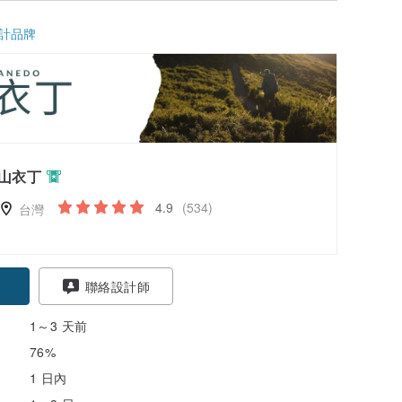
計品牌
山衣丁
4.9
(534)
台灣
聯絡設計師
1～3 天前
76%
1 日內