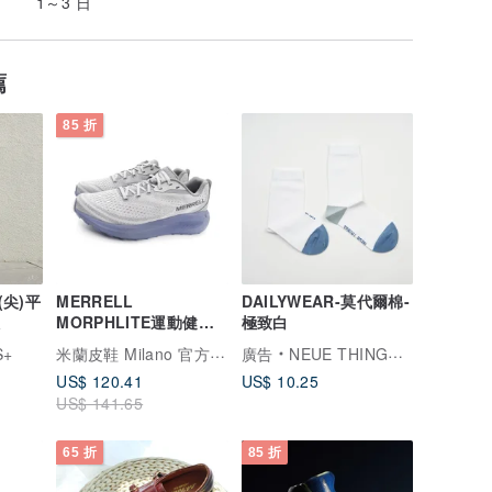
1～3 日
薦
85 折
(尖)平
MERRELL
DAILYWEAR-莫代爾棉-
MORPHLITE運動健行
極致白
越野慢跑鞋 男鞋-靛藍色
米蘭皮鞋 Milano 官方直營
S+
廣告
NEUE THINGS | 澄 清 向 物 |
US$ 120.41
US$ 10.25
US$ 141.65
65 折
85 折