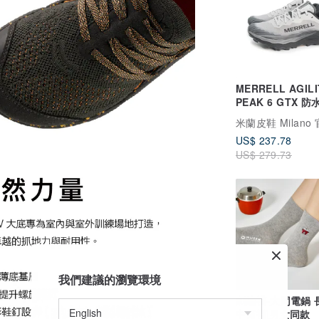
MERRELL AGILI
PEAK 6 GTX 
戶外越野訓練鞋 男
US$ 237.78
US$ 279.73
我們建議的瀏覽環境
刺繡襪-大同電鍋 
中筒襪|男女同款