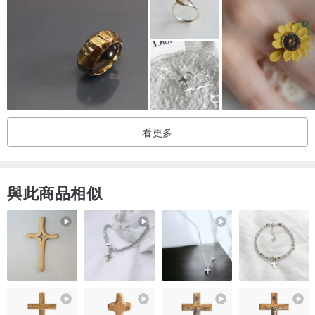
#11
16.2
51
#12
16.5
52
#13
16.8
53
#14
17.2
54
#15
17.5
55
看更多
#16
17.8
56
#17
18.1
57
與此商品相似
#18
18.4
58
【商品資訊】-------------------------------------------------
‧此為亮銀，寬0.8 mm之線徑價格。
‧材質 : silver925 純銀。