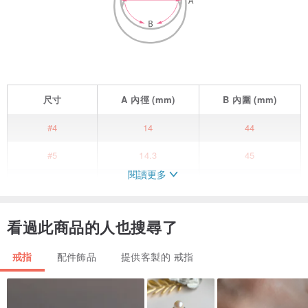
尺寸
A
內徑
(mm)
B
內圍
(mm)
#4
14
44
#5
14.3
45
閱讀更多
#6
14.6
46
#7
15
47
看過此商品的人也搜尋了
#8
15.3
48
戒指
配件飾品
提供客製的 戒指
#9
15.6
49
#10
15.9
50