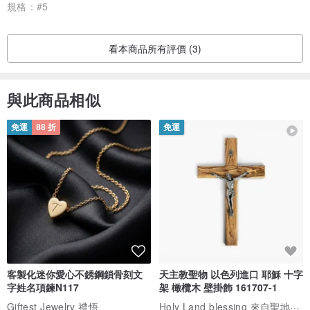
規格：
#5
度。
看本商品所有評價 (3)
‧氧化為金屬特性，使用拭銀布 / 銅油，讓飾品維持亮麗光澤，不配戴
時清潔後放入密封袋保存，可降低氧化速度。
與此商品相似
‧飾品如採特殊硫化處理，請勿過度擦拭，以免硫化設計效果消失。
免運
88 折
免運
‧拭銀布為含有保養液的保養布，請勿用水清洗，布黑掉為正常情形，
直到擦不亮飾品再直接丟棄即可。(請勿用拭銀布擦拭半寶石表面，長
期擦拭會使表面刮傷或變霧。)
‧若擔心拭銀布、擦銅布的化學乳劑會造成皮膚過敏，配戴前可以肥皂
加清水沖淨並擦乾。
客製化迷你愛心不銹鋼鎖骨刻文
天主教聖物 以色列進口 耶穌 十字
字姓名項鍊N117
架 橄欖木 壁掛飾 161707-1
‧飾品不能互相碰撞哦，飾品硬度不同會互相摩擦導致表面刮損。
Holy Land blessing 來自聖地的祝福
Giftest Jewelry 禮悟