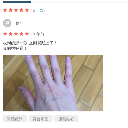
‧此無庫存，採「下單後製作」。從開始製作到寄出商品為 4個工作天
5
(3)
（不包含假日及寄送時間），每一項銀飾都是 Ni 的親手製作，所以請
麥*
耐心等候，會為您呈上最完美的專屬銀飾。
3 年前
‧有指定日期的人，請在購買時告知。
收到的那一刻 立刻就戴上了！
真的很好看！
‧凡訂購銀飾類者，皆可加購拭銀布。
【保養小知識】 --------------------------------------------
‧飾品不論何種材質都怕潮濕(加速氧化)，例如: 雨水、汗水、洗澡、溫
泉，且勿接觸香水、化學用品、醋、果汁、漂白 劑，減少侵蝕或發黑
現象的發生，硫化染黑除外。
質感優異
符合期望
服務貼心
‧飾品建議經常佩戴，身體的油脂可使飾品產生自然溫潤的美麗亮澤