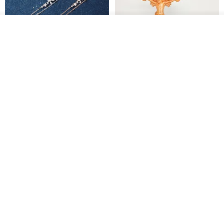
看其他商品
了解品牌
L'amour 星星珍珠手鏈 (白金色)
耶穌受難像木製十字架 24 公分
高，雕刻木製十字架，耶穌受難
像天主教十字架
ARLOS
AndyCarver
NT$ 4,641
NT$ 6,630
NT$ 1,560
免運
7 折