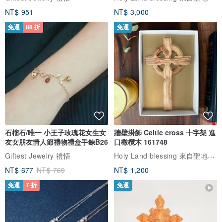
NT$ 951
NT$ 3,000
【訂製貼心小留言】----------------------------------------
免運
88 折
免運
■ 出貨附贈簡單包裝：密封袋、拭銀布、名卡等。
■ 下單購買前請先確認尺寸是否正確，訂製商品沒有退換貨！
■ 銀鍊部分不提供維修，飾品部分如要維修，請提供圖片與設計師討
論，視毀損狀況報價，需另行自付來回運費。
石榴石/唯一 小王子玫瑰花女生女
牆壁掛飾 Celtic cross 十字架 進
友女朋友情人節禮物禮盒手鍊B26
口橄欖木 161748
----------------------------------------------------------------------
Holy Land blessing 來自聖地的祝福
Giftest Jewelry 禮悟
NT$ 677
NT$ 769
NT$ 1,200
產地 / 製造方式
免運
7 折
免運
台灣 / 手工製作