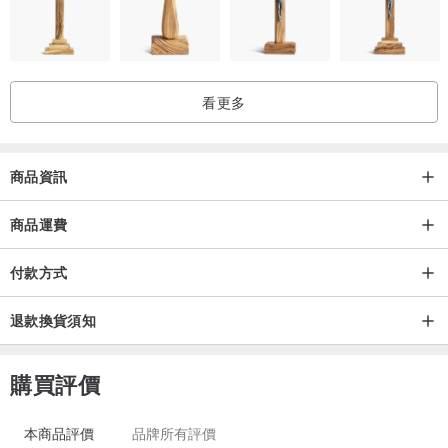
【戒圍測量方式】--------------------------------------------
看更多
‧方法一，將自己的戒指放於尺上，測量戒指內徑(A)，再比對表格即
可。
商品資訊
‧方法二，使用無彈性細線拉至最緊繞一圈欲戴手指處， 再比對到直尺
上即是內圍周長，若關節較大者,請特別註明並測量關節的尺寸。
商品運費
付款方式
＊若您的關節比手指較寬的話，請以關節尺寸為主。一般人左右手，
指圍大小會有差異。因手指會熱脹冷縮，避免手指冰冷或接觸熱水後
退款換貨須知
測量，以免測量不準確。
購買評價
【接單製作】-------------------------------------------------
本商品評價
品牌所有評價