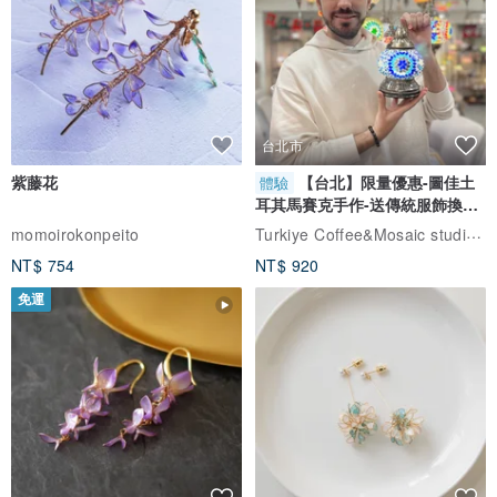
台北市
紫藤花
【台北】限量優惠-圖佳土
體驗
耳其馬賽克手作-送傳統服飾換裝
體驗
Turkiye Coffee&Mosaic studio土耳其咖啡與馬賽克燈工作坊
momoirokonpeito
NT$ 754
NT$ 920
免運