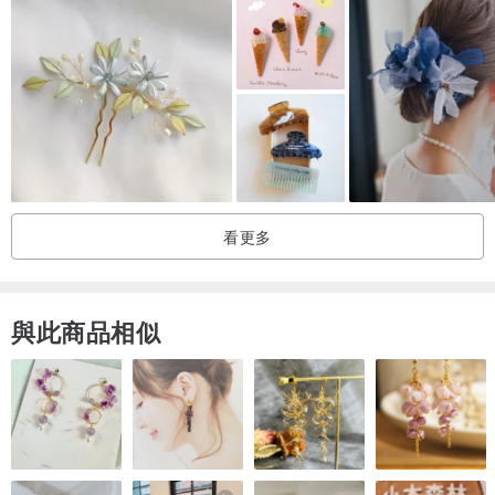
Size | 大小
Length of Earrings is cm
耳環總長cm
Packaging | 包裝
All products will be nicely and carefully packed in our wooden box.
看更多
我們會備有精美木盒包裝 ，為產品提供最完善的保護。
Tailormade | 個人化訂造
與此商品相似
A complimentary 2-month warranty included in each purchase.
Customization after purchase is welcomed. (size, length, etc.)
Please visit our concept store to enjoy your warranty service. 客人
購入作品後可享兩個月產品保養，歡迎親臨Pamycarie K11概念店進
行長度／大小更改。
Address: