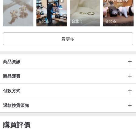
Pamycarie, Shop B218, B2 Floor, K11, 18 Hanoi Road, Tsim Sha
Tsui, Hong Kong
台北市
台北市
台北市
地址：
香港九龍尖沙咀河內道18號K11 B2樓B218店鋪 11AM-930PM
看更多
Handcrafted in Hong Kong | 產地香港 手工製作
All products are made-to-order. Please note that each of the
商品資訊
handcrafted products is unique and may slightly vary from website
images. We will make sure to only deliver perfections to our
商品運費
customers.
付款方式
所有作品均為接單訂製，請注意每件手製作品均為獨一無二，可能與
相片有微小出入，但們會確保把最完美的作品送到客人手上。
退款換貨須知
Purchased item(s) will be shipped out within 10-14 business
購買評價
days.
作品會於下單後的10至14個工作天內完成並發出。