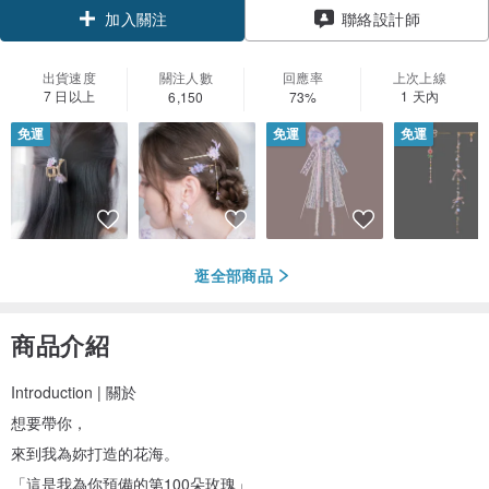
加入關注
聯絡設計師
出貨速度
關注人數
回應率
上次上線
7 日以上
1 天內
6,150
73%
免運
免運
免運
逛全部商品
商品介紹
Introduction | 關於
想要帶你，
來到我為妳打造的花海。
「這是我為你預備的第100朵玫瑰」