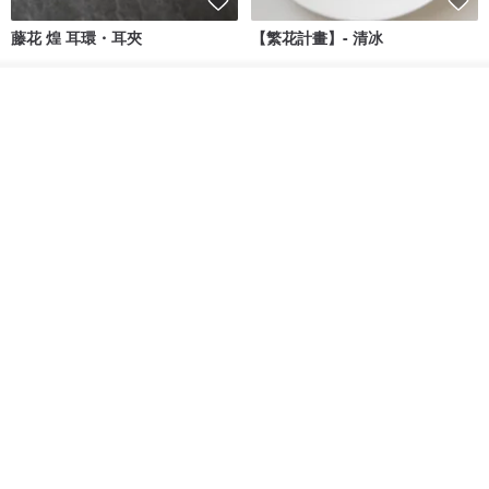
藤花 煌 耳環・耳夾
【繁花計畫】- 清冰
Dip art -nachugo-
紅花 hunghua
我要訂製
加入收藏
了解品牌
NT$ 2,125
NT$ 720
93 折
台北市
晶透紫藤花 垂墜樹脂/耳夾可
【療育時光】DIY製作2副
體驗
專屬UV膠乾燥花樹脂耳環 台北體
驗課程
KL珂蘿花設計
JYC.accessories
NT$ 1,292
NT$ 1,380
NT$ 1,150