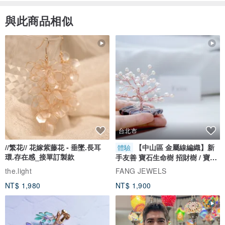
與此商品相似
台北市
//繁花// 花嫁紫藤花 - 垂墜.長耳
【中山區 金屬線編織】新
體驗
環.存在感_接單訂製款
手友善 寶石生命樹 招財樹 / 寶石
自選
the.light
FANG JEWELS
NT$ 1,980
NT$ 1,900