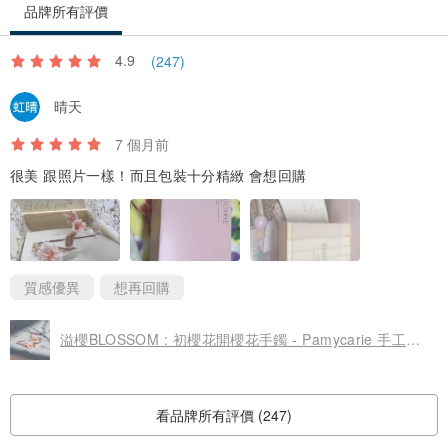
品牌所有評價
Purchased item(s) will be shipped out within 10-14 business days.
4.9
(247)
For urgent orders, please kindly contact us to check inventory
晴天
before placing your orders. 作品會於下單後的10至14個工作天內完
成並發出。若希望查詢現貨／急件，請於下單前預先聯絡我們確認存
7 個月前
貨量。
很美 跟照片一樣！而且包裝十分精緻 會想回購
You may choose to pick up your parcel at our stores or have the
parcel mailed by HK Post or SF Express. 客人可選擇親臨
Pamycarie店自取作品，或是選擇香港郵政或順豐郵寄服務。
質感優異
想再回購
溢櫻BLOSSOM : 初櫻花開櫻花手鐲 - Pamycarie 手工製作飾品
看品牌所有評價 (247)