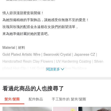
情人節浪漫甜蜜套裝開催！
為她預備精緻的手製飾品，讓她感受你無微不至的愛意！
玫瑰與玫瑰的配搭金永遠都在女孩們的願望清單，
來為她準備好屬於她的驚喜吧。
Material | 材料
Gold Plated Artistic Wire | Swarovski Crystal | Japanese CZ |
Handcrafted Resin Clay Flowers | UV Hardening Coating | Silver-
plated Hair Clip | 14K Gold plated 925 Silver Necklace
閱讀更多
美國進口Beadsmith銀線 | Swarovski 水晶 | 日本鋯石 | 手製樹脂黏土
花 | UV強化保護層 | 鍍銀髮夾 | 鍍玫瑰金925純銀項鍊
看過此商品的人也搜尋了
Finishing | 加工
髮夾/髮圈
配件飾品
手工製作的 髮夾/髮圈
Fading Resistant | Anti-allergy
防脫色 | 防敏感