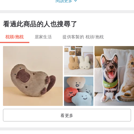
閱讀更多
〈可定製內容 〉
-寵物正面照片
看過此商品的人也搜尋了
-默認句子 : Cat with a Pearl Earring, 寵物名字Pet Name
-可改成其他句子
枕頭/抱枕
居家生活
提供客製的 枕頭/抱枕
〈製作時間〉
-設計日期需時2－4個工作天
-製作日期約7至10個工作天
〈尺寸 Size〉
26CM X 35CM (手量尺寸或有少量誤差)
〈材質〉
看更多
材質： 高品質短絨毛面料，柔軟親膚
填充： 優質聚酯纖維，蓬鬆不易變形
印刷： 高清熱轉印技術，色彩鮮明，耐久不褪色