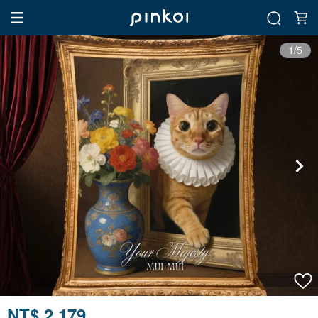
1/5
NT$ 2,179