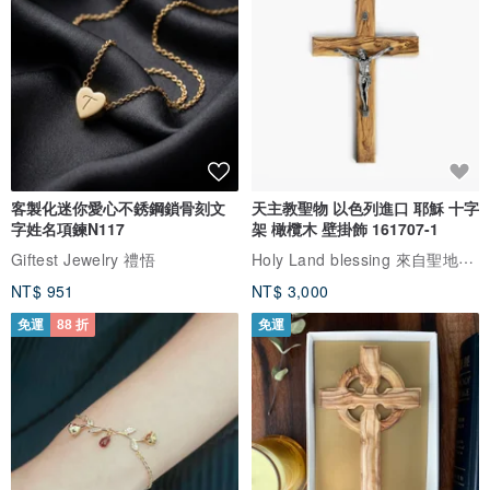
客製化迷你愛心不銹鋼鎖骨刻文
天主教聖物 以色列進口 耶穌 十字
字姓名項鍊N117
架 橄欖木 壁掛飾 161707-1
Holy Land blessing 來自聖地的祝福
Giftest Jewelry 禮悟
NT$ 951
NT$ 3,000
免運
88 折
免運