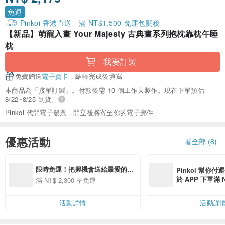
免運
Pinkoi 香港直送 - 滿 NT$1,500 免運包關稅
【新品】萌寵入畫 Your Majesty 古典畫系列抱枕靠枕午睡
枕
我要訂製
免費贈送
電子賀卡
，結帳完成後填寫
本商品為「接單訂製」。付款後需 10 個工作天製作。現在下單預估
8/22~8/25 到貨。
Pinkoi 代開電子發票，開立後將寄至你的電子郵件
優惠活動
看全部 (8)
限時免運！把握機會送給最愛的人
Pinkoi 幫你付
<3 
於 APP 下單滿 
滿 NT$ 2,300 享免運
運費 NT$ 100
活動詳情
活動詳