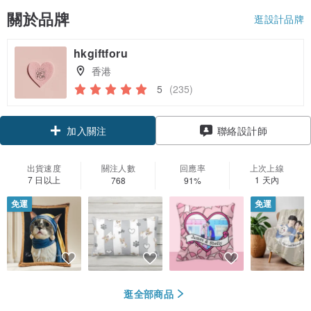
關於品牌
逛設計品牌
hkgiftforu
香港
5
(235)
領優惠券
聯絡設計師
加入關注
出貨速度
關注人數
回應率
上次上線
7 日以上
1 天內
768
91%
免運
免運
逛全部商品