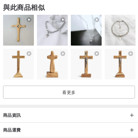
與此商品相似
拉鍊： 隱形拉鍊設計，方便拆洗
〈物流Shipment〉
-全球寄運由順豐速運寄出
-由香港寄出
看更多
商品資訊
商品運費