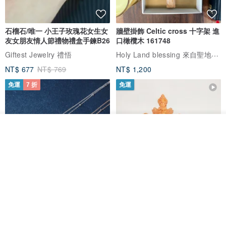
石榴石/唯一 小王子玫瑰花女生女
牆壁掛飾 Celtic cross 十字架 進
友女朋友情人節禮物禮盒手鍊B26
口橄欖木 161748
Holy Land blessing 來自聖地的祝福
Giftest Jewelry 禮悟
NT$ 677
NT$ 769
NT$ 1,200
免運
7 折
免運
我要訂製
加入收藏
了解品牌
L'amour 星星珍珠手鏈 (白金色)
耶穌受難像木製十字架 24 公分
高，雕刻木製十字架，耶穌受難
像天主教十字架
ARLOS
AndyCarver