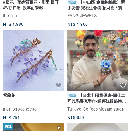
//繁花// 花嫁紫藤花 - 垂墜.長耳
【中山區 金屬線編織】新
體驗
環.存在感_接單訂製款
手友善 寶石生命樹 招財樹 / 寶石
自選
the.light
FANG JEWELS
NT$ 1,980
NT$ 1,900
台北市
紫藤花
【台北】限量優惠-圖佳土
體驗
耳其馬賽克手作-送傳統服飾換裝
體驗
Turkiye Coffee&Mosaic studio土耳其咖啡與馬賽克燈工作坊
momoirokonpeito
NT$ 754
NT$ 920
免運