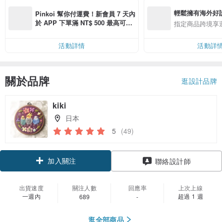
輕鬆擁有海外好
Pinkoi 幫你付運費！新會員 7 天內
於 APP 下單滿 NT$ 500 最高可折
指定商品跨境享
運費 NT$ 100
活動詳情
活動詳
關於品牌
逛設計品牌
kiki
日本
5
(49)
加入關注
聯絡設計師
出貨速度
關注人數
回應率
上次上線
一週內
超過 1 週
689
-
逛全部商品