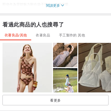
即使作為背部魅力附在袋子等上，也很可愛。
閱讀更多
請享受包括結婚，受理祈禱，就職祈禱，敬拜祈禱，交通安全等各種
看過此商品的人也搜尋了
各樣的魅力♬
衣著良品/其他
衣著良品
手工製作的 其他
除了護身符之外，你還可以使用百花香，電石，鹽作為護身符和胡椒
等來放入裡面^ ^
請使用它作為重要的或你自己的護身符包♬
尺寸：垂直約10厘米邊約8.5厘米入口約6.5厘米
材質：亞麻100％
- -
看更多
※這是一個訂單生產的項目。