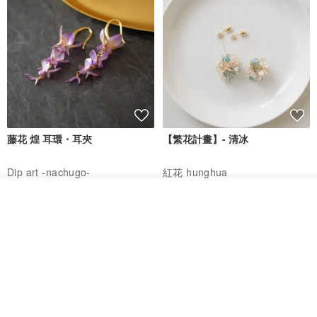
藤花 煌 耳環・耳夾
【繁花計畫】- 清冰
Dip art -nachugo-
紅花 hunghua
NT$ 2,125
NT$ 720
我要排隊
加入收藏
了解品牌
93 折